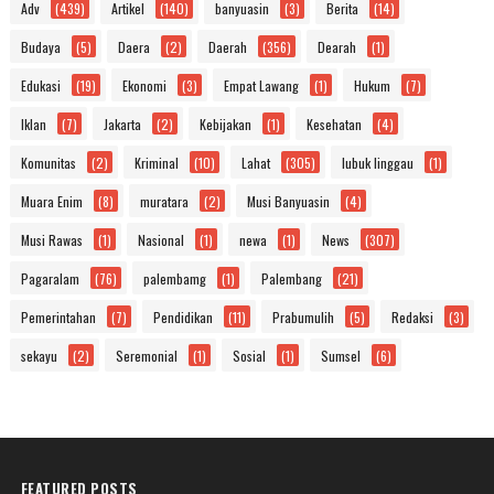
Adv
(439)
Artikel
(140)
banyuasin
(3)
Berita
(14)
Budaya
(5)
Daera
(2)
Daerah
(356)
Dearah
(1)
Edukasi
(19)
Ekonomi
(3)
Empat Lawang
(1)
Hukum
(7)
Iklan
(7)
Jakarta
(2)
Kebijakan
(1)
Kesehatan
(4)
Komunitas
(2)
Kriminal
(10)
Lahat
(305)
lubuk linggau
(1)
Muara Enim
(8)
muratara
(2)
Musi Banyuasin
(4)
Musi Rawas
(1)
Nasional
(1)
newa
(1)
News
(307)
Pagaralam
(76)
palembamg
(1)
Palembang
(21)
Pemerintahan
(7)
Pendidikan
(11)
Prabumulih
(5)
Redaksi
(3)
sekayu
(2)
Seremonial
(1)
Sosial
(1)
Sumsel
(6)
FEATURED POSTS