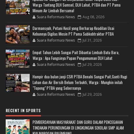
Warga Tantang DLH Sumsel, DLH Lahat, PTBA dan PT Pama
Minum Air Limbah Bersama!
Suara Reformasi News
Aug 08, 2026
Darmansyah, Petani Kecil yang Berharap Keadilan Usai
Kebunnya Digilas Mesin PT Pama Subkobtraktor PTBA
Suara Reformasi News
Jul 31, 2026
Empat Tahun Lebih Sungai Pait Dibantai Limbah Batu Bara,
Warga : Apa Fungsinya Papan Pengumuman DLH Lahat
Suara Reformasi News
Jul 29, 2026
Hampir dua bulan janji CSR PTBA Benahi Sungai Pait,Ganti Rugi
Lahan dan Air Bersih Belum Terbukti, Warga : Mungkin inilah
"Topeng" PTBA yang Sebernanya
Suara Reformasi News
Jul 29, 2026
RECENT IN SPORTS
PEMBERDAYAAN MASYARAKAT DAN GURU DALAM PENCEGAHAN
TINDAKAN PERUNDUNGAN DI LINGKUNGAN SEKOLAH SMP ALAM
KIAI MAROGAN PALEMBANG