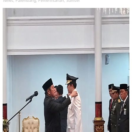
News
,
Palembang
,
Pemerintahan
,
Sumsel