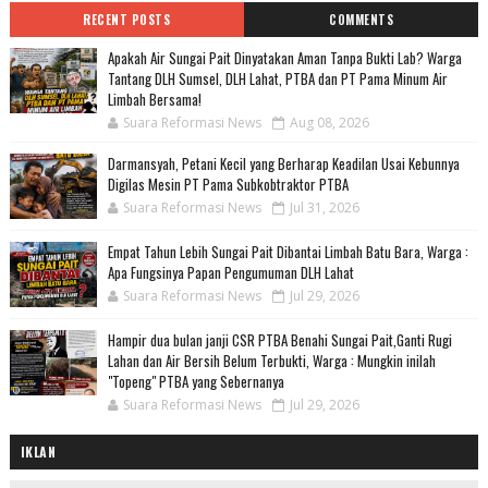
RECENT POSTS
COMMENTS
Apakah Air Sungai Pait Dinyatakan Aman Tanpa Bukti Lab? Warga
Tantang DLH Sumsel, DLH Lahat, PTBA dan PT Pama Minum Air
Limbah Bersama!
Suara Reformasi News
Aug 08, 2026
Darmansyah, Petani Kecil yang Berharap Keadilan Usai Kebunnya
Digilas Mesin PT Pama Subkobtraktor PTBA
Suara Reformasi News
Jul 31, 2026
Empat Tahun Lebih Sungai Pait Dibantai Limbah Batu Bara, Warga :
Apa Fungsinya Papan Pengumuman DLH Lahat
Suara Reformasi News
Jul 29, 2026
Hampir dua bulan janji CSR PTBA Benahi Sungai Pait,Ganti Rugi
Lahan dan Air Bersih Belum Terbukti, Warga : Mungkin inilah
"Topeng" PTBA yang Sebernanya
Suara Reformasi News
Jul 29, 2026
IKLAN