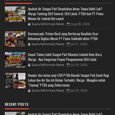
Apakah Air Sungai Pait Dinyatakan Aman Tanpa Bukti Lab?
Warga Tantang DLH Sumsel, DLH Lahat, PTBA dan PT Pama
Minum Air Limbah Bersama!
Suara Reformasi News
Aug 08, 2026
Darmansyah, Petani Kecil yang Berharap Keadilan Usai
Kebunnya Digilas Mesin PT Pama Subkobtraktor PTBA
Suara Reformasi News
Jul 31, 2026
Empat Tahun Lebih Sungai Pait Dibantai Limbah Batu Bara,
Warga : Apa Fungsinya Papan Pengumuman DLH Lahat
Suara Reformasi News
Jul 29, 2026
Hampir dua bulan janji CSR PTBA Benahi Sungai Pait,Ganti Rugi
Lahan dan Air Bersih Belum Terbukti, Warga : Mungkin inilah
"Topeng" PTBA yang Sebernanya
Suara Reformasi News
Jul 29, 2026
RECENT POSTS
Apakah Air Sungai Pait Dinyatakan Aman Tanpa Bukti Lab?