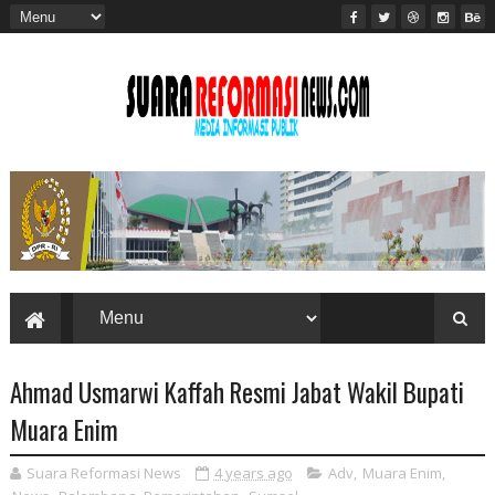
Ahmad Usmarwi Kaffah Resmi Jabat Wakil Bupati
Muara Enim
Suara Reformasi News
4 years ago
Adv
,
Muara Enim
,