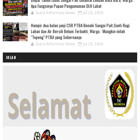
Empat Tahun Lebih Sungai Pait Dibantai Limbah Batu Bara, Warga :
Apa Fungsinya Papan Pengumuman DLH Lahat
Suara Reformasi News
Jul 29, 2026
Hampir dua bulan janji CSR PTBA Benahi Sungai Pait,Ganti Rugi
Lahan dan Air Bersih Belum Terbukti, Warga : Mungkin inilah
"Topeng" PTBA yang Sebernanya
Suara Reformasi News
Jul 29, 2026
IKLAN