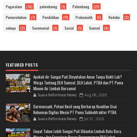
Pagaralam
(76)
palembamg
(1)
Palembang
(21)
Pemerintahan
(7)
Pendidikan
(11)
Prabumulih
(5)
Redaksi
(3)
sekayu
(2)
Seremonial
(1)
Sosial
(1)
Sumsel
(6)
FEATURED POSTS
Apakah Air Sungai Pait Dinyatakan Aman Tanpa Bukti Lab?
Warga Tantang DLH Sumsel, DLH Lahat, PTBA dan PT Pama
Minum Air Limbah Bersama!
Suara Reformasi News
Aug 08, 2026
Darmansyah, Petani Kecil yang Berharap Keadilan Usai
Kebunnya Digilas Mesin PT Pama Subkobtraktor PTBA
Suara Reformasi News
Jul 31, 2026
Empat Tahun Lebih Sungai Pait Dibantai Limbah Batu Bara,