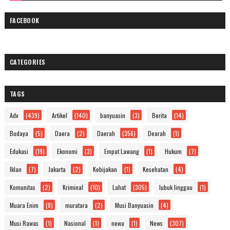
FACEBOOK
CATEGORIES
TAGS
Adv
(439)
Artikel
(140)
banyuasin
(3)
Berita
(14)
Budaya
(5)
Daera
(2)
Daerah
(356)
Dearah
(1)
Edukasi
(19)
Ekonomi
(3)
Empat Lawang
(1)
Hukum
(7)
Iklan
(7)
Jakarta
(2)
Kebijakan
(1)
Kesehatan
(4)
Komunitas
(2)
Kriminal
(10)
Lahat
(305)
lubuk linggau
(1)
Muara Enim
(8)
muratara
(2)
Musi Banyuasin
(4)
Musi Rawas
(1)
Nasional
(1)
newa
(1)
News
(307)