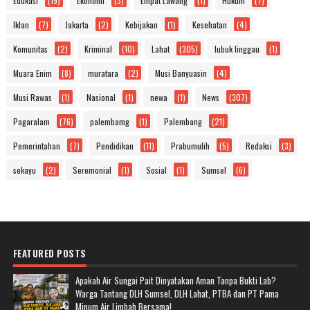
Edukasi
(19)
Ekonomi
(3)
Empat Lawang
(1)
Hukum
(7)
Iklan
(7)
Jakarta
(2)
Kebijakan
(1)
Kesehatan
(4)
Komunitas
(2)
Kriminal
(10)
Lahat
(305)
lubuk linggau
(1)
Muara Enim
(8)
muratara
(2)
Musi Banyuasin
(4)
Musi Rawas
(1)
Nasional
(1)
newa
(1)
News
(307)
Pagaralam
(76)
palembamg
(1)
Palembang
(21)
Pemerintahan
(7)
Pendidikan
(11)
Prabumulih
(5)
Redaksi
(3)
sekayu
(2)
Seremonial
(1)
Sosial
(1)
Sumsel
(6)
FEATURED POSTS
Apakah Air Sungai Pait Dinyatakan Aman Tanpa Bukti Lab?
Warga Tantang DLH Sumsel, DLH Lahat, PTBA dan PT Pama
Minum Air Limbah Bersama!