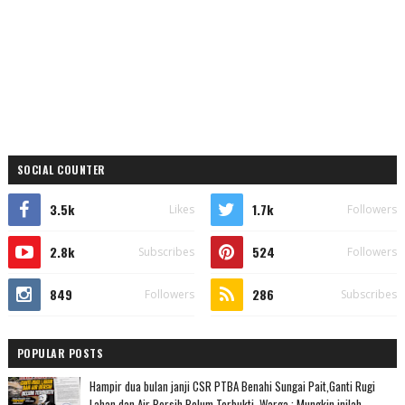
SOCIAL COUNTER
3.5k
1.7k
Likes
Followers
2.8k
524
Subscribes
Followers
849
286
Followers
Subscribes
POPULAR POSTS
Hampir dua bulan janji CSR PTBA Benahi Sungai Pait,Ganti Rugi
Lahan dan Air Bersih Belum Terbukti, Warga : Mungkin inilah