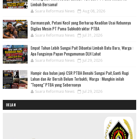
Limbah Bersama!
Suara Reformasi News
Aug 08, 2026
Darmansyah, Petani Kecil yang Berharap Keadilan Usai Kebunnya
Digilas Mesin PT Pama Subkobtraktor PTBA
Suara Reformasi News
Jul 31, 2026
Empat Tahun Lebih Sungai Pait Dibantai Limbah Batu Bara, Warga :
Apa Fungsinya Papan Pengumuman DLH Lahat
Suara Reformasi News
Jul 29, 2026
Hampir dua bulan janji CSR PTBA Benahi Sungai Pait,Ganti Rugi
Lahan dan Air Bersih Belum Terbukti, Warga : Mungkin inilah
"Topeng" PTBA yang Sebernanya
Suara Reformasi News
Jul 29, 2026
IKLAN