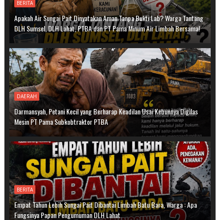
BERITA
Apakah Air Sungai Pait Dinyatakan Aman Tanpa Bukti Lab? Warga Tantang
DLH Sumsel, DLH Lahat, PTBA dan PT Pama Minum Air Limbah Bersama!
DAERAH
Darmansyah, Petani Kecil yang Berharap Keadilan Usai Kebunnya Digilas
Mesin PT Pama Subkobtraktor PTBA
BERITA
Empat Tahun Lebih Sungai Pait Dibantai Limbah Batu Bara, Warga : Apa
Fungsinya Papan Pengumuman DLH Lahat