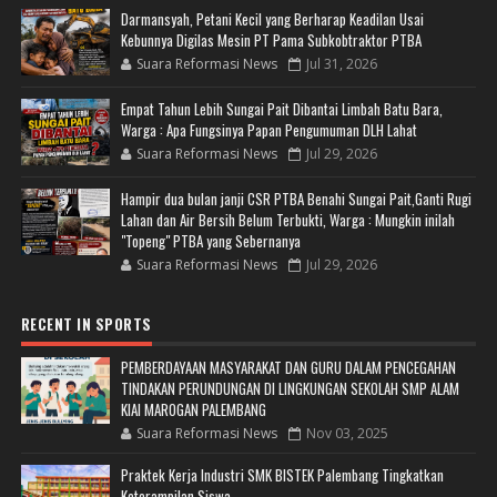
Darmansyah, Petani Kecil yang Berharap Keadilan Usai
Kebunnya Digilas Mesin PT Pama Subkobtraktor PTBA
Suara Reformasi News
Jul 31, 2026
Empat Tahun Lebih Sungai Pait Dibantai Limbah Batu Bara,
Warga : Apa Fungsinya Papan Pengumuman DLH Lahat
Suara Reformasi News
Jul 29, 2026
Hampir dua bulan janji CSR PTBA Benahi Sungai Pait,Ganti Rugi
Lahan dan Air Bersih Belum Terbukti, Warga : Mungkin inilah
"Topeng" PTBA yang Sebernanya
Suara Reformasi News
Jul 29, 2026
RECENT IN SPORTS
PEMBERDAYAAN MASYARAKAT DAN GURU DALAM PENCEGAHAN
TINDAKAN PERUNDUNGAN DI LINGKUNGAN SEKOLAH SMP ALAM
KIAI MAROGAN PALEMBANG
Suara Reformasi News
Nov 03, 2025
Praktek Kerja Industri SMK BISTEK Palembang Tingkatkan
Keterampilan Siswa