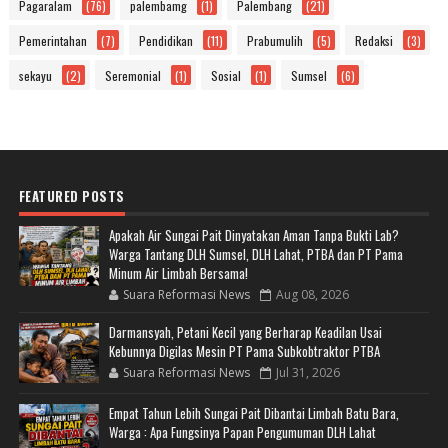
Pagaralam
(76)
palembamg
(1)
Palembang
(21)
Pemerintahan
(7)
Pendidikan
(11)
Prabumulih
(5)
Redaksi
(3)
sekayu
(2)
Seremonial
(1)
Sosial
(1)
Sumsel
(6)
FEATURED POSTS
Apakah Air Sungai Pait Dinyatakan Aman Tanpa Bukti Lab?
Warga Tantang DLH Sumsel, DLH Lahat, PTBA dan PT Pama
Minum Air Limbah Bersama!
Suara Reformasi News
Aug 08, 2026
Darmansyah, Petani Kecil yang Berharap Keadilan Usai
Kebunnya Digilas Mesin PT Pama Subkobtraktor PTBA
Suara Reformasi News
Jul 31, 2026
Empat Tahun Lebih Sungai Pait Dibantai Limbah Batu Bara,
Warga : Apa Fungsinya Papan Pengumuman DLH Lahat