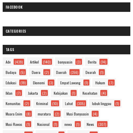
FACEBOOK
CATEGORIES
TAGS
Adv
(439)
Artikel
(140)
banyuasin
(3)
Berita
(14)
Budaya
(5)
Daera
(2)
Daerah
(356)
Dearah
(1)
Edukasi
(19)
Ekonomi
(3)
Empat Lawang
(1)
Hukum
(7)
Iklan
(7)
Jakarta
(2)
Kebijakan
(1)
Kesehatan
(4)
Komunitas
(2)
Kriminal
(10)
Lahat
(305)
lubuk linggau
(1)
Muara Enim
(8)
muratara
(2)
Musi Banyuasin
(4)
Musi Rawas
(1)
Nasional
(1)
newa
(1)
News
(307)