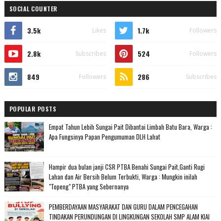
SOCIAL COUNTER
3.5k
1.7k
Likes
Followers
2.8k
524
Subscribes
Followers
849
286
Followers
Subscribes
POPULAR POSTS
Empat Tahun Lebih Sungai Pait Dibantai Limbah Batu Bara, Warga :
Apa Fungsinya Papan Pengumuman DLH Lahat
Hampir dua bulan janji CSR PTBA Benahi Sungai Pait,Ganti Rugi
Lahan dan Air Bersih Belum Terbukti, Warga : Mungkin inilah
"Topeng" PTBA yang Sebernanya
PEMBERDAYAAN MASYARAKAT DAN GURU DALAM PENCEGAHAN
TINDAKAN PERUNDUNGAN DI LINGKUNGAN SEKOLAH SMP ALAM KIAI