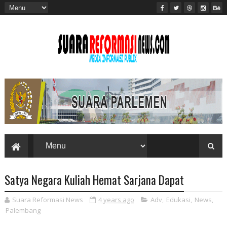
Satya Negara Kuliah Hemat Sarjana Dapat
Suara Reformasi News
4 years ago
Adv
,
Edukasi
,
News
,
Palembang