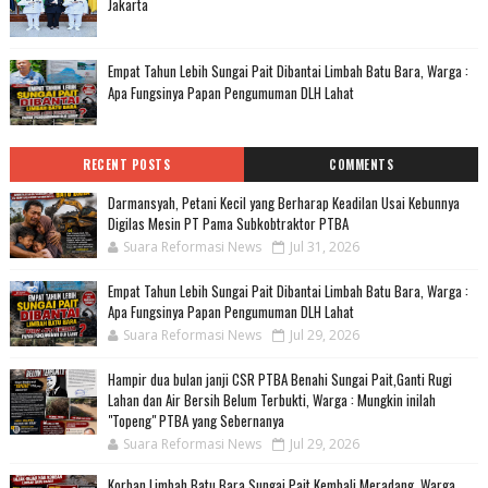
Jakarta
Empat Tahun Lebih Sungai Pait Dibantai Limbah Batu Bara, Warga :
Apa Fungsinya Papan Pengumuman DLH Lahat
RECENT POSTS
COMMENTS
Darmansyah, Petani Kecil yang Berharap Keadilan Usai Kebunnya
Digilas Mesin PT Pama Subkobtraktor PTBA
Suara Reformasi News
Jul 31, 2026
Empat Tahun Lebih Sungai Pait Dibantai Limbah Batu Bara, Warga :
Apa Fungsinya Papan Pengumuman DLH Lahat
Suara Reformasi News
Jul 29, 2026
Hampir dua bulan janji CSR PTBA Benahi Sungai Pait,Ganti Rugi
Lahan dan Air Bersih Belum Terbukti, Warga : Mungkin inilah
"Topeng" PTBA yang Sebernanya
Suara Reformasi News
Jul 29, 2026
Korban Limbah Batu Bara Sungai Pait Kembali Meradang, Warga