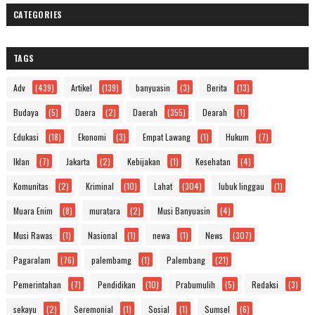
CATEGORIES
TAGS
Adv
(439)
Artikel
(139)
banyuasin
(3)
Berita
(13)
Budaya
(5)
Daera
(2)
Daerah
(355)
Dearah
(1)
Edukasi
(18)
Ekonomi
(3)
Empat Lawang
(1)
Hukum
(7)
Iklan
(7)
Jakarta
(2)
Kebijakan
(1)
Kesehatan
(4)
Komunitas
(2)
Kriminal
(10)
Lahat
(304)
lubuk linggau
(1)
Muara Enim
(8)
muratara
(2)
Musi Banyuasin
(4)
Musi Rawas
(1)
Nasional
(1)
newa
(1)
News
(307)
Pagaralam
(76)
palembamg
(1)
Palembang
(21)
Pemerintahan
(7)
Pendidikan
(10)
Prabumulih
(5)
Redaksi
(3)
sekayu
(2)
Seremonial
(1)
Sosial
(1)
Sumsel
(6)