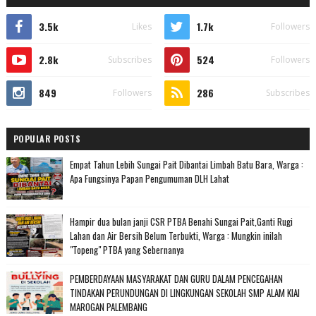
3.5k
1.7k
Likes
Followers
2.8k
524
Subscribes
Followers
849
286
Followers
Subscribes
POPULAR POSTS
Empat Tahun Lebih Sungai Pait Dibantai Limbah Batu Bara, Warga :
Apa Fungsinya Papan Pengumuman DLH Lahat
Hampir dua bulan janji CSR PTBA Benahi Sungai Pait,Ganti Rugi
Lahan dan Air Bersih Belum Terbukti, Warga : Mungkin inilah
"Topeng" PTBA yang Sebernanya
PEMBERDAYAAN MASYARAKAT DAN GURU DALAM PENCEGAHAN
TINDAKAN PERUNDUNGAN DI LINGKUNGAN SEKOLAH SMP ALAM KIAI
MAROGAN PALEMBANG