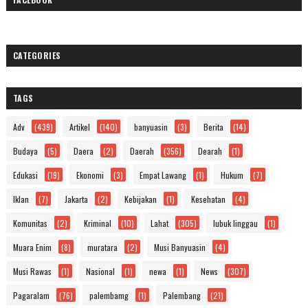
CATEGORIES
TAGS
Adv
(439)
Artikel
(140)
banyuasin
(3)
Berita
(14)
Budaya
(5)
Daera
(2)
Daerah
(356)
Dearah
(1)
Edukasi
(19)
Ekonomi
(3)
Empat Lawang
(1)
Hukum
(7)
Iklan
(7)
Jakarta
(2)
Kebijakan
(1)
Kesehatan
(4)
Komunitas
(2)
Kriminal
(10)
Lahat
(305)
lubuk linggau
(1)
Muara Enim
(8)
muratara
(2)
Musi Banyuasin
(4)
Musi Rawas
(1)
Nasional
(1)
newa
(1)
News
(307)
Pagaralam
(76)
palembamg
(1)
Palembang
(21)