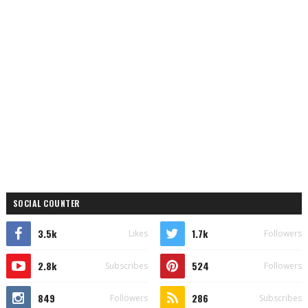
SOCIAL COUNTER
3.5k
1.7k
Likes
Followers
2.8k
524
Subscribes
Followers
849
286
Followers
Subscribes