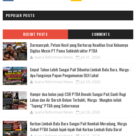
POPULAR POSTS
RECENT POSTS
COMMENTS
Darmansyah, Petani Kecil yang Berharap Keadilan Usai Kebunnya
Digilas Mesin PT Pama Subkobtraktor PTBA
Suara Reformasi News
Jul 31, 2026
Empat Tahun Lebih Sungai Pait Dibantai Limbah Batu Bara, Warga :
Apa Fungsinya Papan Pengumuman DLH Lahat
Suara Reformasi News
Jul 29, 2026
Hampir dua bulan janji CSR PTBA Benahi Sungai Pait,Ganti Rugi
Lahan dan Air Bersih Belum Terbukti, Warga : Mungkin inilah
"Topeng" PTBA yang Sebernanya
Suara Reformasi News
Jul 29, 2026
Korban Limbah Batu Bara Sungai Pait Kembali Meradang, Warga
Sebut PTBA Sudah Injak-Injak Hak Korban Limbah Batu Bara!
Suara Reformasi News
Jul 21, 2026