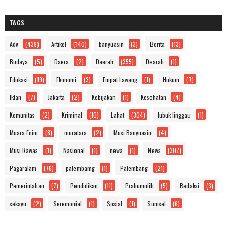
TAGS
Adv
(439)
Artikel
(140)
banyuasin
(3)
Berita
(13)
Budaya
(5)
Daera
(2)
Daerah
(355)
Dearah
(1)
Edukasi
(19)
Ekonomi
(3)
Empat Lawang
(1)
Hukum
(7)
Iklan
(7)
Jakarta
(2)
Kebijakan
(1)
Kesehatan
(4)
Komunitas
(2)
Kriminal
(10)
Lahat
(304)
lubuk linggau
(1)
Muara Enim
(8)
muratara
(2)
Musi Banyuasin
(4)
Musi Rawas
(1)
Nasional
(1)
newa
(1)
News
(307)
Pagaralam
(76)
palembamg
(1)
Palembang
(21)
Pemerintahan
(7)
Pendidikan
(11)
Prabumulih
(5)
Redaksi
(3)
sekayu
(2)
Seremonial
(1)
Sosial
(1)
Sumsel
(6)