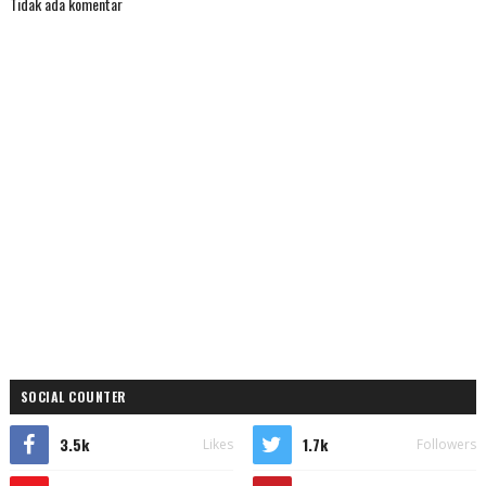
Tidak ada komentar
SOCIAL COUNTER
3.5k
1.7k
Likes
Followers