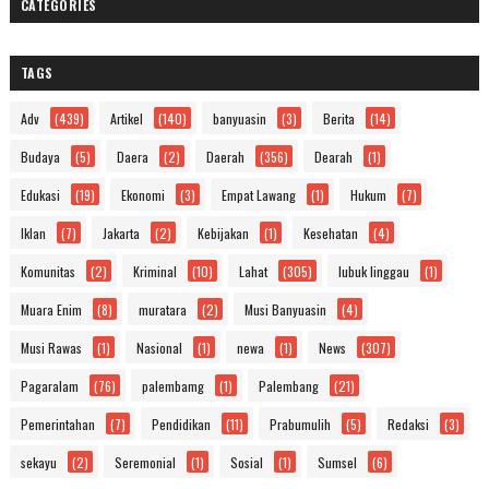
CATEGORIES
TAGS
Adv
(439)
Artikel
(140)
banyuasin
(3)
Berita
(14)
Budaya
(5)
Daera
(2)
Daerah
(356)
Dearah
(1)
Edukasi
(19)
Ekonomi
(3)
Empat Lawang
(1)
Hukum
(7)
Iklan
(7)
Jakarta
(2)
Kebijakan
(1)
Kesehatan
(4)
Komunitas
(2)
Kriminal
(10)
Lahat
(305)
lubuk linggau
(1)
Muara Enim
(8)
muratara
(2)
Musi Banyuasin
(4)
Musi Rawas
(1)
Nasional
(1)
newa
(1)
News
(307)
Pagaralam
(76)
palembamg
(1)
Palembang
(21)
Pemerintahan
(7)
Pendidikan
(11)
Prabumulih
(5)
Redaksi
(3)
sekayu
(2)
Seremonial
(1)
Sosial
(1)
Sumsel
(6)