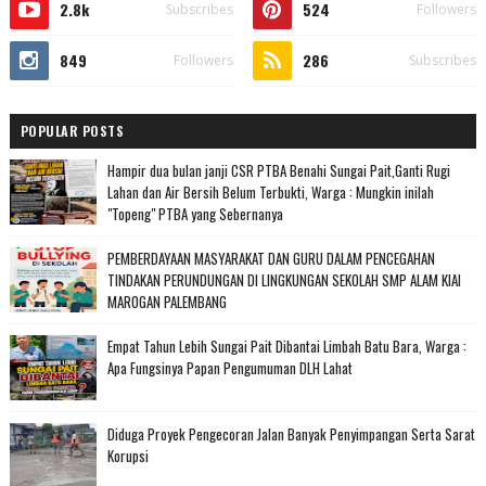
2.8k
524
Subscribes
Followers
849
286
Followers
Subscribes
POPULAR POSTS
Hampir dua bulan janji CSR PTBA Benahi Sungai Pait,Ganti Rugi
Lahan dan Air Bersih Belum Terbukti, Warga : Mungkin inilah
"Topeng" PTBA yang Sebernanya
PEMBERDAYAAN MASYARAKAT DAN GURU DALAM PENCEGAHAN
TINDAKAN PERUNDUNGAN DI LINGKUNGAN SEKOLAH SMP ALAM KIAI
MAROGAN PALEMBANG
Empat Tahun Lebih Sungai Pait Dibantai Limbah Batu Bara, Warga :
Apa Fungsinya Papan Pengumuman DLH Lahat
Diduga Proyek Pengecoran Jalan Banyak Penyimpangan Serta Sarat
Korupsi