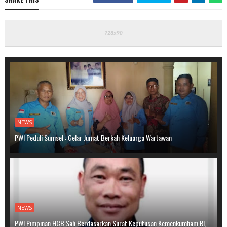
NEWS
PWI Peduli Sumsel : Gelar Jumat Berkah Keluarga Wartawan
NEWS
PWI Pimpinan HCB Sah Berdasarkan Surat Keputusan Kemenkumham RI,