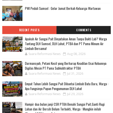
PWI Peduli Sumsel : Gelar Jumat Berkah Keluarga Wartawan
RECENT POSTS
COMMENTS
Apakah Air Sungai Pait Dinyatakan Aman Tanpa Bukti Lab? Warga
Tantang DLH Sumsel, DLH Lahat, PTBA dan PT Pama Minum Air
Limbah Bersama!
Suara Reformasi News
Aug 08, 2026
Darmansyah, Petani Kecil yang Berharap Keadilan Usai Kebunnya
Digilas Mesin PT Pama Subkobtraktor PTBA
Suara Reformasi News
Jul 31, 2026
Empat Tahun Lebih Sungai Pait Dibantai Limbah Batu Bara, Warga :
Apa Fungsinya Papan Pengumuman DLH Lahat
Suara Reformasi News
Jul 29, 2026
Hampir dua bulan janji CSR PTBA Benahi Sungai Pait,Ganti Rugi
Lahan dan Air Bersih Belum Terbukti, Warga : Mungkin inilah