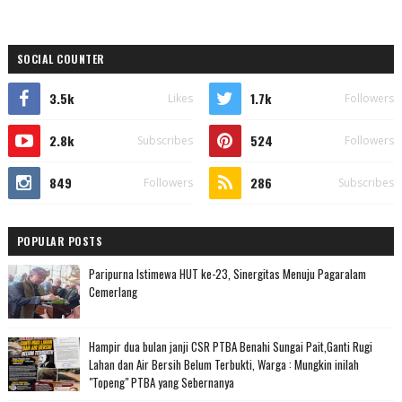
SOCIAL COUNTER
3.5k
1.7k
Likes
Followers
2.8k
524
Subscribes
Followers
849
286
Followers
Subscribes
POPULAR POSTS
Paripurna Istimewa HUT ke-23, Sinergitas Menuju Pagaralam
Cemerlang
Hampir dua bulan janji CSR PTBA Benahi Sungai Pait,Ganti Rugi
Lahan dan Air Bersih Belum Terbukti, Warga : Mungkin inilah
"Topeng" PTBA yang Sebernanya