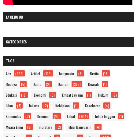
FACEBOOK
CATEGORIES
TAGS
Adv
(439)
Artikel
(139)
banyuasin
(3)
Berita
(13)
Budaya
(5)
Daera
(2)
Daerah
(355)
Dearah
(1)
Edukasi
(18)
Ekonomi
(3)
Empat Lawang
(1)
Hukum
(7)
Iklan
(7)
Jakarta
(2)
Kebijakan
(1)
Kesehatan
(4)
Komunitas
(2)
Kriminal
(10)
Lahat
(304)
lubuk linggau
(1)
Muara Enim
(8)
muratara
(2)
Musi Banyuasin
(4)