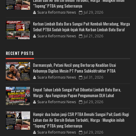
Lahan dan Air Bersih Belum Terbukti, Warga : Mungkin inilah
"Topeng" PTBA yang Sebernanya
Suara Reformasi News
Jul 29, 2026
Korban Limbah Batu Bara Sungai Pait Kembali Meradang, Warga
Sebut PTBA Sudah Injak-Injak Hak Korban Limbah Batu Bara!
Suara Reformasi News
Jul 21, 2026
RECENT POSTS
Darmansyah, Petani Kecil yang Berharap Keadilan Usai
Kebunnya Digilas Mesin PT Pama Subkobtraktor PTBA
Suara Reformasi News
Jul 31, 2026
Empat Tahun Lebih Sungai Pait Dibantai Limbah Batu Bara,
Warga : Apa Fungsinya Papan Pengumuman DLH Lahat
Suara Reformasi News
Jul 29, 2026
Hampir dua bulan janji CSR PTBA Benahi Sungai Pait,Ganti Rugi
Lahan dan Air Bersih Belum Terbukti, Warga : Mungkin inilah
"Topeng" PTBA yang Sebernanya
Suara Reformasi News
Jul 29, 2026