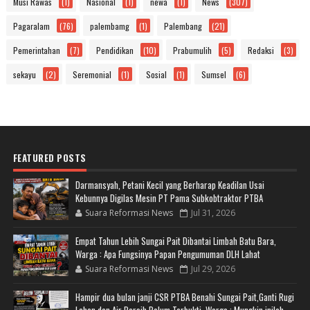
Musi Rawas
(1)
Nasional
(1)
newa
(1)
News
(307)
Pagaralam
(76)
palembamg
(1)
Palembang
(21)
Pemerintahan
(7)
Pendidikan
(10)
Prabumulih
(5)
Redaksi
(3)
sekayu
(2)
Seremonial
(1)
Sosial
(1)
Sumsel
(6)
FEATURED POSTS
Darmansyah, Petani Kecil yang Berharap Keadilan Usai
Kebunnya Digilas Mesin PT Pama Subkobtraktor PTBA
Suara Reformasi News
Jul 31, 2026
Empat Tahun Lebih Sungai Pait Dibantai Limbah Batu Bara,
Warga : Apa Fungsinya Papan Pengumuman DLH Lahat
Suara Reformasi News
Jul 29, 2026
Hampir dua bulan janji CSR PTBA Benahi Sungai Pait,Ganti Rugi