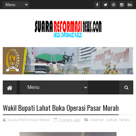
Wakil Bupati Lahat Buka Operasi Pasar Murah
Suara Reformasi News
3 years ago
Daerah
,
Lahat
,
News