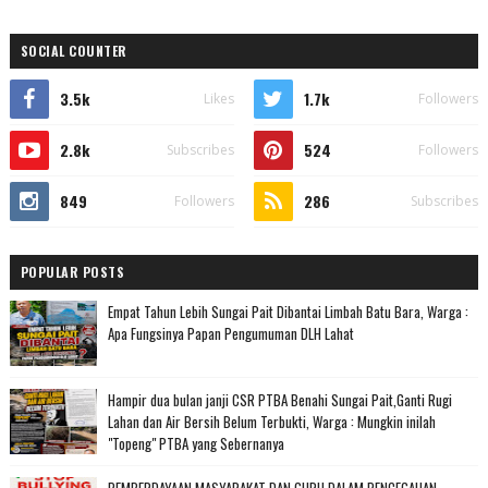
SOCIAL COUNTER
3.5k
1.7k
Likes
Followers
2.8k
524
Subscribes
Followers
849
286
Followers
Subscribes
POPULAR POSTS
Empat Tahun Lebih Sungai Pait Dibantai Limbah Batu Bara, Warga :
Apa Fungsinya Papan Pengumuman DLH Lahat
Hampir dua bulan janji CSR PTBA Benahi Sungai Pait,Ganti Rugi
Lahan dan Air Bersih Belum Terbukti, Warga : Mungkin inilah
"Topeng" PTBA yang Sebernanya