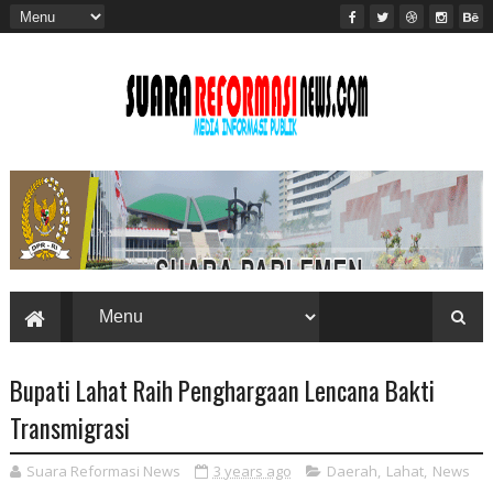
Bupati Lahat Raih Penghargaan Lencana Bakti
Transmigrasi
Suara Reformasi News
3 years ago
Daerah
,
Lahat
,
News