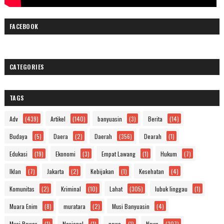
FACEBOOK
CATEGORIES
TAGS
Adv
(439)
Artikel
(140)
banyuasin
(3)
Berita
(14)
Budaya
(5)
Daera
(2)
Daerah
(356)
Dearah
(1)
Edukasi
(19)
Ekonomi
(3)
Empat Lawang
(1)
Hukum
(7)
Iklan
(7)
Jakarta
(2)
Kebijakan
(1)
Kesehatan
(4)
Komunitas
(2)
Kriminal
(10)
Lahat
(305)
lubuk linggau
(1)
Muara Enim
(8)
muratara
(2)
Musi Banyuasin
(4)
Musi Rawas
(1)
Nasional
(1)
newa
(1)
News
(307)