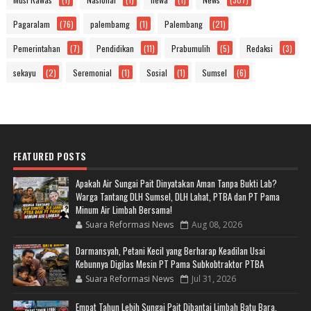
Pagaralam
(76)
palembamg
(1)
Palembang
(21)
Pemerintahan
(7)
Pendidikan
(11)
Prabumulih
(5)
Redaksi
(3)
sekayu
(2)
Seremonial
(1)
Sosial
(1)
Sumsel
(6)
FEATURED POSTS
Apakah Air Sungai Pait Dinyatakan Aman Tanpa Bukti Lab?
Warga Tantang DLH Sumsel, DLH Lahat, PTBA dan PT Pama
Minum Air Limbah Bersama!
Suara Reformasi News
Aug 08, 2026
Darmansyah, Petani Kecil yang Berharap Keadilan Usai
Kebunnya Digilas Mesin PT Pama Subkobtraktor PTBA
Suara Reformasi News
Jul 31, 2026
Empat Tahun Lebih Sungai Pait Dibantai Limbah Batu Bara,