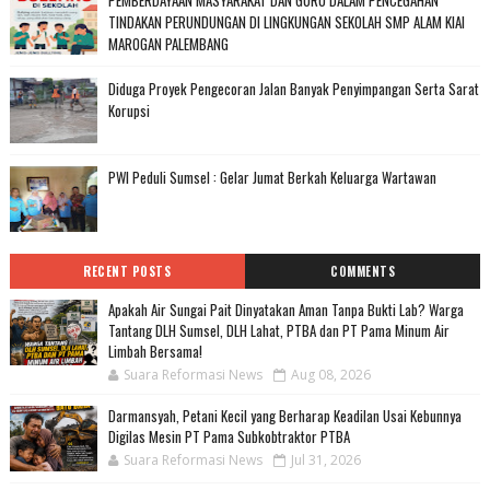
PEMBERDAYAAN MASYARAKAT DAN GURU DALAM PENCEGAHAN
TINDAKAN PERUNDUNGAN DI LINGKUNGAN SEKOLAH SMP ALAM KIAI
MAROGAN PALEMBANG
Diduga Proyek Pengecoran Jalan Banyak Penyimpangan Serta Sarat
Korupsi
PWI Peduli Sumsel : Gelar Jumat Berkah Keluarga Wartawan
RECENT POSTS
COMMENTS
Apakah Air Sungai Pait Dinyatakan Aman Tanpa Bukti Lab? Warga
Tantang DLH Sumsel, DLH Lahat, PTBA dan PT Pama Minum Air
Limbah Bersama!
Suara Reformasi News
Aug 08, 2026
Darmansyah, Petani Kecil yang Berharap Keadilan Usai Kebunnya
Digilas Mesin PT Pama Subkobtraktor PTBA
Suara Reformasi News
Jul 31, 2026