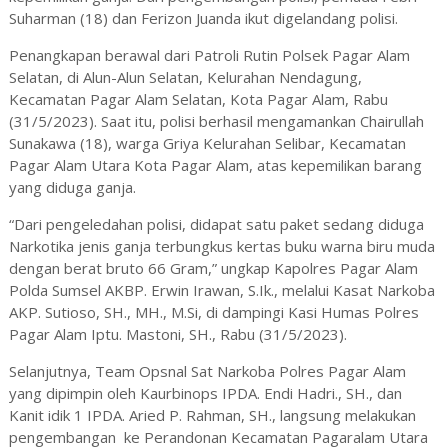
Suharman (18) dan Ferizon Juanda ikut digelandang polisi.
Penangkapan berawal dari Patroli Rutin Polsek Pagar Alam
Selatan, di Alun-Alun Selatan, Kelurahan Nendagung,
Kecamatan Pagar Alam Selatan, Kota Pagar Alam, Rabu
(31/5/2023). Saat itu, polisi berhasil mengamankan Chairullah
Sunakawa (18), warga Griya Kelurahan Selibar, Kecamatan
Pagar Alam Utara Kota Pagar Alam, atas kepemilikan barang
yang diduga ganja.
“Dari pengeledahan polisi, didapat satu paket sedang diduga
Narkotika jenis ganja terbungkus kertas buku warna biru muda
dengan berat bruto 66 Gram,” ungkap Kapolres Pagar Alam
Polda Sumsel AKBP. Erwin Irawan, S.Ik., melalui Kasat Narkoba
AKP. Sutioso, SH., MH., M.Si, di dampingi Kasi Humas Polres
Pagar Alam Iptu. Mastoni, SH., Rabu (31/5/2023).
Selanjutnya, Team Opsnal Sat Narkoba Polres Pagar Alam
yang dipimpin oleh Kaurbinops IPDA. Endi Hadri., SH., dan
Kanit idik 1 IPDA. Aried P. Rahman, SH., langsung melakukan
pengembangan ke Perandonan Kecamatan Pagaralam Utara