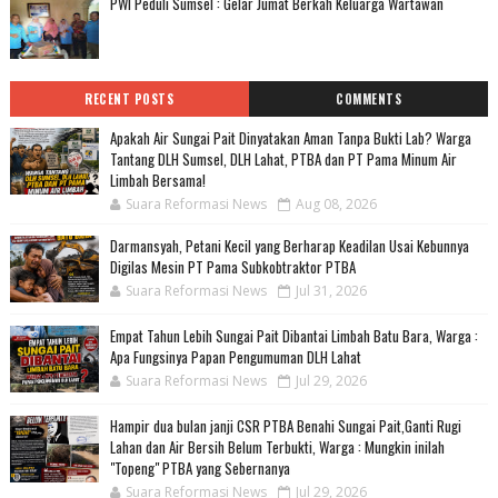
PWI Peduli Sumsel : Gelar Jumat Berkah Keluarga Wartawan
RECENT POSTS
COMMENTS
Apakah Air Sungai Pait Dinyatakan Aman Tanpa Bukti Lab? Warga
Tantang DLH Sumsel, DLH Lahat, PTBA dan PT Pama Minum Air
Limbah Bersama!
Suara Reformasi News
Aug 08, 2026
Darmansyah, Petani Kecil yang Berharap Keadilan Usai Kebunnya
Digilas Mesin PT Pama Subkobtraktor PTBA
Suara Reformasi News
Jul 31, 2026
Empat Tahun Lebih Sungai Pait Dibantai Limbah Batu Bara, Warga :
Apa Fungsinya Papan Pengumuman DLH Lahat
Suara Reformasi News
Jul 29, 2026
Hampir dua bulan janji CSR PTBA Benahi Sungai Pait,Ganti Rugi
Lahan dan Air Bersih Belum Terbukti, Warga : Mungkin inilah
"Topeng" PTBA yang Sebernanya
Suara Reformasi News
Jul 29, 2026