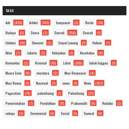
TAGS
Adv
(439)
Artikel
(140)
banyuasin
(3)
Berita
(14)
Budaya
(5)
Daera
(2)
Daerah
(356)
Dearah
(1)
Edukasi
(19)
Ekonomi
(3)
Empat Lawang
(1)
Hukum
(7)
Iklan
(7)
Jakarta
(2)
Kebijakan
(1)
Kesehatan
(4)
Komunitas
(2)
Kriminal
(10)
Lahat
(305)
lubuk linggau
(1)
Muara Enim
(8)
muratara
(2)
Musi Banyuasin
(4)
Musi Rawas
(1)
Nasional
(1)
newa
(1)
News
(307)
Pagaralam
(76)
palembamg
(1)
Palembang
(21)
Pemerintahan
(7)
Pendidikan
(11)
Prabumulih
(5)
Redaksi
(3)
sekayu
(2)
Seremonial
(1)
Sosial
(1)
Sumsel
(6)