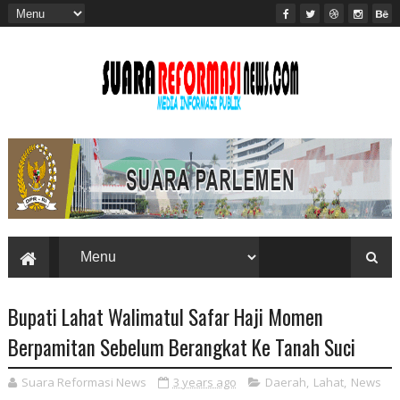
Bupati Lahat Walimatul Safar Haji Momen
Berpamitan Sebelum Berangkat Ke Tanah Suci
Suara Reformasi News
3 years ago
Daerah
,
Lahat
,
News