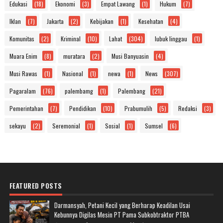
Edukasi
(18)
Ekonomi
(3)
Empat Lawang
(1)
Hukum
(7)
Iklan
(7)
Jakarta
(2)
Kebijakan
(1)
Kesehatan
(4)
Komunitas
(2)
Kriminal
(10)
Lahat
(304)
lubuk linggau
(1)
Muara Enim
(8)
muratara
(2)
Musi Banyuasin
(4)
Musi Rawas
(1)
Nasional
(1)
newa
(1)
News
(307)
Pagaralam
(76)
palembamg
(1)
Palembang
(21)
Pemerintahan
(7)
Pendidikan
(10)
Prabumulih
(5)
Redaksi
(3)
sekayu
(2)
Seremonial
(1)
Sosial
(1)
Sumsel
(6)
FEATURED POSTS
Darmansyah, Petani Kecil yang Berharap Keadilan Usai
Kebunnya Digilas Mesin PT Pama Subkobtraktor PTBA