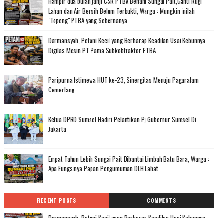
Hampir dua bulan janji CSR PTBA Benahi Sungai Pait,Ganti Rugi
Lahan dan Air Bersih Belum Terbukti, Warga : Mungkin inilah
"Topeng" PTBA yang Sebernanya
Darmansyah, Petani Kecil yang Berharap Keadilan Usai Kebunnya
Digilas Mesin PT Pama Subkobtraktor PTBA
Paripurna Istimewa HUT ke-23, Sinergitas Menuju Pagaralam
Cemerlang
Ketua DPRD Sumsel Hadiri Pelantikan Pj Gubernur Sumsel Di
Jakarta
Empat Tahun Lebih Sungai Pait Dibantai Limbah Batu Bara, Warga :
Apa Fungsinya Papan Pengumuman DLH Lahat
RECENT POSTS
COMMENTS
Darmansyah, Petani Kecil yang Berharap Keadilan Usai Kebunnya