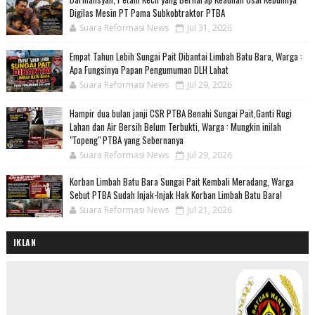
Digilas Mesin PT Pama Subkobtraktor PTBA
Suara Reformasi News
Jul 31, 2026
Empat Tahun Lebih Sungai Pait Dibantai Limbah Batu Bara, Warga :
Apa Fungsinya Papan Pengumuman DLH Lahat
Suara Reformasi News
Jul 29, 2026
Hampir dua bulan janji CSR PTBA Benahi Sungai Pait,Ganti Rugi
Lahan dan Air Bersih Belum Terbukti, Warga : Mungkin inilah
"Topeng" PTBA yang Sebernanya
Suara Reformasi News
Jul 29, 2026
Korban Limbah Batu Bara Sungai Pait Kembali Meradang, Warga
Sebut PTBA Sudah Injak-Injak Hak Korban Limbah Batu Bara!
Suara Reformasi News
Jul 21, 2026
IKLAN