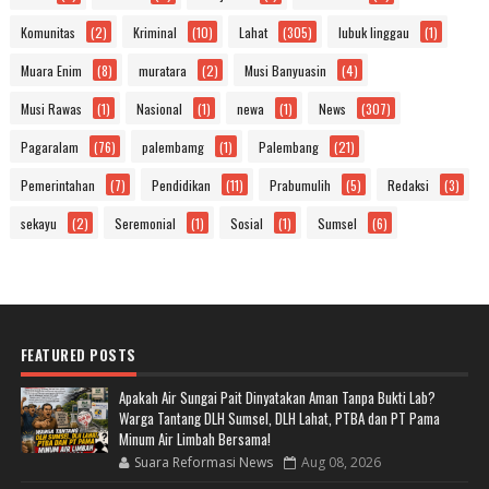
Komunitas
(2)
Kriminal
(10)
Lahat
(305)
lubuk linggau
(1)
Muara Enim
(8)
muratara
(2)
Musi Banyuasin
(4)
Musi Rawas
(1)
Nasional
(1)
newa
(1)
News
(307)
Pagaralam
(76)
palembamg
(1)
Palembang
(21)
Pemerintahan
(7)
Pendidikan
(11)
Prabumulih
(5)
Redaksi
(3)
sekayu
(2)
Seremonial
(1)
Sosial
(1)
Sumsel
(6)
FEATURED POSTS
Apakah Air Sungai Pait Dinyatakan Aman Tanpa Bukti Lab?
Warga Tantang DLH Sumsel, DLH Lahat, PTBA dan PT Pama
Minum Air Limbah Bersama!
Suara Reformasi News
Aug 08, 2026