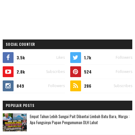
SOCIAL COUNTER
3.5k
1.7k
Likes
Followers
2.8k
524
Subscribes
Followers
849
286
Followers
Subscribes
POPULAR POSTS
Empat Tahun Lebih Sungai Pait Dibantai Limbah Batu Bara, Warga :
Apa Fungsinya Papan Pengumuman DLH Lahat