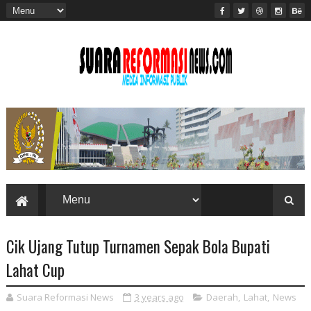
Cik Ujang Tutup Turnamen Sepak Bola Bupati
Lahat Cup
Suara Reformasi News
3 years ago
Daerah
,
Lahat
,
News