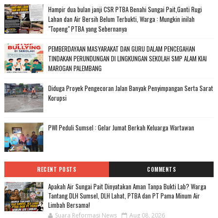
Hampir dua bulan janji CSR PTBA Benahi Sungai Pait,Ganti Rugi
Lahan dan Air Bersih Belum Terbukti, Warga : Mungkin inilah
"Topeng" PTBA yang Sebernanya
PEMBERDAYAAN MASYARAKAT DAN GURU DALAM PENCEGAHAN
TINDAKAN PERUNDUNGAN DI LINGKUNGAN SEKOLAH SMP ALAM KIAI
MAROGAN PALEMBANG
Diduga Proyek Pengecoran Jalan Banyak Penyimpangan Serta Sarat
Korupsi
PWI Peduli Sumsel : Gelar Jumat Berkah Keluarga Wartawan
RECENT POSTS
COMMENTS
Apakah Air Sungai Pait Dinyatakan Aman Tanpa Bukti Lab? Warga
Tantang DLH Sumsel, DLH Lahat, PTBA dan PT Pama Minum Air
Limbah Bersama!
Suara Reformasi News
Aug 08, 2026