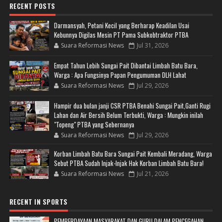
RECENT POSTS
Darmansyah, Petani Kecil yang Berharap Keadilan Usai
Kebunnya Digilas Mesin PT Pama Subkobtraktor PTBA
Suara Reformasi News
Jul 31, 2026
Empat Tahun Lebih Sungai Pait Dibantai Limbah Batu Bara,
Warga : Apa Fungsinya Papan Pengumuman DLH Lahat
Suara Reformasi News
Jul 29, 2026
Hampir dua bulan janji CSR PTBA Benahi Sungai Pait,Ganti Rugi
Lahan dan Air Bersih Belum Terbukti, Warga : Mungkin inilah
"Topeng" PTBA yang Sebernanya
Suara Reformasi News
Jul 29, 2026
Korban Limbah Batu Bara Sungai Pait Kembali Meradang, Warga
Sebut PTBA Sudah Injak-Injak Hak Korban Limbah Batu Bara!
Suara Reformasi News
Jul 21, 2026
RECENT IN SPORTS
PEMBERDAYAAN MASYARAKAT DAN GURU DALAM PENCEGAHAN