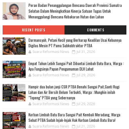
Peran Badan Penanggulangan Bencana Daerah Provinsi Sumatra
Selatan Dalam Meningkatkan Kinerja Satuan Tugas Untuk
Menanggulangi Bencana Kebakaran Hutan dan Lahan
RECENT POSTS
COMMENTS
Darmansyah, Petani Kecil yang Berharap Keadilan Usai Kebunnya
Digilas Mesin PT Pama Subkobtraktor PTBA
Suara Reformasi News
Jul 31, 2026
Empat Tahun Lebih Sungai Pait Dibantai Limbah Batu Bara, Warga :
Apa Fungsinya Papan Pengumuman DLH Lahat
Suara Reformasi News
Jul 29, 2026
Hampir dua bulan janji CSR PTBA Benahi Sungai Pait,Ganti Rugi
Lahan dan Air Bersih Belum Terbukti, Warga : Mungkin inilah
"Topeng" PTBA yang Sebernanya
Suara Reformasi News
Jul 29, 2026
Korban Limbah Batu Bara Sungai Pait Kembali Meradang, Warga
Sebut PTBA Sudah Injak-Injak Hak Korban Limbah Batu Bara!
Suara Reformasi News
Jul 21, 2026