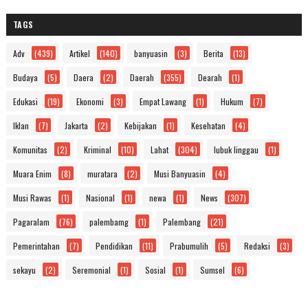
TAGS
Adv
(439)
Artikel
(140)
banyuasin
(3)
Berita
(13)
Budaya
(5)
Daera
(2)
Daerah
(355)
Dearah
(1)
Edukasi
(19)
Ekonomi
(3)
Empat Lawang
(1)
Hukum
(7)
Iklan
(7)
Jakarta
(2)
Kebijakan
(1)
Kesehatan
(4)
Komunitas
(2)
Kriminal
(10)
Lahat
(304)
lubuk linggau
(1)
Muara Enim
(8)
muratara
(2)
Musi Banyuasin
(4)
Musi Rawas
(1)
Nasional
(1)
newa
(1)
News
(307)
Pagaralam
(76)
palembamg
(1)
Palembang
(21)
Pemerintahan
(7)
Pendidikan
(11)
Prabumulih
(5)
Redaksi
(3)
sekayu
(2)
Seremonial
(1)
Sosial
(1)
Sumsel
(6)