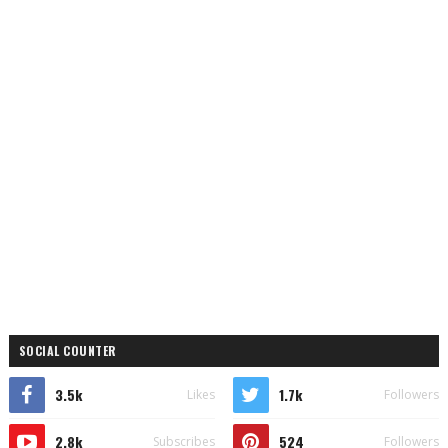
SOCIAL COUNTER
3.5k
1.7k
Likes
Followers
2.8k
524
Subscribes
Followers