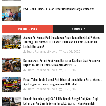
PWI Peduli Sumsel : Gelar Jumat Berkah Keluarga Wartawan
RECENT POSTS
COMMENTS
Apakah Air Sungai Pait Dinyatakan Aman Tanpa Bukti Lab? Warga
Tantang DLH Sumsel, DLH Lahat, PTBA dan PT Pama Minum Air
Limbah Bersama!
Suara Reformasi News
Aug 08, 2026
Darmansyah, Petani Kecil yang Berharap Keadilan Usai Kebunnya
Digilas Mesin PT Pama Subkobtraktor PTBA
Suara Reformasi News
Jul 31, 2026
Empat Tahun Lebih Sungai Pait Dibantai Limbah Batu Bara, Warga :
Apa Fungsinya Papan Pengumuman DLH Lahat
Suara Reformasi News
Jul 29, 2026
Hampir dua bulan janji CSR PTBA Benahi Sungai Pait,Ganti Rugi
Lahan dan Air Bersih Belum Terbukti, Warga : Mungkin inilah