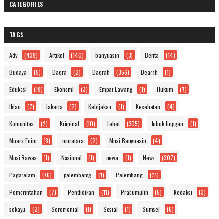
CATEGORIES
TAGS
Adv
(439)
Artikel
(140)
banyuasin
(3)
Berita
(14)
Budaya
(5)
Daera
(2)
Daerah
(356)
Dearah
(1)
Edukasi
(19)
Ekonomi
(3)
Empat Lawang
(1)
Hukum
(7)
Iklan
(7)
Jakarta
(2)
Kebijakan
(1)
Kesehatan
(4)
Komunitas
(2)
Kriminal
(10)
Lahat
(305)
lubuk linggau
(1)
Muara Enim
(8)
muratara
(2)
Musi Banyuasin
(4)
Musi Rawas
(1)
Nasional
(1)
newa
(1)
News
(307)
Pagaralam
(76)
palembamg
(1)
Palembang
(21)
Pemerintahan
(7)
Pendidikan
(11)
Prabumulih
(5)
Redaksi
(3)
sekayu
(2)
Seremonial
(1)
Sosial
(1)
Sumsel
(6)