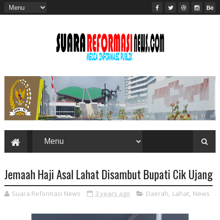
Jemaah Haji Asal Lahat Disambut Bupati Cik Ujang
Suara Reformasi News
3 years ago
Daerah
,
Lahat
,
News