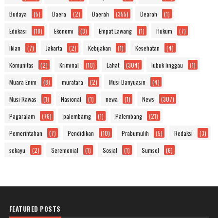
Budaya
(5)
Daera
(2)
Daerah
(355)
Dearah
(1)
Edukasi
(18)
Ekonomi
(3)
Empat Lawang
(1)
Hukum
(7)
Iklan
(7)
Jakarta
(2)
Kebijakan
(1)
Kesehatan
(4)
Komunitas
(2)
Kriminal
(10)
Lahat
(304)
lubuk linggau
(1)
Muara Enim
(8)
muratara
(2)
Musi Banyuasin
(4)
Musi Rawas
(1)
Nasional
(1)
newa
(1)
News
(307)
Pagaralam
(76)
palembamg
(1)
Palembang
(21)
Pemerintahan
(7)
Pendidikan
(10)
Prabumulih
(5)
Redaksi
(3)
sekayu
(2)
Seremonial
(1)
Sosial
(1)
Sumsel
(6)
FEATURED POSTS