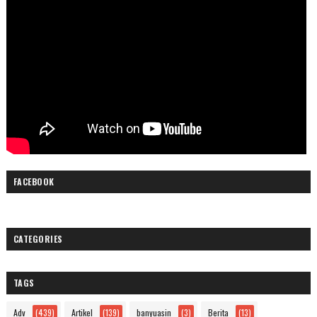
FACEBOOK
CATEGORIES
TAGS
Adv
(439)
Artikel
(139)
banyuasin
(3)
Berita
(13)