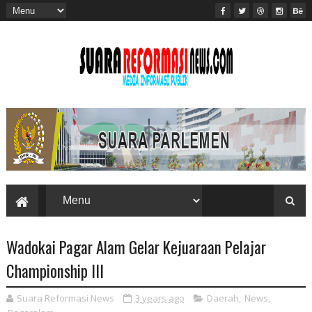
Wadokai Pagar Alam Gelar Kejuaraan Pelajar
Championship III
Suara Reformasi News
3 years ago
Daerah
,
News
,