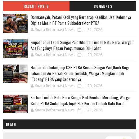
RECENT POSTS
COMMENTS
Darmansyah, Petani Kecil yang Berharap Keadilan Usai Kebunnya
Digilas Mesin PT Pama Subkobtraktor PTBA
Suara Reformasi News
Jul 31, 2026
Empat Tahun Lebih Sungai Pait Dibantai Limbah Batu Bara, Warga :
Apa Fungsinya Papan Pengumuman DLH Lahat
Suara Reformasi News
Jul 29, 2026
Hampir dua bulan janji CSR PTBA Benahi Sungai Pait,Ganti Rugi
Lahan dan Air Bersih Belum Terbukti, Warga : Mungkin inilah
"Topeng" PTBA yang Sebernanya
Suara Reformasi News
Jul 29, 2026
Korban Limbah Batu Bara Sungai Pait Kembali Meradang, Warga
Sebut PTBA Sudah Injak-Injak Hak Korban Limbah Batu Bara!
Suara Reformasi News
Jul 21, 2026
IKLAN