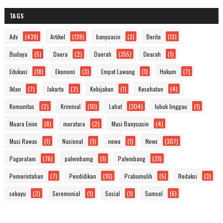
TAGS
Adv
(439)
Artikel
(139)
banyuasin
(3)
Berita
(13)
Budaya
(5)
Daera
(2)
Daerah
(355)
Dearah
(1)
Edukasi
(18)
Ekonomi
(3)
Empat Lawang
(1)
Hukum
(7)
Iklan
(7)
Jakarta
(2)
Kebijakan
(1)
Kesehatan
(4)
Komunitas
(2)
Kriminal
(10)
Lahat
(304)
lubuk linggau
(1)
Muara Enim
(8)
muratara
(2)
Musi Banyuasin
(4)
Musi Rawas
(1)
Nasional
(1)
newa
(1)
News
(307)
Pagaralam
(76)
palembamg
(1)
Palembang
(21)
Pemerintahan
(7)
Pendidikan
(10)
Prabumulih
(5)
Redaksi
(3)
sekayu
(2)
Seremonial
(1)
Sosial
(1)
Sumsel
(6)