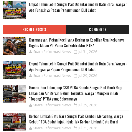
Empat Tahun Lebih Sungai Pait Dibantai Limbah Batu Bara, Warga :
Apa Fungsinya Papan Pengumuman DLH Lahat
RECENT POSTS
COMMENTS
Darmansyah, Petani Kecil yang Berharap Keadilan Usai Kebunnya
Digilas Mesin PT Pama Subkobtraktor PTBA
Suara Reformasi News
Jul 31, 2026
Empat Tahun Lebih Sungai Pait Dibantai Limbah Batu Bara, Warga :
Apa Fungsinya Papan Pengumuman DLH Lahat
Suara Reformasi News
Jul 29, 2026
Hampir dua bulan janji CSR PTBA Benahi Sungai Pait,Ganti Rugi
Lahan dan Air Bersih Belum Terbukti, Warga : Mungkin inilah
"Topeng" PTBA yang Sebernanya
Suara Reformasi News
Jul 29, 2026
Korban Limbah Batu Bara Sungai Pait Kembali Meradang, Warga
Sebut PTBA Sudah Injak-Injak Hak Korban Limbah Batu Bara!
Suara Reformasi News
Jul 21, 2026