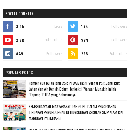
SOCIAL COUNTER
3.5k
1.7k
Likes
Followers
2.8k
524
Subscribes
Followers
849
286
Followers
Subscribes
POPULAR POSTS
Hampir dua bulan janji CSR PTBA Benahi Sungai Pait,Ganti Rugi
Lahan dan Air Bersih Belum Terbukti, Warga : Mungkin inilah
"Topeng" PTBA yang Sebernanya
PEMBERDAYAAN MASYARAKAT DAN GURU DALAM PENCEGAHAN
TINDAKAN PERUNDUNGAN DI LINGKUNGAN SEKOLAH SMP ALAM KIAI
MAROGAN PALEMBANG