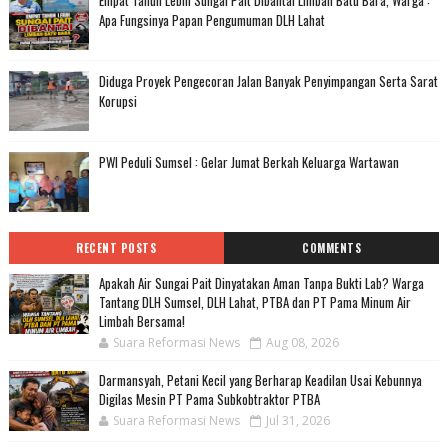
Empat Tahun Lebih Sungai Pait Dibantai Limbah Batu Bara, Warga :
Apa Fungsinya Papan Pengumuman DLH Lahat
Diduga Proyek Pengecoran Jalan Banyak Penyimpangan Serta Sarat
Korupsi
PWI Peduli Sumsel : Gelar Jumat Berkah Keluarga Wartawan
RECENT POSTS
COMMENTS
Apakah Air Sungai Pait Dinyatakan Aman Tanpa Bukti Lab? Warga
Tantang DLH Sumsel, DLH Lahat, PTBA dan PT Pama Minum Air
Limbah Bersama!
Suara Reformasi News
Aug 08, 2026
Darmansyah, Petani Kecil yang Berharap Keadilan Usai Kebunnya
Digilas Mesin PT Pama Subkobtraktor PTBA
Suara Reformasi News
Jul 31, 2026