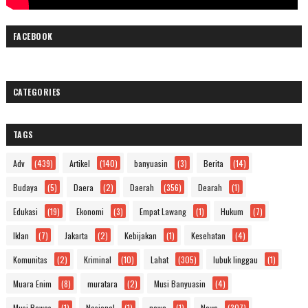
FACEBOOK
CATEGORIES
TAGS
Adv
(439)
Artikel
(140)
banyuasin
(3)
Berita
(14)
Budaya
(5)
Daera
(2)
Daerah
(356)
Dearah
(1)
Edukasi
(19)
Ekonomi
(3)
Empat Lawang
(1)
Hukum
(7)
Iklan
(7)
Jakarta
(2)
Kebijakan
(1)
Kesehatan
(4)
Komunitas
(2)
Kriminal
(10)
Lahat
(305)
lubuk linggau
(1)
Muara Enim
(8)
muratara
(2)
Musi Banyuasin
(4)
Musi Rawas
(1)
Nasional
(1)
newa
(1)
News
(307)