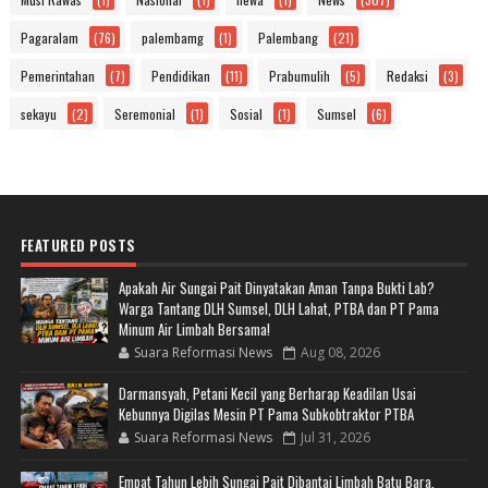
Pagaralam
(76)
palembamg
(1)
Palembang
(21)
Pemerintahan
(7)
Pendidikan
(11)
Prabumulih
(5)
Redaksi
(3)
sekayu
(2)
Seremonial
(1)
Sosial
(1)
Sumsel
(6)
FEATURED POSTS
Apakah Air Sungai Pait Dinyatakan Aman Tanpa Bukti Lab?
Warga Tantang DLH Sumsel, DLH Lahat, PTBA dan PT Pama
Minum Air Limbah Bersama!
Suara Reformasi News
Aug 08, 2026
Darmansyah, Petani Kecil yang Berharap Keadilan Usai
Kebunnya Digilas Mesin PT Pama Subkobtraktor PTBA
Suara Reformasi News
Jul 31, 2026
Empat Tahun Lebih Sungai Pait Dibantai Limbah Batu Bara,