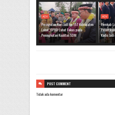
ADV
ADV
Peringatan Hari Jadi ke-157 Kabupaten
Pemkab La
Lahat, DPRD Lahat Fokus pada
Pelantikan
Peningkatan Kualitas SDM
Kadis Jad
POST
COMMENT
Tidak ada komentar