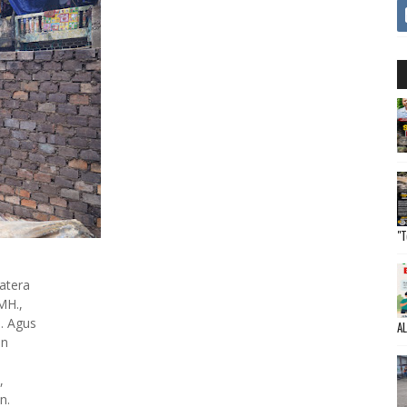
"T
atera
MH.,
. Agus
A
an
a
,
n.