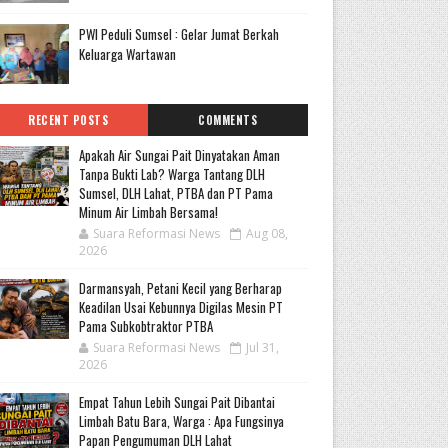
PWI Peduli Sumsel : Gelar Jumat Berkah
Keluarga Wartawan
RECENT POSTS
COMMENTS
Apakah Air Sungai Pait Dinyatakan Aman
Tanpa Bukti Lab? Warga Tantang DLH
Sumsel, DLH Lahat, PTBA dan PT Pama
Minum Air Limbah Bersama!
Suara Reformasi News
Aug 08,
2026
Darmansyah, Petani Kecil yang Berharap
Keadilan Usai Kebunnya Digilas Mesin PT
Pama Subkobtraktor PTBA
Suara Reformasi News
Jul 31,
2026
Empat Tahun Lebih Sungai Pait Dibantai
Limbah Batu Bara, Warga : Apa Fungsinya
Papan Pengumuman DLH Lahat