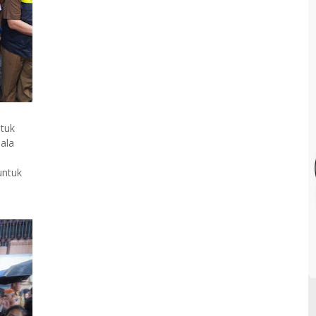
tuk
ala
untuk
e