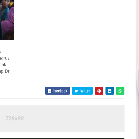
k
harus
dak
p Dr.
Facebook
Twitter