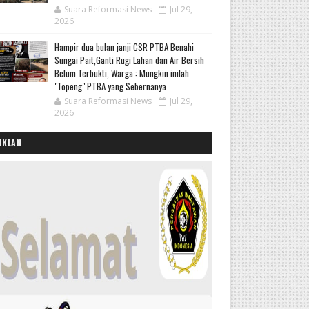
Suara Reformasi News
Jul 29,
2026
Hampir dua bulan janji CSR PTBA Benahi
Sungai Pait,Ganti Rugi Lahan dan Air Bersih
Belum Terbukti, Warga : Mungkin inilah
"Topeng" PTBA yang Sebernanya
Suara Reformasi News
Jul 29,
2026
IKLAN