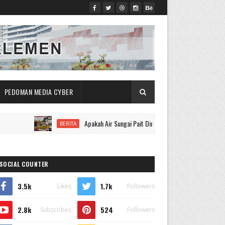
PEDOMAN MEDIA CYBER
Apakah Air Sungai Pait Dinyatakan Aman Tanpa Bukti Lab? Warga
BERITA
SOCIAL COUNTER
3.5k
1.7k
Likes
Followers
2.8k
524
Subscribes
Followers