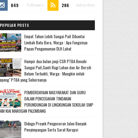
849
286
Followers
Subscribes
POPULAR POSTS
Empat Tahun Lebih Sungai Pait Dibantai
Limbah Batu Bara, Warga : Apa Fungsinya
Papan Pengumuman DLH Lahat
Hampir dua bulan janji CSR PTBA Benahi
Sungai Pait,Ganti Rugi Lahan dan Air Bersih
Belum Terbukti, Warga : Mungkin inilah
openg" PTBA yang Sebernanya
PEMBERDAYAAN MASYARAKAT DAN GURU
DALAM PENCEGAHAN TINDAKAN
PERUNDUNGAN DI LINGKUNGAN SEKOLAH SMP
LAM KIAI MAROGAN PALEMBANG
Diduga Proyek Pengecoran Jalan Banyak
Penyimpangan Serta Sarat Korupsi