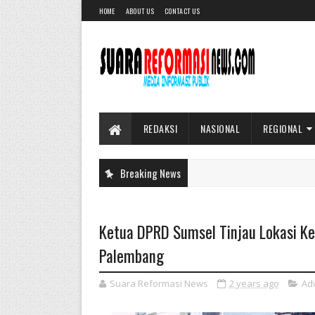
HOME
ABOUT US
CONTACT US
REDAKSI
NASIONAL
REGIONAL
Breaking News
Ketua DPRD Sumsel Tinjau Lokasi Ke
Palembang
Suara Reformasi News
2 years ago
Ad