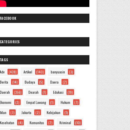
FACEBOOK
CATEGORIES
TAGS
Adv
(439)
Artikel
(140)
banyuasin
(3)
Berita
(14)
Budaya
(5)
Daera
(2)
Daerah
(356)
Dearah
(1)
Edukasi
(19)
Ekonomi
(3)
Empat Lawang
(1)
Hukum
(7)
Iklan
(7)
Jakarta
(2)
Kebijakan
(1)
Kesehatan
(4)
Komunitas
(2)
Kriminal
(10)