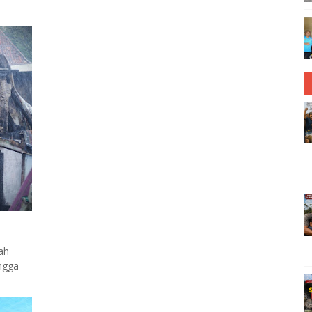
ah
ngga