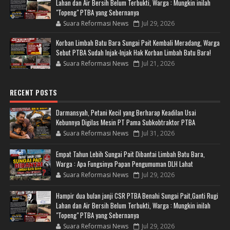
Lahan dan Air Bersih Belum Terbukti, Warga : Mungkin inilah
"Topeng" PTBA yang Sebernanya
Suara Reformasi News
Jul 29, 2026
Korban Limbah Batu Bara Sungai Pait Kembali Meradang, Warga
Sebut PTBA Sudah Injak-Injak Hak Korban Limbah Batu Bara!
Suara Reformasi News
Jul 21, 2026
RECENT POSTS
Darmansyah, Petani Kecil yang Berharap Keadilan Usai
Kebunnya Digilas Mesin PT Pama Subkobtraktor PTBA
Suara Reformasi News
Jul 31, 2026
Empat Tahun Lebih Sungai Pait Dibantai Limbah Batu Bara,
Warga : Apa Fungsinya Papan Pengumuman DLH Lahat
Suara Reformasi News
Jul 29, 2026
Hampir dua bulan janji CSR PTBA Benahi Sungai Pait,Ganti Rugi
Lahan dan Air Bersih Belum Terbukti, Warga : Mungkin inilah
"Topeng" PTBA yang Sebernanya
Suara Reformasi News
Jul 29, 2026