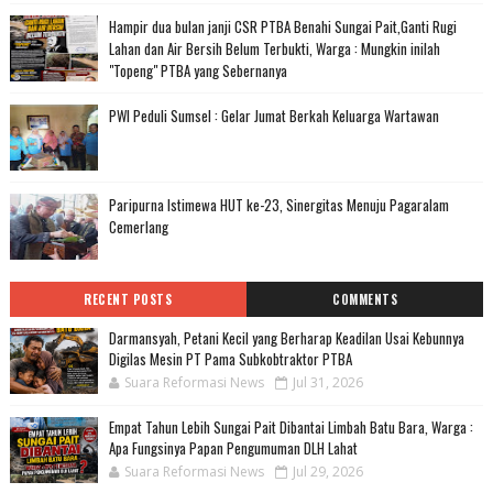
Hampir dua bulan janji CSR PTBA Benahi Sungai Pait,Ganti Rugi
Lahan dan Air Bersih Belum Terbukti, Warga : Mungkin inilah
"Topeng" PTBA yang Sebernanya
PWI Peduli Sumsel : Gelar Jumat Berkah Keluarga Wartawan
Paripurna Istimewa HUT ke-23, Sinergitas Menuju Pagaralam
Cemerlang
RECENT POSTS
COMMENTS
Darmansyah, Petani Kecil yang Berharap Keadilan Usai Kebunnya
Digilas Mesin PT Pama Subkobtraktor PTBA
Suara Reformasi News
Jul 31, 2026
Empat Tahun Lebih Sungai Pait Dibantai Limbah Batu Bara, Warga :
Apa Fungsinya Papan Pengumuman DLH Lahat
Suara Reformasi News
Jul 29, 2026