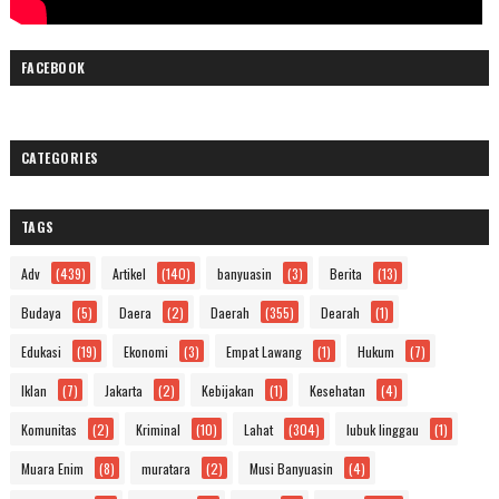
FACEBOOK
CATEGORIES
TAGS
Adv
(439)
Artikel
(140)
banyuasin
(3)
Berita
(13)
Budaya
(5)
Daera
(2)
Daerah
(355)
Dearah
(1)
Edukasi
(19)
Ekonomi
(3)
Empat Lawang
(1)
Hukum
(7)
Iklan
(7)
Jakarta
(2)
Kebijakan
(1)
Kesehatan
(4)
Komunitas
(2)
Kriminal
(10)
Lahat
(304)
lubuk linggau
(1)
Muara Enim
(8)
muratara
(2)
Musi Banyuasin
(4)