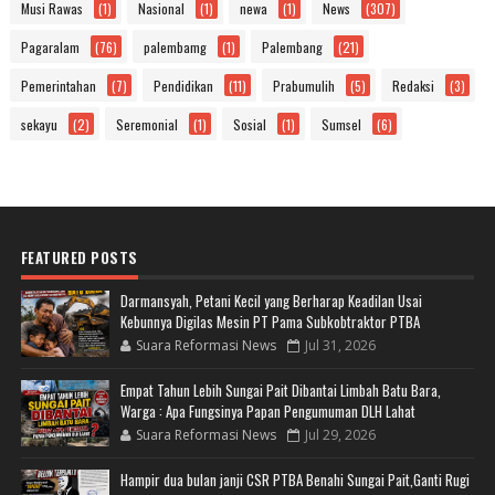
Musi Rawas
(1)
Nasional
(1)
newa
(1)
News
(307)
Pagaralam
(76)
palembamg
(1)
Palembang
(21)
Pemerintahan
(7)
Pendidikan
(11)
Prabumulih
(5)
Redaksi
(3)
sekayu
(2)
Seremonial
(1)
Sosial
(1)
Sumsel
(6)
FEATURED POSTS
Darmansyah, Petani Kecil yang Berharap Keadilan Usai
Kebunnya Digilas Mesin PT Pama Subkobtraktor PTBA
Suara Reformasi News
Jul 31, 2026
Empat Tahun Lebih Sungai Pait Dibantai Limbah Batu Bara,
Warga : Apa Fungsinya Papan Pengumuman DLH Lahat
Suara Reformasi News
Jul 29, 2026
Hampir dua bulan janji CSR PTBA Benahi Sungai Pait,Ganti Rugi