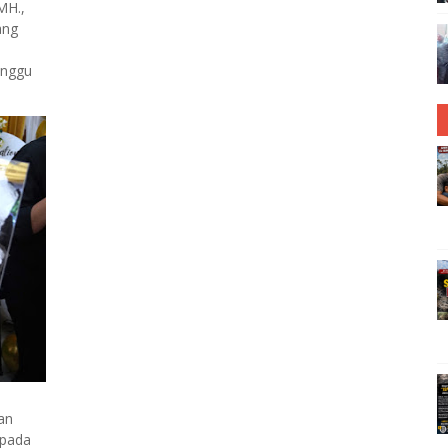
MH.,
ang
.
inggu
an
epada