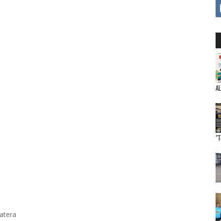
A
"T
atera