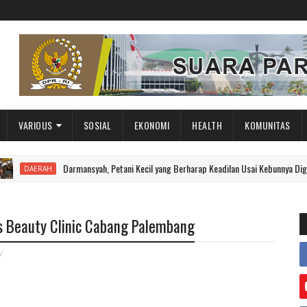
VARIOUS
SOSIAL
EKONOMI
HEALTH
KOMUNITAS
Darmansyah, Petani Kecil yang Berharap Keadilan Usai Kebunnya Digilas Mesin
AH
s Beauty Clinic Cabang Palembang
v