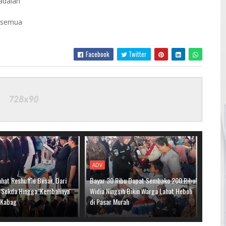
adalah
, semua
Facebook
Twitter
ADV
hat Reshuffle Besar, Dari
Bayar 30 Ribu Dapat Sembako 200 Ribu!
 Sekda Hingga 'Kembalinya'
Widia Ningsih Bikin Warga Lahat Heboh
i Kabag
di Pasar Murah