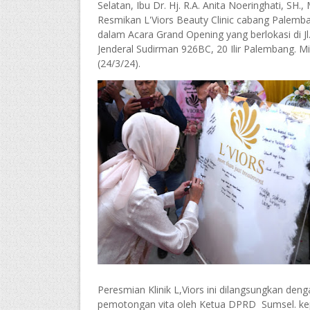
Selatan, Ibu Dr. Hj. R.A. Anita Noeringhati, SH., 
Resmikan L'Viors Beauty Clinic cabang Palemb
dalam Acara Grand Opening yang berlokasi di Jl
Jenderal Sudirman 926BC, 20 Ilir Palembang. M
(24/3/24).
Peresmian Klinik L,Viors ini dilangsungkan deng
pemotongan vita oleh Ketua DPRD Sumsel. k