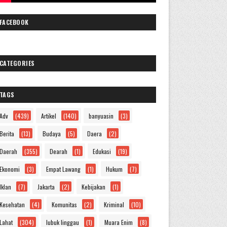
FACEBOOK
CATEGORIES
TAGS
Adv
(439)
Artikel
(140)
banyuasin
(3)
Berita
(13)
Budaya
(5)
Daera
(2)
Daerah
(355)
Dearah
(1)
Edukasi
(19)
Ekonomi
(3)
Empat Lawang
(1)
Hukum
(7)
Iklan
(7)
Jakarta
(2)
Kebijakan
(1)
Kesehatan
(4)
Komunitas
(2)
Kriminal
(10)
Lahat
(304)
lubuk linggau
(1)
Muara Enim
(8)