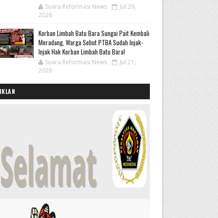
Suara Reformasi News
Jul 29,
2026
Korban Limbah Batu Bara Sungai Pait Kembali
Meradang, Warga Sebut PTBA Sudah Injak-
Injak Hak Korban Limbah Batu Bara!
Suara Reformasi News
Jul 21,
2026
IKLAN