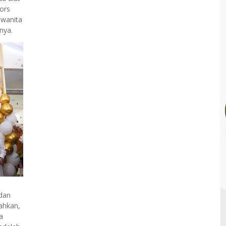
ors
 wanita
nya.
dan
ahkan,
a