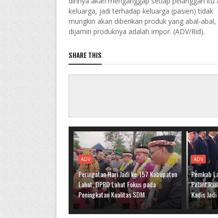
dirinya akan menganggap setiap pelanggan itu 
keluarga, jadi terhadap keluarga (pasien) tidak
mungkin akan diberikan produk yang abal-abal
dijamin produknya adalah impor. (ADV/Rid).
SHARE THIS
ADV
ADV
Peringatan Hari Jadi ke-157 Kabupaten
Pemkab La
Lahat, DPRD Lahat Fokus pada
Pelantikan
Peningkatan Kualitas SDM
Kadis Jad