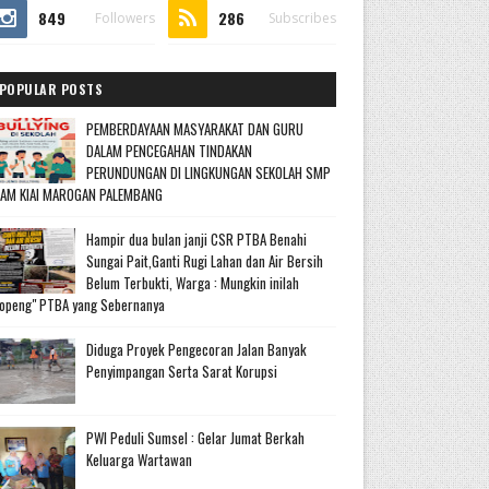
849
286
Followers
Subscribes
POPULAR POSTS
PEMBERDAYAAN MASYARAKAT DAN GURU
DALAM PENCEGAHAN TINDAKAN
PERUNDUNGAN DI LINGKUNGAN SEKOLAH SMP
LAM KIAI MAROGAN PALEMBANG
Hampir dua bulan janji CSR PTBA Benahi
Sungai Pait,Ganti Rugi Lahan dan Air Bersih
Belum Terbukti, Warga : Mungkin inilah
openg" PTBA yang Sebernanya
Diduga Proyek Pengecoran Jalan Banyak
Penyimpangan Serta Sarat Korupsi
PWI Peduli Sumsel : Gelar Jumat Berkah
Keluarga Wartawan