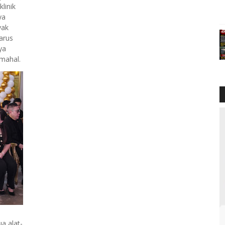
linik
ya
yak
arus
ya
 mahal.
a alat-