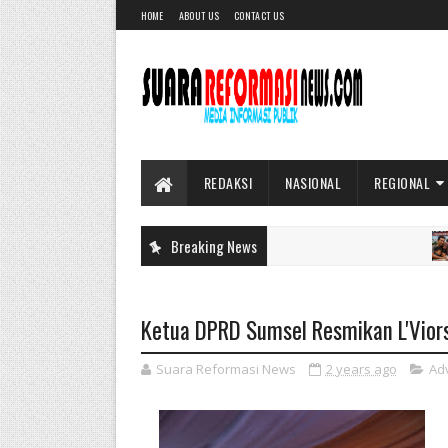
HOME
ABOUT US
CONTACT US
REDAKSI
NASIONAL
REGIONAL
Breaking News
DAER
Ketua DPRD Sumsel Resmikan L'Vior
Suara Reformasi News
2 years ago
Ad