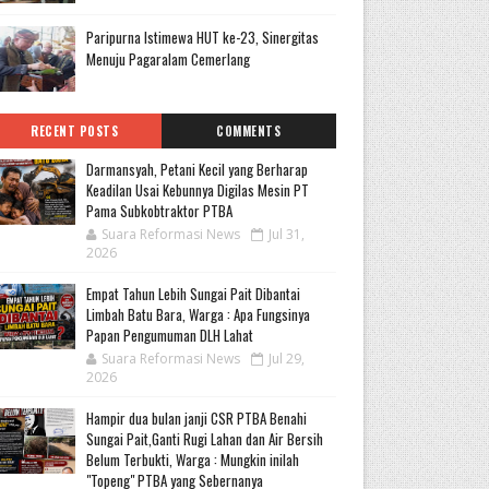
Paripurna Istimewa HUT ke-23, Sinergitas
Menuju Pagaralam Cemerlang
RECENT POSTS
COMMENTS
Darmansyah, Petani Kecil yang Berharap
Keadilan Usai Kebunnya Digilas Mesin PT
Pama Subkobtraktor PTBA
Suara Reformasi News
Jul 31,
2026
Empat Tahun Lebih Sungai Pait Dibantai
Limbah Batu Bara, Warga : Apa Fungsinya
Papan Pengumuman DLH Lahat
Suara Reformasi News
Jul 29,
2026
Hampir dua bulan janji CSR PTBA Benahi
Sungai Pait,Ganti Rugi Lahan dan Air Bersih
Belum Terbukti, Warga : Mungkin inilah
"Topeng" PTBA yang Sebernanya