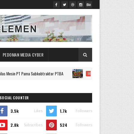
PEDOMAN MEDIA CYBER
 PT Pama Subkobtraktor PTBA
Empat Tahun Lebih Sungai Pait 
BERITA
SOCIAL COUNTER
3.5k
1.7k
Likes
Followers
2.8k
524
Subscribes
Followers