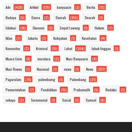
Adv
(439)
Artikel
(139)
banyuasin
(3)
Berita
(13)
Budaya
(5)
Daera
(2)
Daerah
(355)
Dearah
(1)
Edukasi
(18)
Ekonomi
(3)
Empat Lawang
(1)
Hukum
(7)
Iklan
(7)
Jakarta
(2)
Kebijakan
(1)
Kesehatan
(4)
Komunitas
(2)
Kriminal
(10)
Lahat
(304)
lubuk linggau
(1)
Muara Enim
(8)
muratara
(2)
Musi Banyuasin
(4)
Musi Rawas
(1)
Nasional
(1)
newa
(1)
News
(307)
Pagaralam
(76)
palembamg
(1)
Palembang
(21)
Pemerintahan
(7)
Pendidikan
(10)
Prabumulih
(5)
Redaksi
(3)
sekayu
(2)
Seremonial
(1)
Sosial
(1)
Sumsel
(6)