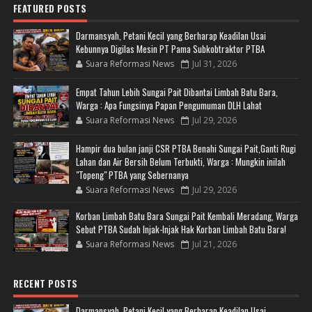
FEATURED POSTS
Darmansyah, Petani Kecil yang Berharap Keadilan Usai
Kebunnya Digilas Mesin PT Pama Subkobtraktor PTBA
Suara Reformasi News
Jul 31, 2026
Empat Tahun Lebih Sungai Pait Dibantai Limbah Batu Bara,
Warga : Apa Fungsinya Papan Pengumuman DLH Lahat
Suara Reformasi News
Jul 29, 2026
Hampir dua bulan janji CSR PTBA Benahi Sungai Pait,Ganti Rugi
Lahan dan Air Bersih Belum Terbukti, Warga : Mungkin inilah
"Topeng" PTBA yang Sebernanya
Suara Reformasi News
Jul 29, 2026
Korban Limbah Batu Bara Sungai Pait Kembali Meradang, Warga
Sebut PTBA Sudah Injak-Injak Hak Korban Limbah Batu Bara!
Suara Reformasi News
Jul 21, 2026
RECENT POSTS
Darmansyah, Petani Kecil yang Berharap Keadilan Usai