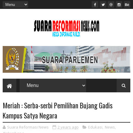
Meriah : Serba-serbi Pemilihan Bujang Gadis
Kampus Satya Negara
Suara Reformasi News
2 years ago
Edukasi
,
News
,