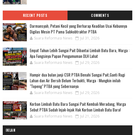
RECENT POSTS
COMMENTS
Darmansyah, Petani Kecil yang Berharap Keadilan Usai Kebunnya
Digilas Mesin PT Pama Subkobtraktor PTBA
Suara Reformasi News
Jul 31, 2026
Empat Tahun Lebih Sungai Pait Dibantai Limbah Batu Bara, Warga :
Apa Fungsinya Papan Pengumuman DLH Lahat
Suara Reformasi News
Jul 29, 2026
Hampir dua bulan janji CSR PTBA Benahi Sungai Pait,Ganti Rugi
Lahan dan Air Bersih Belum Terbukti, Warga : Mungkin inilah
"Topeng" PTBA yang Sebernanya
Suara Reformasi News
Jul 29, 2026
Korban Limbah Batu Bara Sungai Pait Kembali Meradang, Warga
Sebut PTBA Sudah Injak-Injak Hak Korban Limbah Batu Bara!
Suara Reformasi News
Jul 21, 2026
IKLAN