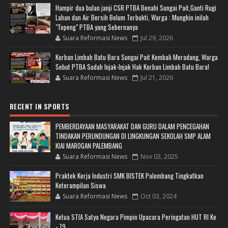
Hampir dua bulan janji CSR PTBA Benahi Sungai Pait,Ganti Rugi
Lahan dan Air Bersih Belum Terbukti, Warga : Mungkin inilah
"Topeng" PTBA yang Sebernanya
Suara Reformasi News
Jul 29, 2026
Korban Limbah Batu Bara Sungai Pait Kembali Meradang, Warga
Sebut PTBA Sudah Injak-Injak Hak Korban Limbah Batu Bara!
Suara Reformasi News
Jul 21, 2026
RECENT IN SPORTS
PEMBERDAYAAN MASYARAKAT DAN GURU DALAM PENCEGAHAN
TINDAKAN PERUNDUNGAN DI LINGKUNGAN SEKOLAH SMP ALAM
KIAI MAROGAN PALEMBANG
Suara Reformasi News
Nov 03, 2025
Praktek Kerja Industri SMK BISTEK Palembang Tingkatkan
Keterampilan Siswa
Suara Reformasi News
Oct 03, 2024
Ketua STIA Satya Negara Pimpin Upacara Peringatan HUT RI Ke
- 79