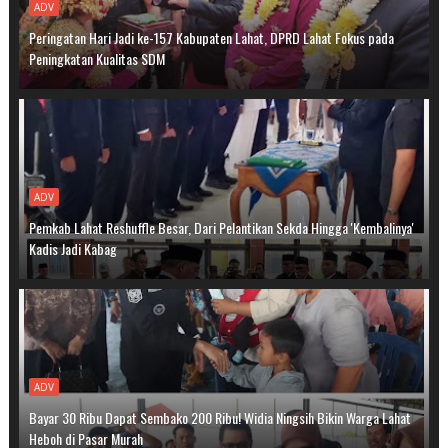
ADV
Peringatan Hari Jadi ke-157 Kabupaten Lahat, DPRD Lahat Fokus pada
Peningkatan Kualitas SDM
ADV
Pemkab Lahat Reshuffle Besar, Dari Pelantikan Sekda Hingga 'Kembalinya'
Kadis Jadi Kabag
ADV
Bayar 30 Ribu Dapat Sembako 200 Ribu! Widia Ningsih Bikin Warga Lahat
Heboh di Pasar Murah