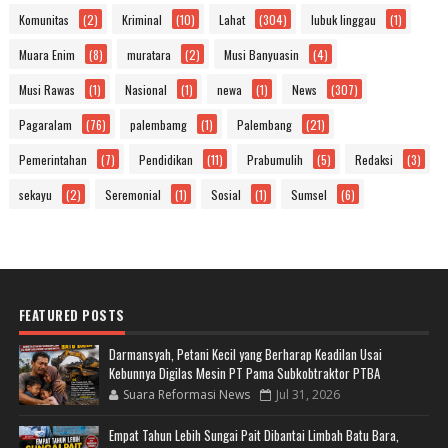
Komunitas
(2)
Kriminal
(10)
Lahat
(304)
lubuk linggau
(1)
Muara Enim
(8)
muratara
(2)
Musi Banyuasin
(4)
Musi Rawas
(1)
Nasional
(1)
newa
(1)
News
(307)
Pagaralam
(76)
palembamg
(1)
Palembang
(21)
Pemerintahan
(7)
Pendidikan
(11)
Prabumulih
(5)
Redaksi
(3)
sekayu
(2)
Seremonial
(1)
Sosial
(1)
Sumsel
(6)
FEATURED POSTS
Darmansyah, Petani Kecil yang Berharap Keadilan Usai
Kebunnya Digilas Mesin PT Pama Subkobtraktor PTBA
Suara Reformasi News
Jul 31, 2026
Empat Tahun Lebih Sungai Pait Dibantai Limbah Batu Bara,