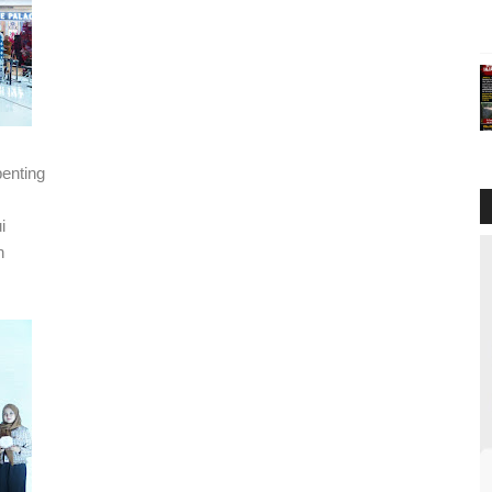
enting
i
n