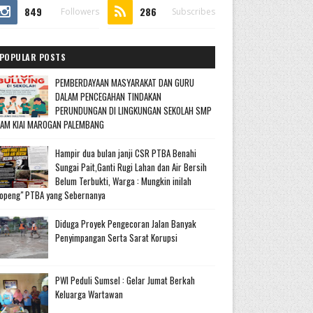
849
286
Followers
Subscribes
POPULAR POSTS
PEMBERDAYAAN MASYARAKAT DAN GURU
DALAM PENCEGAHAN TINDAKAN
PERUNDUNGAN DI LINGKUNGAN SEKOLAH SMP
LAM KIAI MAROGAN PALEMBANG
Hampir dua bulan janji CSR PTBA Benahi
Sungai Pait,Ganti Rugi Lahan dan Air Bersih
Belum Terbukti, Warga : Mungkin inilah
openg" PTBA yang Sebernanya
Diduga Proyek Pengecoran Jalan Banyak
Penyimpangan Serta Sarat Korupsi
PWI Peduli Sumsel : Gelar Jumat Berkah
Keluarga Wartawan