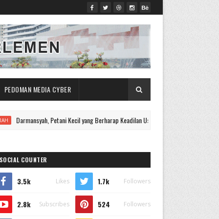
PEDOMAN MEDIA CYBER
nsyah, Petani Kecil yang Berharap Keadilan Usai Kebunnya Digilas Mesin PT Pama S
SOCIAL COUNTER
3.5k
1.7k
Likes
Followers
2.8k
524
Subscribes
Followers