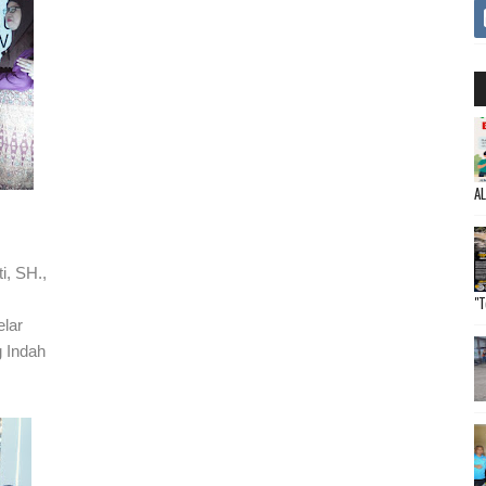
A
i, SH.,
"T
lar
g Indah