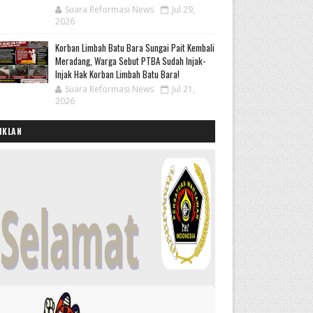
Suara Reformasi News
Jul 29,
2026
Korban Limbah Batu Bara Sungai Pait Kembali
Meradang, Warga Sebut PTBA Sudah Injak-
Injak Hak Korban Limbah Batu Bara!
Suara Reformasi News
Jul 21,
2026
IKLAN