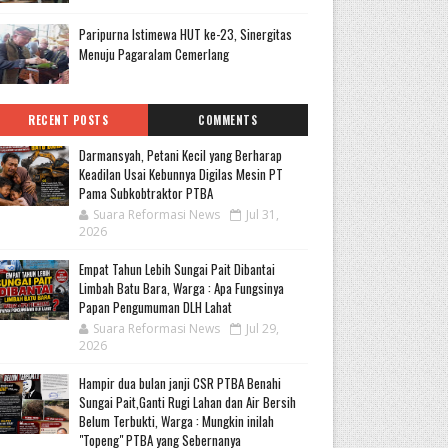
Paripurna Istimewa HUT ke-23, Sinergitas
Menuju Pagaralam Cemerlang
RECENT POSTS
COMMENTS
Darmansyah, Petani Kecil yang Berharap
Keadilan Usai Kebunnya Digilas Mesin PT
Pama Subkobtraktor PTBA
Suara Reformasi News
Jul 31,
2026
Empat Tahun Lebih Sungai Pait Dibantai
Limbah Batu Bara, Warga : Apa Fungsinya
Papan Pengumuman DLH Lahat
Suara Reformasi News
Jul 29,
2026
Hampir dua bulan janji CSR PTBA Benahi
Sungai Pait,Ganti Rugi Lahan dan Air Bersih
Belum Terbukti, Warga : Mungkin inilah
"Topeng" PTBA yang Sebernanya