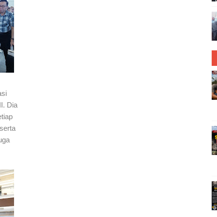
si
. Dia
tiap
serta
uga