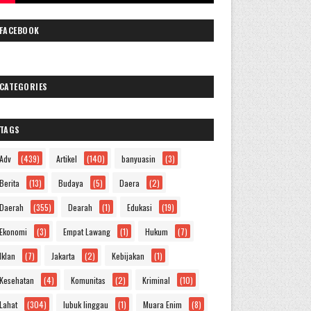
FACEBOOK
CATEGORIES
TAGS
Adv
(439)
Artikel
(140)
banyuasin
(3)
Berita
(13)
Budaya
(5)
Daera
(2)
Daerah
(355)
Dearah
(1)
Edukasi
(19)
Ekonomi
(3)
Empat Lawang
(1)
Hukum
(7)
Iklan
(7)
Jakarta
(2)
Kebijakan
(1)
Kesehatan
(4)
Komunitas
(2)
Kriminal
(10)
Lahat
(304)
lubuk linggau
(1)
Muara Enim
(8)