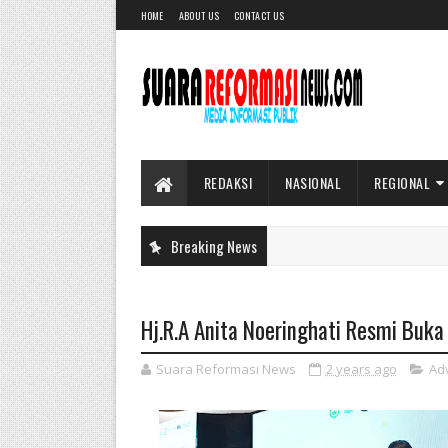
HOME
ABOUT US
CONTACT US
REDAKSI
NASIONAL
REGIONAL
Breaking News
Hj.R.A Anita Noeringhati Resmi Buk
Suara Reformasi News
2 years ago
Ad