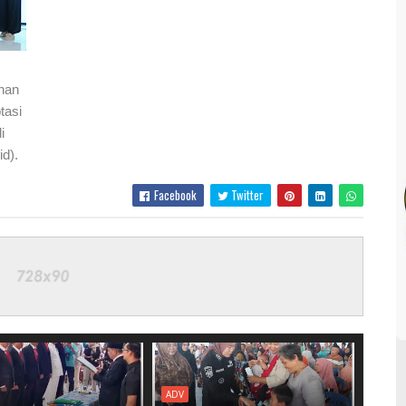
han
tasi
i
d).
Facebook
Twitter
ADV