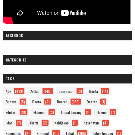
FACEBOOK
CATEGORIES
TAGS
Adv
(439)
Artikel
(140)
banyuasin
(3)
Berita
(14)
Budaya
(5)
Daera
(2)
Daerah
(356)
Dearah
(1)
Edukasi
(19)
Ekonomi
(3)
Empat Lawang
(1)
Hukum
(7)
Iklan
(7)
Jakarta
(2)
Kebijakan
(1)
Kesehatan
(4)
Komunitas
(2)
Kriminal
(10)
Lahat
(305)
lubuk linggau
(1)