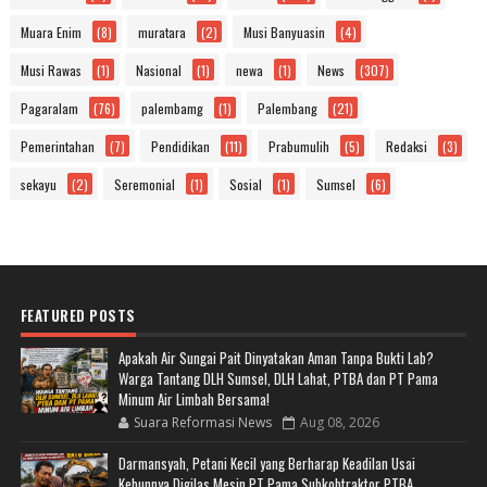
Muara Enim
(8)
muratara
(2)
Musi Banyuasin
(4)
Musi Rawas
(1)
Nasional
(1)
newa
(1)
News
(307)
Pagaralam
(76)
palembamg
(1)
Palembang
(21)
Pemerintahan
(7)
Pendidikan
(11)
Prabumulih
(5)
Redaksi
(3)
sekayu
(2)
Seremonial
(1)
Sosial
(1)
Sumsel
(6)
FEATURED POSTS
Apakah Air Sungai Pait Dinyatakan Aman Tanpa Bukti Lab?
Warga Tantang DLH Sumsel, DLH Lahat, PTBA dan PT Pama
Minum Air Limbah Bersama!
Suara Reformasi News
Aug 08, 2026
Darmansyah, Petani Kecil yang Berharap Keadilan Usai
Kebunnya Digilas Mesin PT Pama Subkobtraktor PTBA