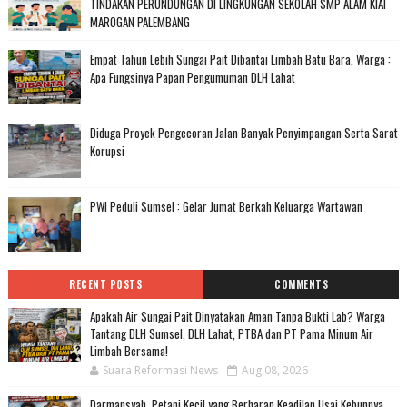
TINDAKAN PERUNDUNGAN DI LINGKUNGAN SEKOLAH SMP ALAM KIAI
MAROGAN PALEMBANG
Empat Tahun Lebih Sungai Pait Dibantai Limbah Batu Bara, Warga :
Apa Fungsinya Papan Pengumuman DLH Lahat
Diduga Proyek Pengecoran Jalan Banyak Penyimpangan Serta Sarat
Korupsi
PWI Peduli Sumsel : Gelar Jumat Berkah Keluarga Wartawan
RECENT POSTS
COMMENTS
Apakah Air Sungai Pait Dinyatakan Aman Tanpa Bukti Lab? Warga
Tantang DLH Sumsel, DLH Lahat, PTBA dan PT Pama Minum Air
Limbah Bersama!
Suara Reformasi News
Aug 08, 2026
Darmansyah, Petani Kecil yang Berharap Keadilan Usai Kebunnya