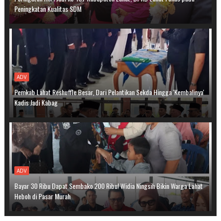
Peningkatan Kualitas SDM
ADV
Pemkab Lahat Reshuffle Besar, Dari Pelantikan Sekda Hingga 'Kembalinya'
Kadis Jadi Kabag
ADV
Bayar 30 Ribu Dapat Sembako 200 Ribu! Widia Ningsih Bikin Warga Lahat
Heboh di Pasar Murah