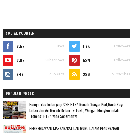
SOCIAL COUNTER
3.5k
1.7k
Likes
Followers
2.8k
524
Subscribes
Followers
849
286
Followers
Subscribes
POPULAR POSTS
Hampir dua bulan janji CSR PTBA Benahi Sungai Pait,Ganti Rugi
Lahan dan Air Bersih Belum Terbukti, Warga : Mungkin inilah
"Topeng" PTBA yang Sebernanya
PEMBERDAYAAN MASYARAKAT DAN GURU DALAM PENCEGAHAN