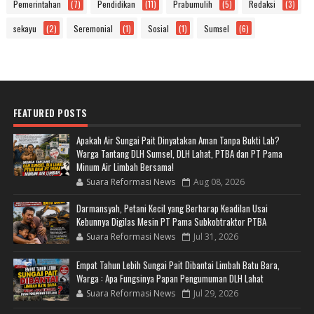
Pemerintahan
(7)
Pendidikan
(11)
Prabumulih
(5)
Redaksi
(3)
sekayu
(2)
Seremonial
(1)
Sosial
(1)
Sumsel
(6)
FEATURED POSTS
Apakah Air Sungai Pait Dinyatakan Aman Tanpa Bukti Lab?
Warga Tantang DLH Sumsel, DLH Lahat, PTBA dan PT Pama
Minum Air Limbah Bersama!
Suara Reformasi News
Aug 08, 2026
Darmansyah, Petani Kecil yang Berharap Keadilan Usai
Kebunnya Digilas Mesin PT Pama Subkobtraktor PTBA
Suara Reformasi News
Jul 31, 2026
Empat Tahun Lebih Sungai Pait Dibantai Limbah Batu Bara,
Warga : Apa Fungsinya Papan Pengumuman DLH Lahat
Suara Reformasi News
Jul 29, 2026