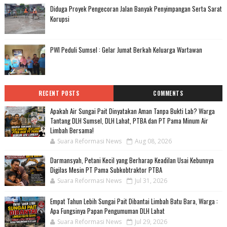
Diduga Proyek Pengecoran Jalan Banyak Penyimpangan Serta Sarat
Korupsi
PWI Peduli Sumsel : Gelar Jumat Berkah Keluarga Wartawan
RECENT POSTS
COMMENTS
Apakah Air Sungai Pait Dinyatakan Aman Tanpa Bukti Lab? Warga
Tantang DLH Sumsel, DLH Lahat, PTBA dan PT Pama Minum Air
Limbah Bersama!
Suara Reformasi News
Aug 08, 2026
Darmansyah, Petani Kecil yang Berharap Keadilan Usai Kebunnya
Digilas Mesin PT Pama Subkobtraktor PTBA
Suara Reformasi News
Jul 31, 2026
Empat Tahun Lebih Sungai Pait Dibantai Limbah Batu Bara, Warga :
Apa Fungsinya Papan Pengumuman DLH Lahat
Suara Reformasi News
Jul 29, 2026