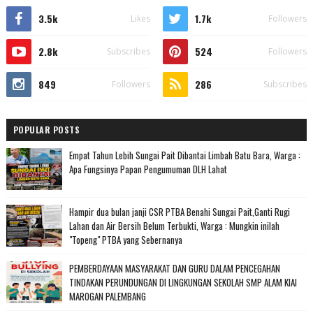
3.5k
1.7k
Likes
Followers
2.8k
524
Subscribes
Followers
849
286
Followers
Subscribes
POPULAR POSTS
Empat Tahun Lebih Sungai Pait Dibantai Limbah Batu Bara, Warga :
Apa Fungsinya Papan Pengumuman DLH Lahat
Hampir dua bulan janji CSR PTBA Benahi Sungai Pait,Ganti Rugi
Lahan dan Air Bersih Belum Terbukti, Warga : Mungkin inilah
"Topeng" PTBA yang Sebernanya
PEMBERDAYAAN MASYARAKAT DAN GURU DALAM PENCEGAHAN
TINDAKAN PERUNDUNGAN DI LINGKUNGAN SEKOLAH SMP ALAM KIAI
MAROGAN PALEMBANG