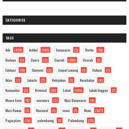
CATEGORIES
TAGS
Adv
(439)
Artikel
(140)
banyuasin
(3)
Berita
(14)
Budaya
(5)
Daera
(2)
Daerah
(356)
Dearah
(1)
Edukasi
(19)
Ekonomi
(3)
Empat Lawang
(1)
Hukum
(7)
Iklan
(7)
Jakarta
(2)
Kebijakan
(1)
Kesehatan
(4)
Komunitas
(2)
Kriminal
(10)
Lahat
(305)
lubuk linggau
(1)
Muara Enim
(8)
muratara
(2)
Musi Banyuasin
(4)
Musi Rawas
(1)
Nasional
(1)
newa
(1)
News
(307)
Pagaralam
(76)
palembamg
(1)
Palembang
(21)