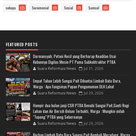
sekayu
(2)
Seremonial
(1)
Sosial
(1)
Sumsel
(6)
FEATURED POSTS
Darmansyah, Petani Kecil yang Berharap Keadilan Usai
Kebunnya Digilas Mesin PT Pama Subkobtraktor PTBA
Suara Reformasi News
Jul 31, 2026
Empat Tahun Lebih Sungai Pait Dibantai Limbah Batu Bara,
Warga : Apa Fungsinya Papan Pengumuman DLH Lahat
Suara Reformasi News
Jul 29, 2026
Hampir dua bulan janji CSR PTBA Benahi Sungai Pait,Ganti Rugi
Lahan dan Air Bersih Belum Terbukti, Warga : Mungkin inilah
"Topeng" PTBA yang Sebernanya
Suara Reformasi News
Jul 29, 2026
Korban Limbah Batu Bara Sungai Pait Kembali Meradang, Warga