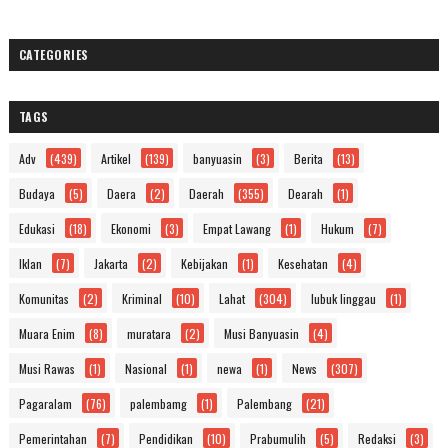
CATEGORIES
TAGS
Adv
(439)
Artikel
(139)
banyuasin
(3)
Berita
(13)
Budaya
(5)
Daera
(2)
Daerah
(355)
Dearah
(1)
Edukasi
(18)
Ekonomi
(3)
Empat Lawang
(1)
Hukum
(7)
Iklan
(7)
Jakarta
(2)
Kebijakan
(1)
Kesehatan
(4)
Komunitas
(2)
Kriminal
(10)
Lahat
(304)
lubuk linggau
(1)
Muara Enim
(8)
muratara
(2)
Musi Banyuasin
(4)
Musi Rawas
(1)
Nasional
(1)
newa
(1)
News
(307)
Pagaralam
(76)
palembamg
(1)
Palembang
(21)
Pemerintahan
(7)
Pendidikan
(10)
Prabumulih
(5)
Redaksi
(3)