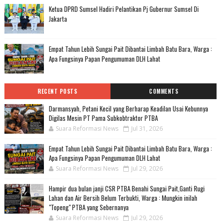
Ketua DPRD Sumsel Hadiri Pelantikan Pj Gubernur Sumsel Di
Jakarta
Empat Tahun Lebih Sungai Pait Dibantai Limbah Batu Bara, Warga :
Apa Fungsinya Papan Pengumuman DLH Lahat
RECENT POSTS
COMMENTS
Darmansyah, Petani Kecil yang Berharap Keadilan Usai Kebunnya
Digilas Mesin PT Pama Subkobtraktor PTBA
Suara Reformasi News
Jul 31, 2026
Empat Tahun Lebih Sungai Pait Dibantai Limbah Batu Bara, Warga :
Apa Fungsinya Papan Pengumuman DLH Lahat
Suara Reformasi News
Jul 29, 2026
Hampir dua bulan janji CSR PTBA Benahi Sungai Pait,Ganti Rugi
Lahan dan Air Bersih Belum Terbukti, Warga : Mungkin inilah
"Topeng" PTBA yang Sebernanya
Suara Reformasi News
Jul 29, 2026