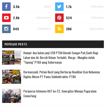
3.5k
1.7k
Likes
Followers
2.8k
524
Subscribes
Followers
849
286
Followers
Subscribes
POPULAR POSTS
Hampir dua bulan janji CSR PTBA Benahi Sungai Pait,Ganti Rugi
Lahan dan Air Bersih Belum Terbukti, Warga : Mungkin inilah
"Topeng" PTBA yang Sebernanya
Darmansyah, Petani Kecil yang Berharap Keadilan Usai Kebunnya
Digilas Mesin PT Pama Subkobtraktor PTBA
Paripurna Istimewa HUT ke-23, Sinergitas Menuju Pagaralam
Cemerlang