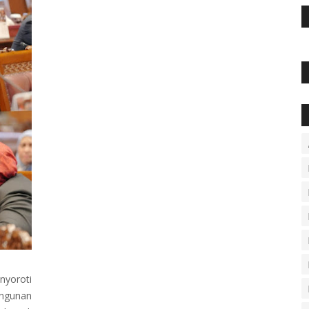
yoroti
ngunan