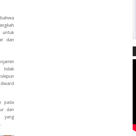
n bahwa
angkah
 untuk
ar dan
njamin
 tidak
skipun
Edward
n pada
kur dan
m yang
.