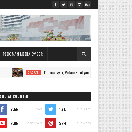
PEDOMAN MEDIA CYBER
Darmansyah, Petani Kecil yang Berharap Keadilan Usai Kebunnya Di
DAERAH
SOCIAL COUNTER
3.5k
1.7k
Likes
Followers
2.8k
524
Subscribes
Followers