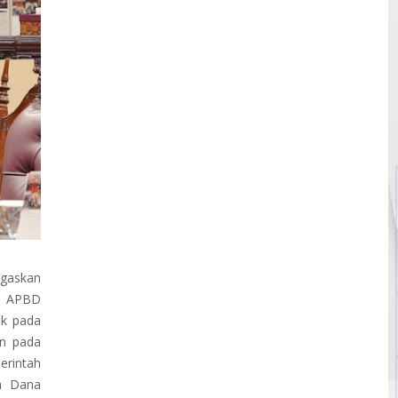
gaskan
n APBD
ak pada
an pada
erintah
n Dana