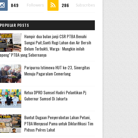
849
286
Followers
Subscribes
POPULAR POSTS
Hampir dua bulan janji CSR PTBA Benahi
Sungai Pait,Ganti Rugi Lahan dan Air Bersih
Belum Terbukti, Warga : Mungkin inilah
openg" PTBA yang Sebernanya
Paripurna Istimewa HUT ke-23, Sinergitas
Menuju Pagaralam Cemerlang
Ketua DPRD Sumsel Hadiri Pelantikan Pj
Gubernur Sumsel Di Jakarta
Buntut Dugaan Penyerobotan Lahan Petani,
PTBA Menyusul Pama untuk Diklarifikasi Tim
Pidsus Polres Lahat