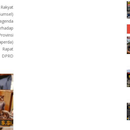
Rakyat
Sumsel)
agenda
hadap
ovinsi
aperda)
. Rapat
a DPRD