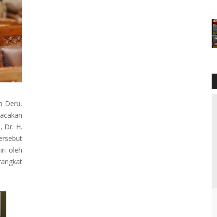
n Deru,
bacakan
 Dr. H.
rsebut
ri oleh
rangkat