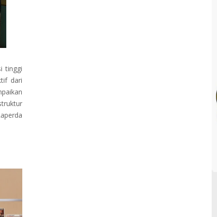
 tinggi
if dari
paikan
ruktur
Raperda