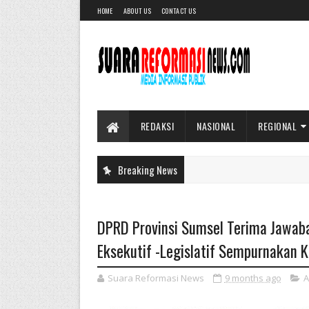
HOME
ABOUT US
CONTACT US
REDAKSI
NASIONAL
REGIONAL
Breaking News
DPRD Provinsi Sumsel Terima Jawab
Eksekutif -Legislatif Sempurnakan K
Suara Reformasi News
9 months ago
A