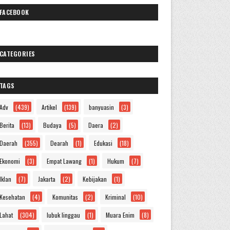
FACEBOOK
CATEGORIES
TAGS
Adv
(439)
Artikel
(139)
banyuasin
(3)
Berita
(13)
Budaya
(5)
Daera
(2)
Daerah
(355)
Dearah
(1)
Edukasi
(18)
Ekonomi
(3)
Empat Lawang
(1)
Hukum
(7)
Iklan
(7)
Jakarta
(2)
Kebijakan
(1)
Kesehatan
(4)
Komunitas
(2)
Kriminal
(10)
Lahat
(304)
lubuk linggau
(1)
Muara Enim
(8)