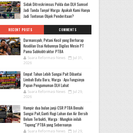
Sidak Ditreskrimsus Polda dan DLH Sumsel
Jadi Tanda Tanya! Warga: Apakah Kami Hanya
Jadi Tontonan Objek Penderitaan?
RECENT POSTS
COMMENTS
Darmansyah, Petani Kecil yang Berharap
Keadilan Usai Kebunnya Digilas Mesin PT
Pama Subkobtraktor PTBA
Suara Reformasi News
Jul 31,
2026
Empat Tahun Lebih Sungai Pait Dibantai
Limbah Batu Bara, Warga : Apa Fungsinya
Papan Pengumuman DLH Lahat
Suara Reformasi News
Jul 29,
2026
Hampir dua bulan janji CSR PTBA Benahi
Sungai Pait,Ganti Rugi Lahan dan Air Bersih
Belum Terbukti, Warga : Mungkin inilah
"Topeng" PTBA yang Sebernanya
Suara Reformasi News
Jul 29,