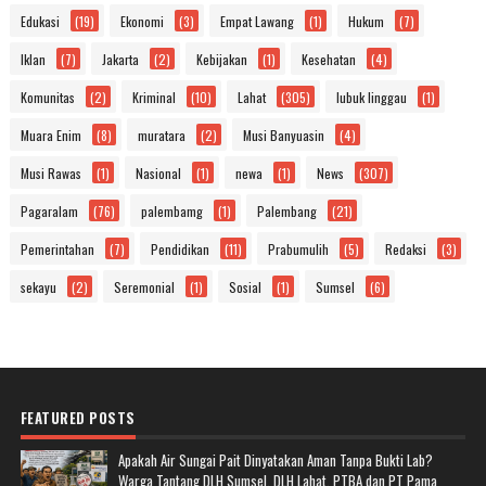
Edukasi
(19)
Ekonomi
(3)
Empat Lawang
(1)
Hukum
(7)
Iklan
(7)
Jakarta
(2)
Kebijakan
(1)
Kesehatan
(4)
Komunitas
(2)
Kriminal
(10)
Lahat
(305)
lubuk linggau
(1)
Muara Enim
(8)
muratara
(2)
Musi Banyuasin
(4)
Musi Rawas
(1)
Nasional
(1)
newa
(1)
News
(307)
Pagaralam
(76)
palembamg
(1)
Palembang
(21)
Pemerintahan
(7)
Pendidikan
(11)
Prabumulih
(5)
Redaksi
(3)
sekayu
(2)
Seremonial
(1)
Sosial
(1)
Sumsel
(6)
FEATURED POSTS
Apakah Air Sungai Pait Dinyatakan Aman Tanpa Bukti Lab?
Warga Tantang DLH Sumsel, DLH Lahat, PTBA dan PT Pama