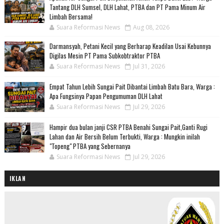
Tantang DLH Sumsel, DLH Lahat, PTBA dan PT Pama Minum Air
Limbah Bersama!
Suara Reformasi News
Aug 08, 2026
Darmansyah, Petani Kecil yang Berharap Keadilan Usai Kebunnya
Digilas Mesin PT Pama Subkobtraktor PTBA
Suara Reformasi News
Jul 31, 2026
Empat Tahun Lebih Sungai Pait Dibantai Limbah Batu Bara, Warga :
Apa Fungsinya Papan Pengumuman DLH Lahat
Suara Reformasi News
Jul 29, 2026
Hampir dua bulan janji CSR PTBA Benahi Sungai Pait,Ganti Rugi
Lahan dan Air Bersih Belum Terbukti, Warga : Mungkin inilah
"Topeng" PTBA yang Sebernanya
Suara Reformasi News
Jul 29, 2026
IKLAN