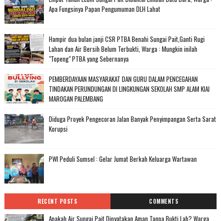
Apa Fungsinya Papan Pengumuman DLH Lahat
Hampir dua bulan janji CSR PTBA Benahi Sungai Pait,Ganti Rugi
Lahan dan Air Bersih Belum Terbukti, Warga : Mungkin inilah
"Topeng" PTBA yang Sebernanya
PEMBERDAYAAN MASYARAKAT DAN GURU DALAM PENCEGAHAN
TINDAKAN PERUNDUNGAN DI LINGKUNGAN SEKOLAH SMP ALAM KIAI
MAROGAN PALEMBANG
Diduga Proyek Pengecoran Jalan Banyak Penyimpangan Serta Sarat
Korupsi
PWI Peduli Sumsel : Gelar Jumat Berkah Keluarga Wartawan
RECENT POSTS
COMMENTS
Apakah Air Sungai Pait Dinyatakan Aman Tanpa Bukti Lab? Warga