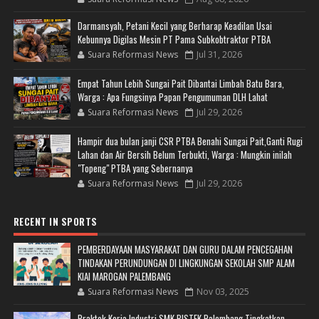
Darmansyah, Petani Kecil yang Berharap Keadilan Usai
Kebunnya Digilas Mesin PT Pama Subkobtraktor PTBA
Suara Reformasi News
Jul 31, 2026
Empat Tahun Lebih Sungai Pait Dibantai Limbah Batu Bara,
Warga : Apa Fungsinya Papan Pengumuman DLH Lahat
Suara Reformasi News
Jul 29, 2026
Hampir dua bulan janji CSR PTBA Benahi Sungai Pait,Ganti Rugi
Lahan dan Air Bersih Belum Terbukti, Warga : Mungkin inilah
"Topeng" PTBA yang Sebernanya
Suara Reformasi News
Jul 29, 2026
RECENT IN SPORTS
PEMBERDAYAAN MASYARAKAT DAN GURU DALAM PENCEGAHAN
TINDAKAN PERUNDUNGAN DI LINGKUNGAN SEKOLAH SMP ALAM
KIAI MAROGAN PALEMBANG
Suara Reformasi News
Nov 03, 2025
Praktek Kerja Industri SMK BISTEK Palembang Tingkatkan