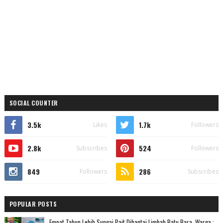
SOCIAL COUNTER
3.5k
1.7k
Likes
Followers
2.8k
524
Subscribes
Followers
849
286
Followers
Subscribes
POPULAR POSTS
Empat Tahun Lebih Sungai Pait Dibantai Limbah Batu Bara, Warga :