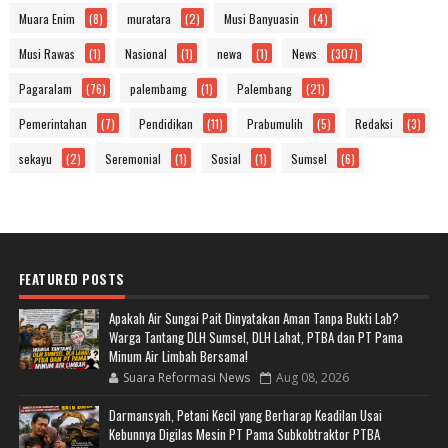
Muara Enim
(8)
muratara
(2)
Musi Banyuasin
(4)
Musi Rawas
(1)
Nasional
(1)
newa
(1)
News
(307)
Pagaralam
(76)
palembamg
(1)
Palembang
(21)
Pemerintahan
(7)
Pendidikan
(11)
Prabumulih
(5)
Redaksi
(3)
sekayu
(2)
Seremonial
(1)
Sosial
(1)
Sumsel
(6)
FEATURED POSTS
Apakah Air Sungai Pait Dinyatakan Aman Tanpa Bukti Lab?
Warga Tantang DLH Sumsel, DLH Lahat, PTBA dan PT Pama
Minum Air Limbah Bersama!
Suara Reformasi News
Aug 08, 2026
Darmansyah, Petani Kecil yang Berharap Keadilan Usai
Kebunnya Digilas Mesin PT Pama Subkobtraktor PTBA