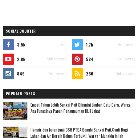
SOCIAL COUNTER
3.5k
1.7k
Likes
Followers
2.8k
524
Subscribes
Followers
849
286
Followers
Subscribes
POPULAR POSTS
Empat Tahun Lebih Sungai Pait Dibantai Limbah Batu Bara, Warga :
Apa Fungsinya Papan Pengumuman DLH Lahat
Hampir dua bulan janji CSR PTBA Benahi Sungai Pait,Ganti Rugi
Lahan dan Air Bersih Belum Terbukti, Warga : Mungkin inilah