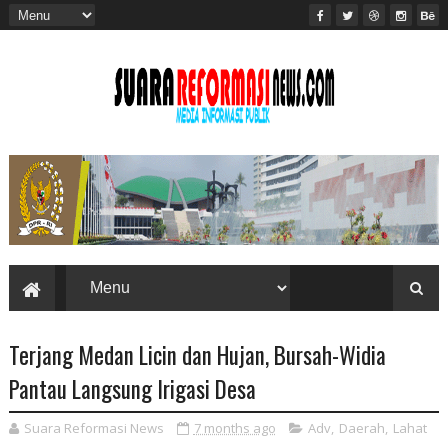
Terjang Medan Licin dan Hujan, Bursah-Widia
Pantau Langsung Irigasi Desa
Suara Reformasi News
7 months ago
Adv
,
Daerah
,
Lahat