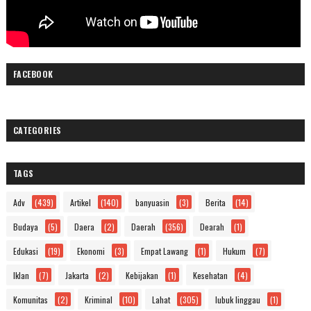
FACEBOOK
CATEGORIES
TAGS
Adv
(439)
Artikel
(140)
banyuasin
(3)
Berita
(14)
Budaya
(5)
Daera
(2)
Daerah
(356)
Dearah
(1)
Edukasi
(19)
Ekonomi
(3)
Empat Lawang
(1)
Hukum
(7)
Iklan
(7)
Jakarta
(2)
Kebijakan
(1)
Kesehatan
(4)
Komunitas
(2)
Kriminal
(10)
Lahat
(305)
lubuk linggau
(1)