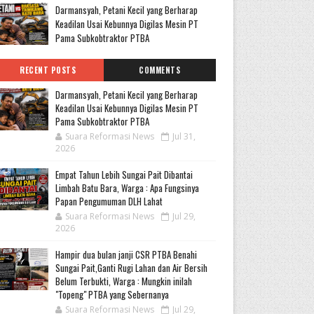
Darmansyah, Petani Kecil yang Berharap
Keadilan Usai Kebunnya Digilas Mesin PT
Pama Subkobtraktor PTBA
RECENT POSTS
COMMENTS
Darmansyah, Petani Kecil yang Berharap
Keadilan Usai Kebunnya Digilas Mesin PT
Pama Subkobtraktor PTBA
Suara Reformasi News
Jul 31,
2026
Empat Tahun Lebih Sungai Pait Dibantai
Limbah Batu Bara, Warga : Apa Fungsinya
Papan Pengumuman DLH Lahat
Suara Reformasi News
Jul 29,
2026
Hampir dua bulan janji CSR PTBA Benahi
Sungai Pait,Ganti Rugi Lahan dan Air Bersih
Belum Terbukti, Warga : Mungkin inilah
"Topeng" PTBA yang Sebernanya
Suara Reformasi News
Jul 29,