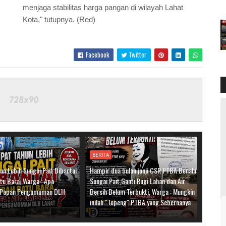
menjaga stabilitas harga pangan di wilayah Lahat
Kota," tutupnya. (Red)
Facebook
Twitter
BERITA
n Lebih Sungai Pait Dibantai
Hampir dua bulan janji CSR PTBA Benahi
tu Bara, Warga : Apa
Sungai Pait,Ganti Rugi Lahan dan Air
a Papan Pengumuman DLH
Bersih Belum Terbukti, Warga : Mungkin
inilah "Topeng" PTBA yang Sebernanya