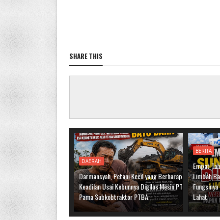
SHARE THIS
BERITA
DAERAH
Empat Tahu
Darmansyah, Petani Kecil yang Berharap
Limbah Ba
Keadilan Usai Kebunnya Digilas Mesin PT
Fungsiny
Pama Subkobtraktor PTBA
Lahat