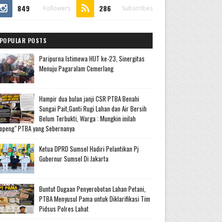
849
286
Followers
Subscribes
POPULAR POSTS
Paripurna Istimewa HUT ke-23, Sinergitas
Menuju Pagaralam Cemerlang
Hampir dua bulan janji CSR PTBA Benahi
Sungai Pait,Ganti Rugi Lahan dan Air Bersih
Belum Terbukti, Warga : Mungkin inilah
openg" PTBA yang Sebernanya
Ketua DPRD Sumsel Hadiri Pelantikan Pj
Gubernur Sumsel Di Jakarta
Buntut Dugaan Penyerobotan Lahan Petani,
PTBA Menyusul Pama untuk Diklarifikasi Tim
Pidsus Polres Lahat