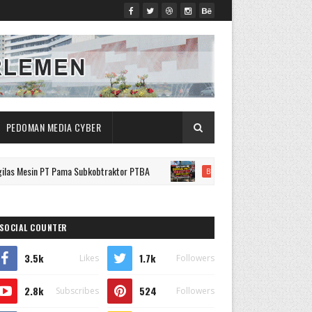
PEDOMAN MEDIA CYBER
in PT Pama Subkobtraktor PTBA
Empat Tahun Lebih Sungai Pai
BERITA
SOCIAL COUNTER
3.5k
1.7k
Likes
Followers
2.8k
524
Subscribes
Followers