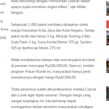
telah bersinergi dengan Pemerintah Daerah dalam
sih,
upaya nyata menekan angka inflasi," ujar Widia
sar
Ningsih.
ng
​​Sebanyak 1.000 paket sembako disiapkan untuk
 Kota
warga Kelurahan Kota Jaya dan Kota Negara. Setiap
paket terdiri dari ​beras 5 kg, Minyak Goreng 2 liter, ​
026)
Gula Pasir 2 kg, ​Susu Kental Manis 370 gr, ​Sarden
425 gr dan​Kecap Manis 275 ml
​Widia menjelaskan bahwa nilai normal paket tersebut
di pasaran mencapai Rp200.000,00. Namun, melalui
program Pasar Murah ini, masyarakat hanya perlu
menebusnya dengan harga Rp30.000,00.
​"Data penerima sudah dikoordinasikan melalui Camat
dan Lurah agar tepat sasaran. Dengan harga yang
sangat terjangkau ini, kita berharap dapat
meringankan beban ekonomi masyarakat sekaligus