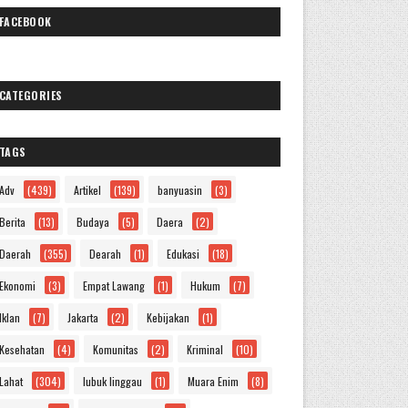
FACEBOOK
CATEGORIES
TAGS
Adv
(439)
Artikel
(139)
banyuasin
(3)
Berita
(13)
Budaya
(5)
Daera
(2)
Daerah
(355)
Dearah
(1)
Edukasi
(18)
Ekonomi
(3)
Empat Lawang
(1)
Hukum
(7)
Iklan
(7)
Jakarta
(2)
Kebijakan
(1)
Kesehatan
(4)
Komunitas
(2)
Kriminal
(10)
Lahat
(304)
lubuk linggau
(1)
Muara Enim
(8)