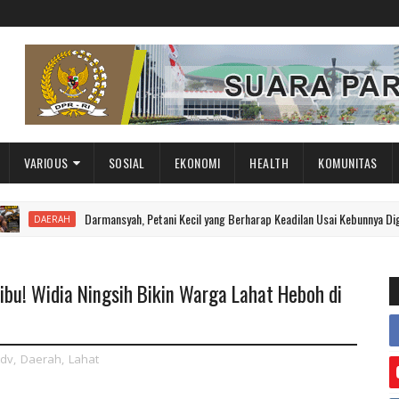
VARIOUS
SOSIAL
EKONOMI
HEALTH
KOMUNITAS
Darmansyah, Petani Kecil yang Berharap Keadilan Usai Kebunnya Digilas Mes
ERAH
bu! Widia Ningsih Bikin Warga Lahat Heboh di
dv
,
Daerah
,
Lahat