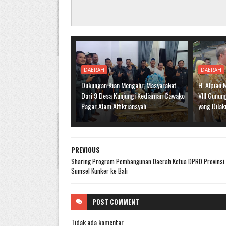
DAERAH
DAERAH
Dukungan Kian Mengalir, Masyarakat
H. Alpian 
Dari 9 Desa Kunjungi Kediaman Cawako
VIII Gunun
Pagar Alam Alfikriansyah
yang Dila
PREVIOUS
Sharing Program Pembangunan Daerah Ketua DPRD Provinsi
Sumsel Kunker ke Bali
POST
COMMENT
Tidak ada komentar