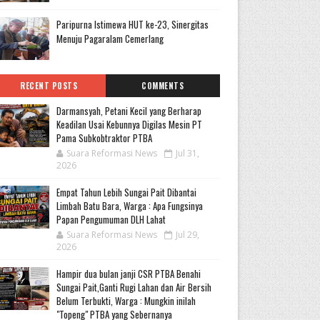
Paripurna Istimewa HUT ke-23, Sinergitas
Menuju Pagaralam Cemerlang
RECENT POSTS
COMMENTS
Darmansyah, Petani Kecil yang Berharap
Keadilan Usai Kebunnya Digilas Mesin PT
Pama Subkobtraktor PTBA
Suara Reformasi News
Jul 31,
2026
Empat Tahun Lebih Sungai Pait Dibantai
Limbah Batu Bara, Warga : Apa Fungsinya
Papan Pengumuman DLH Lahat
Suara Reformasi News
Jul 29,
2026
Hampir dua bulan janji CSR PTBA Benahi
Sungai Pait,Ganti Rugi Lahan dan Air Bersih
Belum Terbukti, Warga : Mungkin inilah
"Topeng" PTBA yang Sebernanya