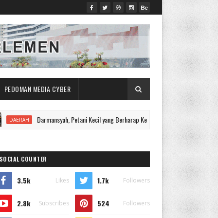
PEDOMAN MEDIA CYBER
Darmansyah, Petani Kecil yang Berharap Keadilan Usai Kebunnya Digilas Mesin P
H
SOCIAL COUNTER
3.5k
1.7k
Likes
Followers
2.8k
524
Subscribes
Followers