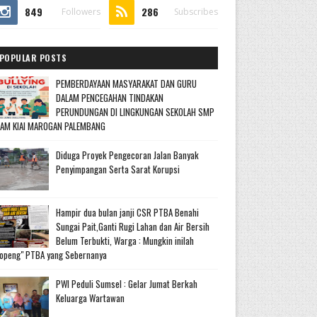
849
286
Followers
Subscribes
POPULAR POSTS
PEMBERDAYAAN MASYARAKAT DAN GURU
DALAM PENCEGAHAN TINDAKAN
PERUNDUNGAN DI LINGKUNGAN SEKOLAH SMP
LAM KIAI MAROGAN PALEMBANG
Diduga Proyek Pengecoran Jalan Banyak
Penyimpangan Serta Sarat Korupsi
Hampir dua bulan janji CSR PTBA Benahi
Sungai Pait,Ganti Rugi Lahan dan Air Bersih
Belum Terbukti, Warga : Mungkin inilah
openg" PTBA yang Sebernanya
PWI Peduli Sumsel : Gelar Jumat Berkah
Keluarga Wartawan