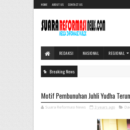
HOME
ABOUT US
CONTACT US
REDAKSI
NASIONAL
REGIONAL
Breaking News
Motif Pembunuhan Juhli Yudha Teru
Suara Reformasi News
3 years ago
Da