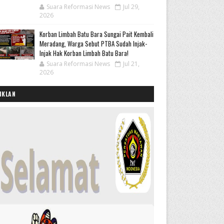
Suara Reformasi News
Jul 29,
2026
Korban Limbah Batu Bara Sungai Pait Kembali
Meradang, Warga Sebut PTBA Sudah Injak-
Injak Hak Korban Limbah Batu Bara!
Suara Reformasi News
Jul 21,
2026
IKLAN