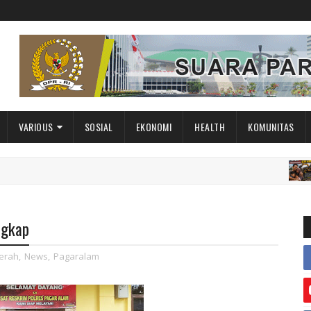
VARIOUS
SOSIAL
EKONOMI
HEALTH
KOMUNITAS
DAERA
ngkap
erah
,
News
,
Pagaralam