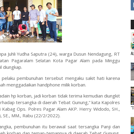
A
pa Juhli Yudha Saputra (24), warga Dusun Nendagung, RT
atan Pagaralam Selatan Kota Pagar Alam pada Minggu
l diungkap.
3), pelaku pembunuhan tersebut mengaku sakit hati karena
nah menggadaikan handphone milik korban.
dain hp korban, jadi korban tidak terima kemudian diungkit
terhadap tersangka di daerah Tebat Gunung,” kata Kapolres
"T
ui Kabag Ops. Polres Pagar Alam AKP. Herry Widodo, SH.,
, SE., MM., Rabu (22/2/2022).
angka, pembunuhan itu berawal saat tersangka Panji dan
 oleh korban dan teman-temannya di daerah Tebat Gunung,