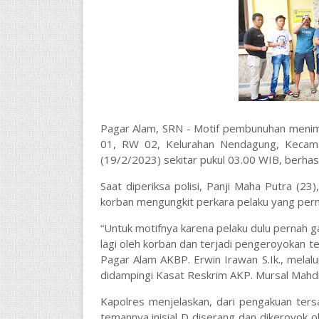
Pagar Alam, SRN - Motif pembunuhan menim
01, RW 02, Kelurahan Nendagung, Kecam
(19/2/2023) sekitar pukul 03.00 WIB, berhasi
Saat diperiksa polisi, Panji Maha Putra (2
korban mengungkit perkara pelaku yang per
“Untuk motifnya karena pelaku dulu pernah ga
lagi oleh korban dan terjadi pengeroyokan 
Pagar Alam AKBP. Erwin Irawan S.Ik., melal
didampingi Kasat Reskrim AKP. Mursal Mahdi
Kapolres menjelaskan, dari pengakuan ters
temannya inisial D diserang dan dikeroyok