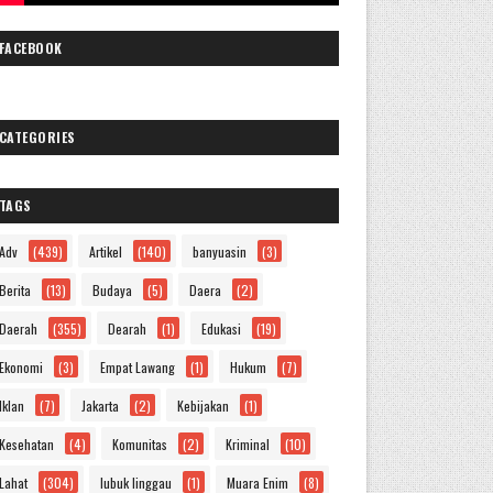
FACEBOOK
CATEGORIES
TAGS
Adv
(439)
Artikel
(140)
banyuasin
(3)
Berita
(13)
Budaya
(5)
Daera
(2)
Daerah
(355)
Dearah
(1)
Edukasi
(19)
Ekonomi
(3)
Empat Lawang
(1)
Hukum
(7)
Iklan
(7)
Jakarta
(2)
Kebijakan
(1)
Kesehatan
(4)
Komunitas
(2)
Kriminal
(10)
Lahat
(304)
lubuk linggau
(1)
Muara Enim
(8)