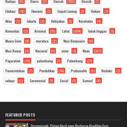
Budaya
(5)
Daera
(2)
Daerah
(355)
Dearah
(1)
Edukasi
(18)
Ekonomi
(3)
Empat Lawang
(1)
Hukum
(7)
Iklan
(7)
Jakarta
(2)
Kebijakan
(1)
Kesehatan
(4)
Komunitas
(2)
Kriminal
(10)
Lahat
(304)
lubuk linggau
(1)
Muara Enim
(8)
muratara
(2)
Musi Banyuasin
(4)
Musi Rawas
(1)
Nasional
(1)
newa
(1)
News
(307)
Pagaralam
(76)
palembamg
(1)
Palembang
(21)
Pemerintahan
(7)
Pendidikan
(10)
Prabumulih
(5)
Redaksi
(3)
sekayu
(2)
Seremonial
(1)
Sosial
(1)
Sumsel
(6)
FEATURED POSTS
Darmansyah, Petani Kecil yang Berharap Keadilan Usai