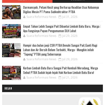
Darmansyah, Petani Kecil yang Berharap Keadilan Usai Kebunnya
Digilas Mesin PT Pama Subkobtraktor PTBA
Suara Reformasi News
Jul 31, 2026
Empat Tahun Lebih Sungai Pait Dibantai Limbah Batu Bara, Warga :
Apa Fungsinya Papan Pengumuman DLH Lahat
Suara Reformasi News
Jul 29, 2026
Hampir dua bulan janji CSR PTBA Benahi Sungai Pait,Ganti Rugi
Lahan dan Air Bersih Belum Terbukti, Warga : Mungkin inilah
"Topeng" PTBA yang Sebernanya
Suara Reformasi News
Jul 29, 2026
Korban Limbah Batu Bara Sungai Pait Kembali Meradang, Warga
Sebut PTBA Sudah Injak-Injak Hak Korban Limbah Batu Bara!
Suara Reformasi News
Jul 21, 2026
IKLAN