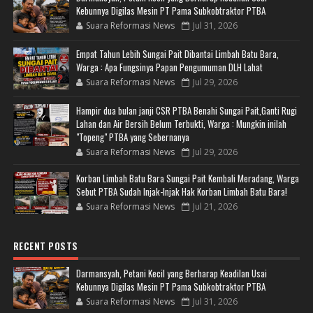
Kebunnya Digilas Mesin PT Pama Subkobtraktor PTBA
Suara Reformasi News
Jul 31, 2026
Empat Tahun Lebih Sungai Pait Dibantai Limbah Batu Bara,
Warga : Apa Fungsinya Papan Pengumuman DLH Lahat
Suara Reformasi News
Jul 29, 2026
Hampir dua bulan janji CSR PTBA Benahi Sungai Pait,Ganti Rugi
Lahan dan Air Bersih Belum Terbukti, Warga : Mungkin inilah
"Topeng" PTBA yang Sebernanya
Suara Reformasi News
Jul 29, 2026
Korban Limbah Batu Bara Sungai Pait Kembali Meradang, Warga
Sebut PTBA Sudah Injak-Injak Hak Korban Limbah Batu Bara!
Suara Reformasi News
Jul 21, 2026
RECENT POSTS
Darmansyah, Petani Kecil yang Berharap Keadilan Usai
Kebunnya Digilas Mesin PT Pama Subkobtraktor PTBA
Suara Reformasi News
Jul 31, 2026