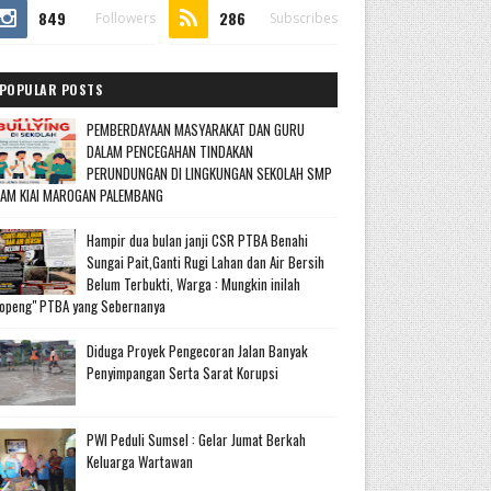
849
286
Followers
Subscribes
POPULAR POSTS
PEMBERDAYAAN MASYARAKAT DAN GURU
DALAM PENCEGAHAN TINDAKAN
PERUNDUNGAN DI LINGKUNGAN SEKOLAH SMP
LAM KIAI MAROGAN PALEMBANG
Hampir dua bulan janji CSR PTBA Benahi
Sungai Pait,Ganti Rugi Lahan dan Air Bersih
Belum Terbukti, Warga : Mungkin inilah
openg" PTBA yang Sebernanya
Diduga Proyek Pengecoran Jalan Banyak
Penyimpangan Serta Sarat Korupsi
PWI Peduli Sumsel : Gelar Jumat Berkah
Keluarga Wartawan