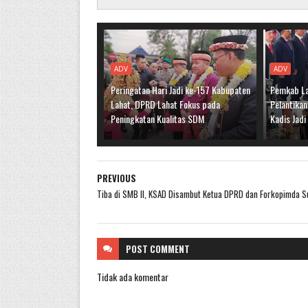
ADV
ADV
Peringatan Hari Jadi ke-157 Kabupaten
Pemkab La
Lahat, DPRD Lahat Fokus pada
Pelantikan
Peningkatan Kualitas SDM
Kadis Jad
PREVIOUS
Tiba di SMB II, KSAD Disambut Ketua DPRD dan Forkopimda 
POST
COMMENT
Tidak ada komentar