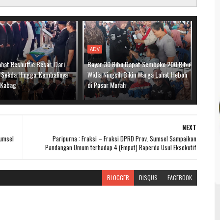
ADV
hat Reshuffle Besar, Dari
Bayar 30 Ribu Dapat Sembako 200 Ribu!
 Sekda Hingga 'Kembalinya'
Widia Ningsih Bikin Warga Lahat Heboh
i Kabag
di Pasar Murah
NEXT
Sumsel
Paripurna : Fraksi – Fraksi DPRD Prov. Sumsel Sampaikan
Pandangan Umum terhadap 4 (Empat) Raperda Usul Eksekutif
BLOGGER
DISQUS
FACEBOOK