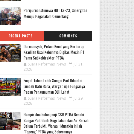
Paripurna Istimewa HUT ke-23, Sinergitas
Menuju Pagaralam Cemerlang
RECENT POSTS
COMMENTS
Darmansyah, Petani Kecil yang Berharap
Keadilan Usai Kebunnya Digilas Mesin PT
Pama Subkobtraktor PTBA
Suara Reformasi News
Jul 31,
2026
Empat Tahun Lebih Sungai Pait Dibantai
Limbah Batu Bara, Warga : Apa Fungsinya
Papan Pengumuman DLH Lahat
Suara Reformasi News
Jul 29,
2026
Hampir dua bulan janji CSR PTBA Benahi
Sungai Pait,Ganti Rugi Lahan dan Air Bersih
Belum Terbukti, Warga : Mungkin inilah
"Topeng" PTBA yang Sebernanya