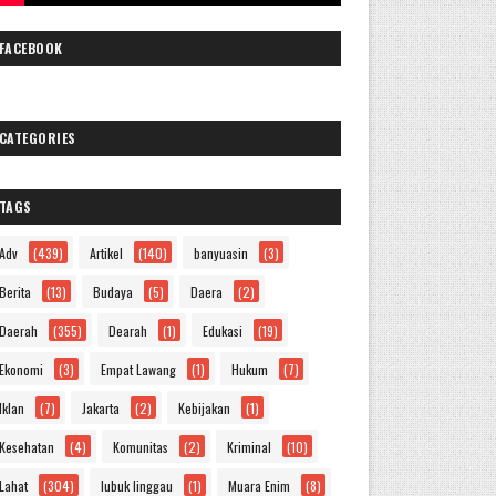
FACEBOOK
CATEGORIES
TAGS
Adv
(439)
Artikel
(140)
banyuasin
(3)
Berita
(13)
Budaya
(5)
Daera
(2)
Daerah
(355)
Dearah
(1)
Edukasi
(19)
Ekonomi
(3)
Empat Lawang
(1)
Hukum
(7)
Iklan
(7)
Jakarta
(2)
Kebijakan
(1)
Kesehatan
(4)
Komunitas
(2)
Kriminal
(10)
Lahat
(304)
lubuk linggau
(1)
Muara Enim
(8)