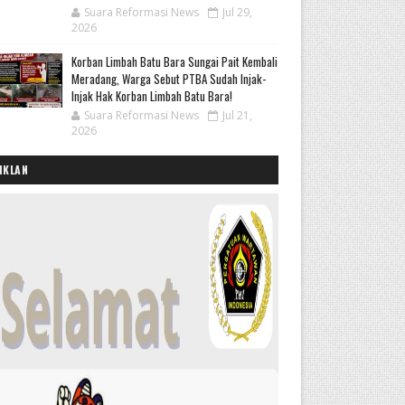
Suara Reformasi News
Jul 29,
2026
Korban Limbah Batu Bara Sungai Pait Kembali
Meradang, Warga Sebut PTBA Sudah Injak-
Injak Hak Korban Limbah Batu Bara!
Suara Reformasi News
Jul 21,
2026
IKLAN