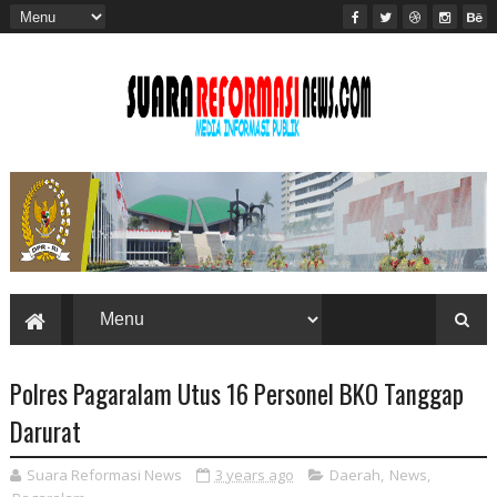
Polres Pagaralam Utus 16 Personel BKO Tanggap
Darurat
Suara Reformasi News
3 years ago
Daerah
,
News
,