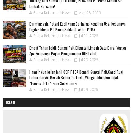
Tantang DLH Sumsel, DLH Lahat, PTBA dan PT Pama Minum Air
Limbah Bersama!
Suara Reformasi News
Aug 08, 2026
Darmansyah, Petani Kecil yang Berharap Keadilan Usai Kebunnya
Digilas Mesin PT Pama Subkobtraktor PTBA
Suara Reformasi News
Jul 31, 2026
Empat Tahun Lebih Sungai Pait Dibantai Limbah Batu Bara, Warga :
Apa Fungsinya Papan Pengumuman DLH Lahat
Suara Reformasi News
Jul 29, 2026
Hampir dua bulan janji CSR PTBA Benahi Sungai Pait,Ganti Rugi
Lahan dan Air Bersih Belum Terbukti, Warga : Mungkin inilah
"Topeng" PTBA yang Sebernanya
Suara Reformasi News
Jul 29, 2026
IKLAN