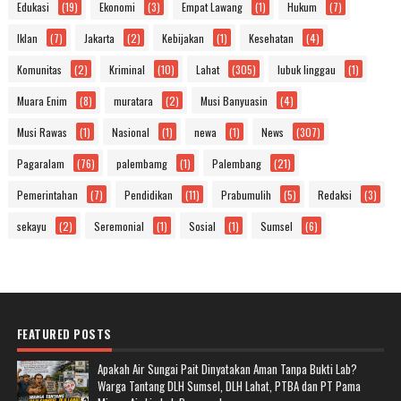
Edukasi
(19)
Ekonomi
(3)
Empat Lawang
(1)
Hukum
(7)
Iklan
(7)
Jakarta
(2)
Kebijakan
(1)
Kesehatan
(4)
Komunitas
(2)
Kriminal
(10)
Lahat
(305)
lubuk linggau
(1)
Muara Enim
(8)
muratara
(2)
Musi Banyuasin
(4)
Musi Rawas
(1)
Nasional
(1)
newa
(1)
News
(307)
Pagaralam
(76)
palembamg
(1)
Palembang
(21)
Pemerintahan
(7)
Pendidikan
(11)
Prabumulih
(5)
Redaksi
(3)
sekayu
(2)
Seremonial
(1)
Sosial
(1)
Sumsel
(6)
FEATURED POSTS
Apakah Air Sungai Pait Dinyatakan Aman Tanpa Bukti Lab?
Warga Tantang DLH Sumsel, DLH Lahat, PTBA dan PT Pama