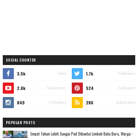
SOCIAL COUNTER
3.5k
1.7k
Likes
Followers
2.8k
524
Subscribes
Followers
849
286
Followers
Subscribes
POPULAR POSTS
Empat Tahun Lebih Sungai Pait Dibantai Limbah Batu Bara, Warga :