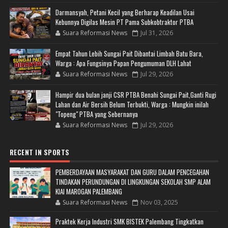
Darmansyah, Petani Kecil yang Berharap Keadilan Usai
Kebunnya Digilas Mesin PT Pama Subkobtraktor PTBA
Suara Reformasi News
Jul 31, 2026
Empat Tahun Lebih Sungai Pait Dibantai Limbah Batu Bara,
Warga : Apa Fungsinya Papan Pengumuman DLH Lahat
Suara Reformasi News
Jul 29, 2026
Hampir dua bulan janji CSR PTBA Benahi Sungai Pait,Ganti Rugi
Lahan dan Air Bersih Belum Terbukti, Warga : Mungkin inilah
"Topeng" PTBA yang Sebernanya
Suara Reformasi News
Jul 29, 2026
RECENT IN SPORTS
PEMBERDAYAAN MASYARAKAT DAN GURU DALAM PENCEGAHAN
TINDAKAN PERUNDUNGAN DI LINGKUNGAN SEKOLAH SMP ALAM
KIAI MAROGAN PALEMBANG
Suara Reformasi News
Nov 03, 2025
Praktek Kerja Industri SMK BISTEK Palembang Tingkatkan