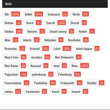
TAGS
Adv
(439)
Artikel
(140)
banyuasin
(3)
Berita
(14)
Budaya
(5)
Daera
(2)
Daerah
(356)
Dearah
(1)
Edukasi
(19)
Ekonomi
(3)
Empat Lawang
(1)
Hukum
(7)
Iklan
(7)
Jakarta
(2)
Kebijakan
(1)
Kesehatan
(4)
Komunitas
(2)
Kriminal
(10)
Lahat
(305)
lubuk linggau
(1)
Muara Enim
(8)
muratara
(2)
Musi Banyuasin
(4)
Musi Rawas
(1)
Nasional
(1)
newa
(1)
News
(307)
Pagaralam
(76)
palembamg
(1)
Palembang
(21)
Pemerintahan
(7)
Pendidikan
(11)
Prabumulih
(5)
Redaksi
(3)
sekayu
(2)
Seremonial
(1)
Sosial
(1)
Sumsel
(6)