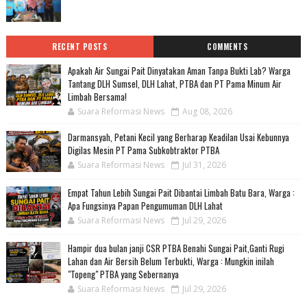
RECENT POSTS
COMMENTS
Apakah Air Sungai Pait Dinyatakan Aman Tanpa Bukti Lab? Warga
Tantang DLH Sumsel, DLH Lahat, PTBA dan PT Pama Minum Air
Limbah Bersama!
Suara Reformasi News
Aug 08, 2026
Darmansyah, Petani Kecil yang Berharap Keadilan Usai Kebunnya
Digilas Mesin PT Pama Subkobtraktor PTBA
Suara Reformasi News
Jul 31, 2026
Empat Tahun Lebih Sungai Pait Dibantai Limbah Batu Bara, Warga :
Apa Fungsinya Papan Pengumuman DLH Lahat
Suara Reformasi News
Jul 29, 2026
Hampir dua bulan janji CSR PTBA Benahi Sungai Pait,Ganti Rugi
Lahan dan Air Bersih Belum Terbukti, Warga : Mungkin inilah
"Topeng" PTBA yang Sebernanya
Suara Reformasi News
Jul 29, 2026