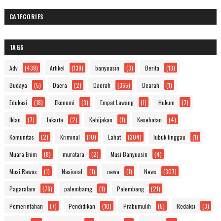
CATEGORIES
TAGS
Adv
(439)
Artikel
(139)
banyuasin
(3)
Berita
(13)
Budaya
(5)
Daera
(2)
Daerah
(355)
Dearah
(1)
Edukasi
(18)
Ekonomi
(3)
Empat Lawang
(1)
Hukum
(7)
Iklan
(7)
Jakarta
(2)
Kebijakan
(1)
Kesehatan
(4)
Komunitas
(2)
Kriminal
(10)
Lahat
(304)
lubuk linggau
(1)
Muara Enim
(8)
muratara
(2)
Musi Banyuasin
(4)
Musi Rawas
(1)
Nasional
(1)
newa
(1)
News
(307)
Pagaralam
(76)
palembamg
(1)
Palembang
(21)
Pemerintahan
(7)
Pendidikan
(10)
Prabumulih
(5)
Redaksi
(3)