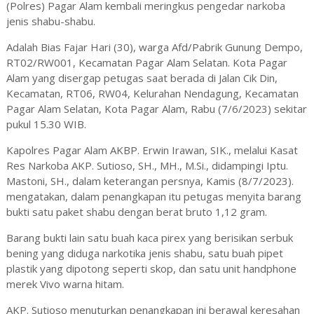
(Polres) Pagar Alam kembali meringkus pengedar narkoba
jenis shabu-shabu.
Adalah Bias Fajar Hari (30), warga Afd/Pabrik Gunung Dempo,
RT02/RW001, Kecamatan Pagar Alam Selatan. Kota Pagar
Alam yang disergap petugas saat berada di Jalan Cik Din,
Kecamatan, RT06, RW04, Kelurahan Nendagung, Kecamatan
Pagar Alam Selatan, Kota Pagar Alam, Rabu (7/6/2023) sekitar
pukul 15.30 WIB.
Kapolres Pagar Alam AKBP. Erwin Irawan, SIK., melalui Kasat
Res Narkoba AKP. Sutioso, SH., MH., M.Si., didampingi Iptu.
Mastoni, SH., dalam keterangan persnya, Kamis (8/7/2023).
mengatakan, dalam penangkapan itu petugas menyita barang
bukti satu paket shabu dengan berat bruto 1,12 gram.
Barang bukti lain satu buah kaca pirex yang berisikan serbuk
bening yang diduga narkotika jenis shabu, satu buah pipet
plastik yang dipotong seperti skop, dan satu unit handphone
merek Vivo warna hitam.
AKP. Sutioso menuturkan penangkapan ini berawal keresahan