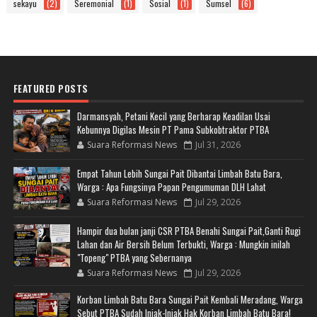
sekayu
(2)
Seremonial
(1)
Sosial
(1)
Sumsel
(6)
FEATURED POSTS
Darmansyah, Petani Kecil yang Berharap Keadilan Usai
Kebunnya Digilas Mesin PT Pama Subkobtraktor PTBA
Suara Reformasi News
Jul 31, 2026
Empat Tahun Lebih Sungai Pait Dibantai Limbah Batu Bara,
Warga : Apa Fungsinya Papan Pengumuman DLH Lahat
Suara Reformasi News
Jul 29, 2026
Hampir dua bulan janji CSR PTBA Benahi Sungai Pait,Ganti Rugi
Lahan dan Air Bersih Belum Terbukti, Warga : Mungkin inilah
"Topeng" PTBA yang Sebernanya
Suara Reformasi News
Jul 29, 2026
Korban Limbah Batu Bara Sungai Pait Kembali Meradang, Warga
Sebut PTBA Sudah Injak-Injak Hak Korban Limbah Batu Bara!