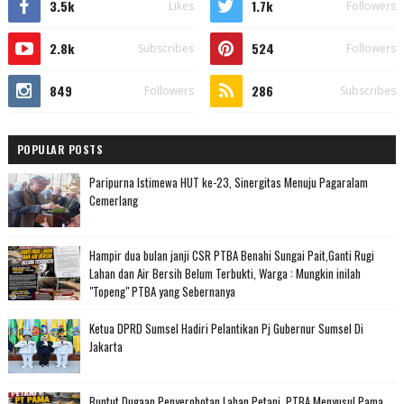
3.5k
1.7k
Likes
Followers
2.8k
524
Subscribes
Followers
849
286
Followers
Subscribes
POPULAR POSTS
Paripurna Istimewa HUT ke-23, Sinergitas Menuju Pagaralam
Cemerlang
Hampir dua bulan janji CSR PTBA Benahi Sungai Pait,Ganti Rugi
Lahan dan Air Bersih Belum Terbukti, Warga : Mungkin inilah
"Topeng" PTBA yang Sebernanya
Ketua DPRD Sumsel Hadiri Pelantikan Pj Gubernur Sumsel Di
Jakarta
Buntut Dugaan Penyerobotan Lahan Petani, PTBA Menyusul Pama