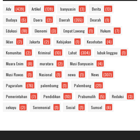
Adv
(439)
Artikel
(139)
banyuasin
(3)
Berita
(13)
Budaya
(5)
Daera
(2)
Daerah
(355)
Dearah
(1)
Edukasi
(18)
Ekonomi
(3)
Empat Lawang
(1)
Hukum
(7)
Iklan
(7)
Jakarta
(2)
Kebijakan
(1)
Kesehatan
(4)
Komunitas
(2)
Kriminal
(10)
Lahat
(304)
lubuk linggau
(1)
Muara Enim
(8)
muratara
(2)
Musi Banyuasin
(4)
Musi Rawas
(1)
Nasional
(1)
newa
(1)
News
(307)
Pagaralam
(76)
palembamg
(1)
Palembang
(21)
Pemerintahan
(7)
Pendidikan
(10)
Prabumulih
(5)
Redaksi
(3)
sekayu
(2)
Seremonial
(1)
Sosial
(1)
Sumsel
(6)