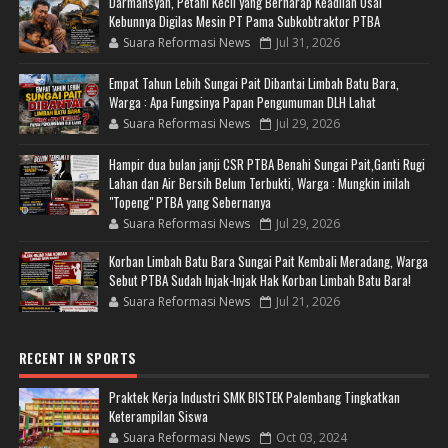
Darmansyah, Petani Kecil yang Berharap Keadilan Usai
Kebunnya Digilas Mesin PT Pama Subkobtraktor PTBA
Suara Reformasi News
Jul 31, 2026
Empat Tahun Lebih Sungai Pait Dibantai Limbah Batu Bara,
Warga : Apa Fungsinya Papan Pengumuman DLH Lahat
Suara Reformasi News
Jul 29, 2026
Hampir dua bulan janji CSR PTBA Benahi Sungai Pait,Ganti Rugi
Lahan dan Air Bersih Belum Terbukti, Warga : Mungkin inilah
"Topeng" PTBA yang Sebernanya
Suara Reformasi News
Jul 29, 2026
Korban Limbah Batu Bara Sungai Pait Kembali Meradang, Warga
Sebut PTBA Sudah Injak-Injak Hak Korban Limbah Batu Bara!
Suara Reformasi News
Jul 21, 2026
RECENT IN SPORTS
Praktek Kerja Industri SMK BISTEK Palembang Tingkatkan
Keterampilan Siswa
Suara Reformasi News
Oct 03, 2024