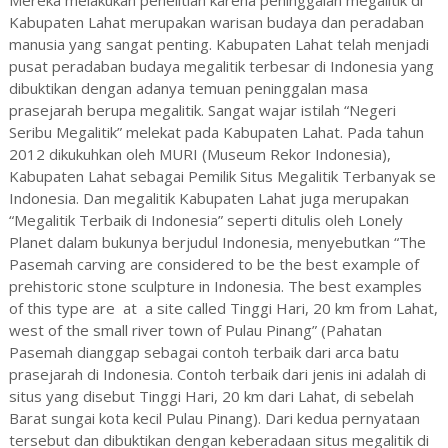
Mereka melakukan penelitian karena peninggalan megalitik di
Kabupaten Lahat merupakan warisan budaya dan peradaban
manusia yang sangat penting. Kabupaten Lahat telah menjadi
pusat peradaban budaya megalitik terbesar di Indonesia yang
dibuktikan dengan adanya temuan peninggalan masa
prasejarah berupa megalitik. Sangat wajar istilah “Negeri
Seribu Megalitik” melekat pada Kabupaten Lahat. Pada tahun
2012 dikukuhkan oleh MURI (Museum Rekor Indonesia),
Kabupaten Lahat sebagai Pemilik Situs Megalitik Terbanyak se
Indonesia. Dan megalitik Kabupaten Lahat juga merupakan
“Megalitik Terbaik di Indonesia” seperti ditulis oleh Lonely
Planet dalam bukunya berjudul Indonesia, menyebutkan “The
Pasemah carving are considered to be the best example of
prehistoric stone sculpture in Indonesia. The best examples
of this type are at a site called Tinggi Hari, 20 km from Lahat,
west of the small river town of Pulau Pinang” (Pahatan
Pasemah dianggap sebagai contoh terbaik dari arca batu
prasejarah di Indonesia. Contoh terbaik dari jenis ini adalah di
situs yang disebut Tinggi Hari, 20 km dari Lahat, di sebelah
Barat sungai kota kecil Pulau Pinang). Dari kedua pernyataan
tersebut dan dibuktikan dengan keberadaan situs megalitik di