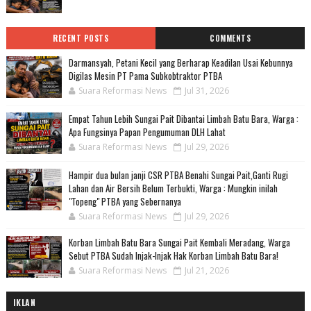
RECENT POSTS
COMMENTS
Darmansyah, Petani Kecil yang Berharap Keadilan Usai Kebunnya
Digilas Mesin PT Pama Subkobtraktor PTBA
Suara Reformasi News
Jul 31, 2026
Empat Tahun Lebih Sungai Pait Dibantai Limbah Batu Bara, Warga :
Apa Fungsinya Papan Pengumuman DLH Lahat
Suara Reformasi News
Jul 29, 2026
Hampir dua bulan janji CSR PTBA Benahi Sungai Pait,Ganti Rugi
Lahan dan Air Bersih Belum Terbukti, Warga : Mungkin inilah
"Topeng" PTBA yang Sebernanya
Suara Reformasi News
Jul 29, 2026
Korban Limbah Batu Bara Sungai Pait Kembali Meradang, Warga
Sebut PTBA Sudah Injak-Injak Hak Korban Limbah Batu Bara!
Suara Reformasi News
Jul 21, 2026
IKLAN