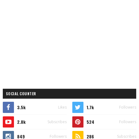
SOCIAL COUNTER
3.5k
1.7k
Likes
Followers
2.8k
524
Subscribes
Followers
849
286
Followers
Subscribes