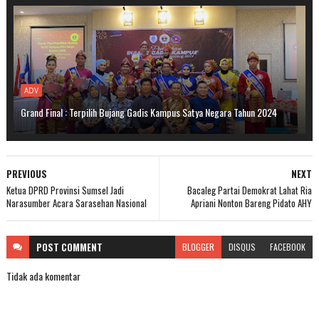
ADV
Grand Final : Terpilih Bujang Gadis Kampus Satya Negara Tahun 2024
PREVIOUS
NEXT
Ketua DPRD Provinsi Sumsel Jadi
Bacaleg Partai Demokrat Lahat Ria
Narasumber Acara Sarasehan Nasional
Apriani Nonton Bareng Pidato AHY
POST
COMMENT
BLOGGER
DISQUS
FACEBOOK
Tidak ada komentar