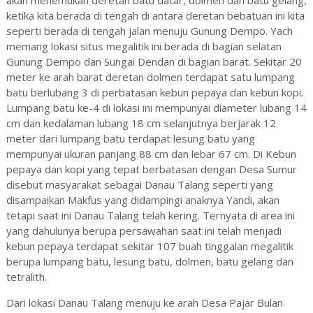
akan menemukan deretan batu datar, dolmen dan batu gelang,
ketika kita berada di tengah di antara deretan bebatuan ini kita
seperti berada di tengah jalan menuju Gunung Dempo. Yach
memang lokasi situs megalitik ini berada di bagian selatan
Gunung Dempo dan Sungai Dendan di bagian barat. Sekitar 20
meter ke arah barat deretan dolmen terdapat satu lumpang
batu berlubang 3 di perbatasan kebun pepaya dan kebun kopi.
Lumpang batu ke-4 di lokasi ini mempunyai diameter lubang 14
cm dan kedalaman lubang 18 cm selanjutnya berjarak 12
meter dari lumpang batu terdapat lesung batu yang
mempunyai ukuran panjang 88 cm dan lebar 67 cm. Di Kebun
pepaya dan kopi yang tepat berbatasan dengan Desa Sumur
disebut masyarakat sebagai Danau Talang seperti yang
disampaikan Makfus yang didampingi anaknya Yandi, akan
tetapi saat ini Danau Talang telah kering. Ternyata di area ini
yang dahulunya berupa persawahan saat ini telah menjadi
kebun pepaya terdapat sekitar 107 buah tinggalan megalitik
berupa lumpang batu, lesung batu, dolmen, batu gelang dan
tetralith.
Dari lokasi Danau Talang menuju ke arah Desa Pajar Bulan