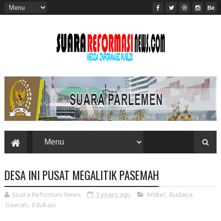
DESA INI PUSAT MEGALITIK PASEMAH
Suara Reformasi News
3 years ago
Artikel
,
Budaya
,
Daerah
,
Edukasi