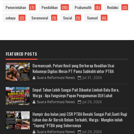
Pemerintahan
(7)
Pendidikan
(10)
Prabumulih
(5)
Redaksi
(3)
sekayu
(2)
Seremonial
(1)
Sosial
(1)
Sumsel
(6)
FEATURED POSTS
Darmansyah, Petani Kecil yang Berharap Keadilan Usai
Kebunnya Digilas Mesin PT Pama Subkobtraktor PTBA
Suara Reformasi News
Jul 31, 2026
Empat Tahun Lebih Sungai Pait Dibantai Limbah Batu Bara,
Warga : Apa Fungsinya Papan Pengumuman DLH Lahat
Suara Reformasi News
Jul 29, 2026
Hampir dua bulan janji CSR PTBA Benahi Sungai Pait,Ganti Rugi
Lahan dan Air Bersih Belum Terbukti, Warga : Mungkin inilah
"Topeng" PTBA yang Sebernanya
Suara Reformasi News
Jul 29, 2026