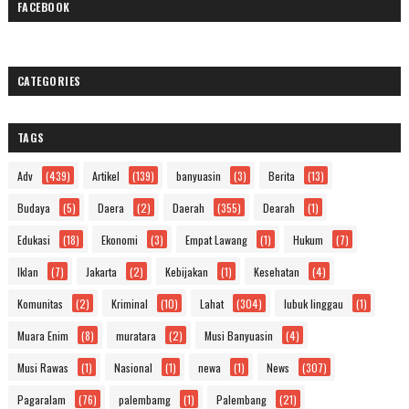
FACEBOOK
CATEGORIES
TAGS
Adv
(439)
Artikel
(139)
banyuasin
(3)
Berita
(13)
Budaya
(5)
Daera
(2)
Daerah
(355)
Dearah
(1)
Edukasi
(18)
Ekonomi
(3)
Empat Lawang
(1)
Hukum
(7)
Iklan
(7)
Jakarta
(2)
Kebijakan
(1)
Kesehatan
(4)
Komunitas
(2)
Kriminal
(10)
Lahat
(304)
lubuk linggau
(1)
Muara Enim
(8)
muratara
(2)
Musi Banyuasin
(4)
Musi Rawas
(1)
Nasional
(1)
newa
(1)
News
(307)
Pagaralam
(76)
palembamg
(1)
Palembang
(21)