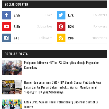
SOCIAL COUNTER
3.5k
1.7k
Likes
Followers
2.8k
524
Subscribes
Followers
849
286
Followers
Subscribes
POPULAR POSTS
Paripurna Istimewa HUT ke-23, Sinergitas Menuju Pagaralam
Cemerlang
Hampir dua bulan janji CSR PTBA Benahi Sungai Pait,Ganti Rugi
Lahan dan Air Bersih Belum Terbukti, Warga : Mungkin inilah
"Topeng" PTBA yang Sebernanya
Ketua DPRD Sumsel Hadiri Pelantikan Pj Gubernur Sumsel Di
Jakarta