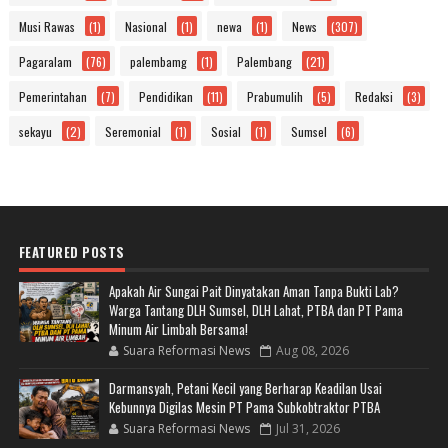
Musi Rawas
(1)
Nasional
(1)
newa
(1)
News
(307)
Pagaralam
(76)
palembamg
(1)
Palembang
(21)
Pemerintahan
(7)
Pendidikan
(11)
Prabumulih
(5)
Redaksi
(3)
sekayu
(2)
Seremonial
(1)
Sosial
(1)
Sumsel
(6)
FEATURED POSTS
Apakah Air Sungai Pait Dinyatakan Aman Tanpa Bukti Lab?
Warga Tantang DLH Sumsel, DLH Lahat, PTBA dan PT Pama
Minum Air Limbah Bersama!
Suara Reformasi News
Aug 08, 2026
Darmansyah, Petani Kecil yang Berharap Keadilan Usai
Kebunnya Digilas Mesin PT Pama Subkobtraktor PTBA
Suara Reformasi News
Jul 31, 2026