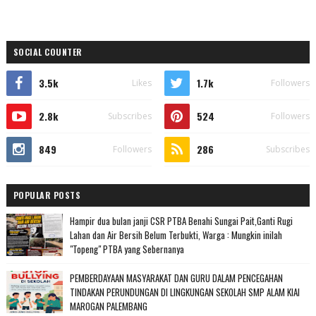
SOCIAL COUNTER
3.5k
1.7k
Likes
Followers
2.8k
524
Subscribes
Followers
849
286
Followers
Subscribes
POPULAR POSTS
Hampir dua bulan janji CSR PTBA Benahi Sungai Pait,Ganti Rugi
Lahan dan Air Bersih Belum Terbukti, Warga : Mungkin inilah
"Topeng" PTBA yang Sebernanya
PEMBERDAYAAN MASYARAKAT DAN GURU DALAM PENCEGAHAN
TINDAKAN PERUNDUNGAN DI LINGKUNGAN SEKOLAH SMP ALAM KIAI
MAROGAN PALEMBANG