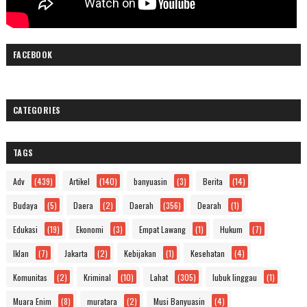
FACEBOOK
CATEGORIES
TAGS
Adv
(439)
Artikel
(140)
banyuasin
(3)
Berita
(14)
Budaya
(5)
Daera
(2)
Daerah
(356)
Dearah
(1)
Edukasi
(19)
Ekonomi
(3)
Empat Lawang
(1)
Hukum
(7)
Iklan
(7)
Jakarta
(2)
Kebijakan
(1)
Kesehatan
(4)
Komunitas
(2)
Kriminal
(10)
Lahat
(305)
lubuk linggau
(1)
Muara Enim
(8)
muratara
(2)
Musi Banyuasin
(4)