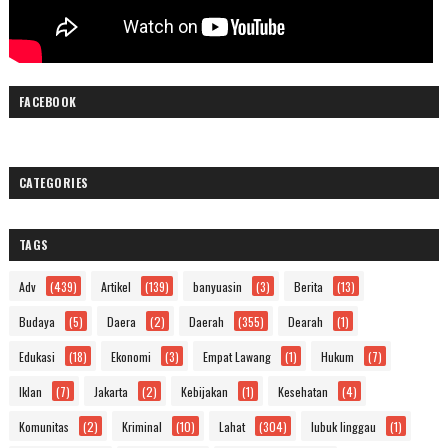
FACEBOOK
CATEGORIES
TAGS
Adv
(439)
Artikel
(139)
banyuasin
(3)
Berita
(13)
Budaya
(5)
Daera
(2)
Daerah
(355)
Dearah
(1)
Edukasi
(18)
Ekonomi
(3)
Empat Lawang
(1)
Hukum
(7)
Iklan
(7)
Jakarta
(2)
Kebijakan
(1)
Kesehatan
(4)
Komunitas
(2)
Kriminal
(10)
Lahat
(304)
lubuk linggau
(1)