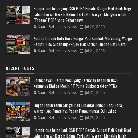
Hampir dua bulan janji CSR PTBA Benahi Sungai Pait,Ganti Rugi
Lahan dan Air Bersih Belum Terbukti, Warga : Mungkin inilah
"Topeng" PTBA yang Sebernanya
Suara Reformasi News
Jul 29, 2026
Korban Limbah Batu Bara Sungai Pait Kembali Meradang, Warga
Sebut PTBA Sudah Injak-Injak Hak Korban Limbah Batu Bara!
Suara Reformasi News
Jul 21, 2026
RECENT POSTS
Darmansyah, Petani Kecil yang Berharap Keadilan Usai
Kebunnya Digilas Mesin PT Pama Subkobtraktor PTBA
Suara Reformasi News
Jul 31, 2026
Empat Tahun Lebih Sungai Pait Dibantai Limbah Batu Bara,
Warga : Apa Fungsinya Papan Pengumuman DLH Lahat
Suara Reformasi News
Jul 29, 2026
Hampir dua bulan janji CSR PTBA Benahi Sungai Pait,Ganti Rugi
Lahan dan Air Bersih Belum Terbukti, Warga : Mungkin inilah