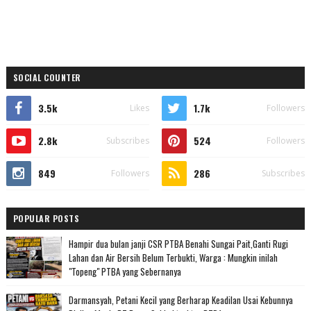
SOCIAL COUNTER
3.5k
1.7k
Likes
Followers
2.8k
524
Subscribes
Followers
849
286
Followers
Subscribes
POPULAR POSTS
Hampir dua bulan janji CSR PTBA Benahi Sungai Pait,Ganti Rugi
Lahan dan Air Bersih Belum Terbukti, Warga : Mungkin inilah
"Topeng" PTBA yang Sebernanya
Darmansyah, Petani Kecil yang Berharap Keadilan Usai Kebunnya