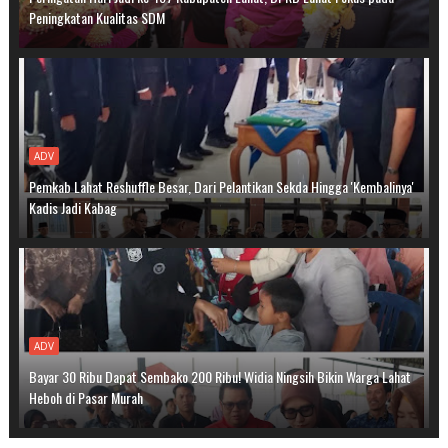
Peningkatan Kualitas SDM
ADV
Pemkab Lahat Reshuffle Besar, Dari Pelantikan Sekda Hingga 'Kembalinya'
Kadis Jadi Kabag
ADV
Bayar 30 Ribu Dapat Sembako 200 Ribu! Widia Ningsih Bikin Warga Lahat
Heboh di Pasar Murah