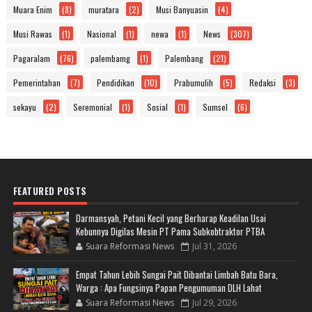
Muara Enim
(8)
muratara
(2)
Musi Banyuasin
(4)
Musi Rawas
(1)
Nasional
(1)
newa
(1)
News
(307)
Pagaralam
(76)
palembamg
(1)
Palembang
(21)
Pemerintahan
(7)
Pendidikan
(10)
Prabumulih
(5)
Redaksi
(3)
sekayu
(2)
Seremonial
(1)
Sosial
(1)
Sumsel
(6)
FEATURED POSTS
Darmansyah, Petani Kecil yang Berharap Keadilan Usai
Kebunnya Digilas Mesin PT Pama Subkobtraktor PTBA
Suara Reformasi News
Jul 31, 2026
Empat Tahun Lebih Sungai Pait Dibantai Limbah Batu Bara,
Warga : Apa Fungsinya Papan Pengumuman DLH Lahat
Suara Reformasi News
Jul 29, 2026