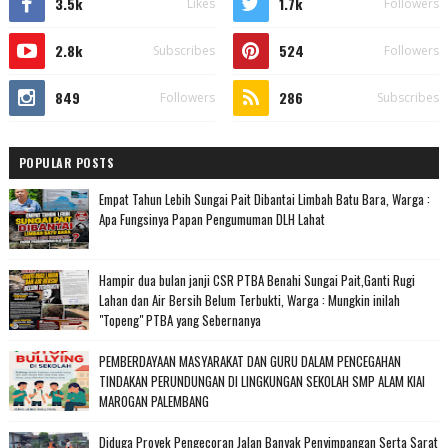
3.5k
1.7k
Likes
Followers
2.8k
524
Subscribes
Followers
849
286
Followers
Subscribes
POPULAR POSTS
Empat Tahun Lebih Sungai Pait Dibantai Limbah Batu Bara, Warga :
Apa Fungsinya Papan Pengumuman DLH Lahat
Hampir dua bulan janji CSR PTBA Benahi Sungai Pait,Ganti Rugi
Lahan dan Air Bersih Belum Terbukti, Warga : Mungkin inilah
"Topeng" PTBA yang Sebernanya
PEMBERDAYAAN MASYARAKAT DAN GURU DALAM PENCEGAHAN
TINDAKAN PERUNDUNGAN DI LINGKUNGAN SEKOLAH SMP ALAM KIAI
MAROGAN PALEMBANG
Diduga Proyek Pengecoran Jalan Banyak Penyimpangan Serta Sarat