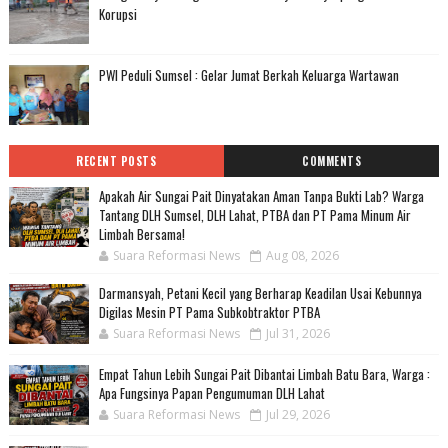
Korupsi
PWI Peduli Sumsel : Gelar Jumat Berkah Keluarga Wartawan
RECENT POSTS
COMMENTS
Apakah Air Sungai Pait Dinyatakan Aman Tanpa Bukti Lab? Warga
Tantang DLH Sumsel, DLH Lahat, PTBA dan PT Pama Minum Air
Limbah Bersama!
Suara Reformasi News
Aug 08, 2026
Darmansyah, Petani Kecil yang Berharap Keadilan Usai Kebunnya
Digilas Mesin PT Pama Subkobtraktor PTBA
Suara Reformasi News
Jul 31, 2026
Empat Tahun Lebih Sungai Pait Dibantai Limbah Batu Bara, Warga :
Apa Fungsinya Papan Pengumuman DLH Lahat
Suara Reformasi News
Jul 29, 2026