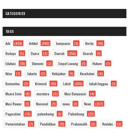
CATEGORIES
TAGS
Adv
(439)
Artikel
(140)
banyuasin
(3)
Berita
(14)
Budaya
(5)
Daera
(2)
Daerah
(356)
Dearah
(1)
Edukasi
(19)
Ekonomi
(3)
Empat Lawang
(1)
Hukum
(7)
Iklan
(7)
Jakarta
(2)
Kebijakan
(1)
Kesehatan
(4)
Komunitas
(2)
Kriminal
(10)
Lahat
(305)
lubuk linggau
(1)
Muara Enim
(8)
muratara
(2)
Musi Banyuasin
(4)
Musi Rawas
(1)
Nasional
(1)
newa
(1)
News
(307)
Pagaralam
(76)
palembamg
(1)
Palembang
(21)
Pemerintahan
(7)
Pendidikan
(11)
Prabumulih
(5)
Redaksi
(3)