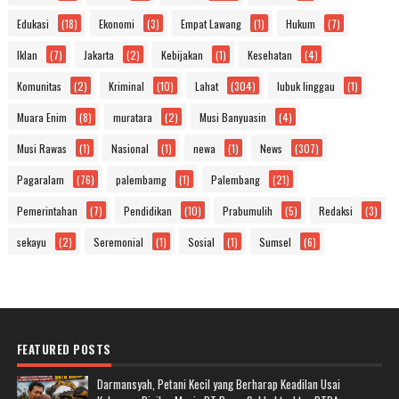
Edukasi
(18)
Ekonomi
(3)
Empat Lawang
(1)
Hukum
(7)
Iklan
(7)
Jakarta
(2)
Kebijakan
(1)
Kesehatan
(4)
Komunitas
(2)
Kriminal
(10)
Lahat
(304)
lubuk linggau
(1)
Muara Enim
(8)
muratara
(2)
Musi Banyuasin
(4)
Musi Rawas
(1)
Nasional
(1)
newa
(1)
News
(307)
Pagaralam
(76)
palembamg
(1)
Palembang
(21)
Pemerintahan
(7)
Pendidikan
(10)
Prabumulih
(5)
Redaksi
(3)
sekayu
(2)
Seremonial
(1)
Sosial
(1)
Sumsel
(6)
FEATURED POSTS
Darmansyah, Petani Kecil yang Berharap Keadilan Usai