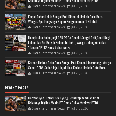
Kebunnya Digilas Mesin PT Pama Subkobtraktor PTBA
Suara Reformasi News
Jul 31, 2026
Empat Tahun Lebih Sungai Pait Dibantai Limbah Batu Bara,
Warga : Apa Fungsinya Papan Pengumuman DLH Lahat
Suara Reformasi News
Jul 29, 2026
Hampir dua bulan janji CSR PTBA Benahi Sungai Pait,Ganti Rugi
Lahan dan Air Bersih Belum Terbukti, Warga : Mungkin inilah
"Topeng" PTBA yang Sebernanya
Suara Reformasi News
Jul 29, 2026
Korban Limbah Batu Bara Sungai Pait Kembali Meradang, Warga
Sebut PTBA Sudah Injak-Injak Hak Korban Limbah Batu Bara!
Suara Reformasi News
Jul 21, 2026
RECENT POSTS
Darmansyah, Petani Kecil yang Berharap Keadilan Usai
Kebunnya Digilas Mesin PT Pama Subkobtraktor PTBA
Suara Reformasi News
Jul 31, 2026