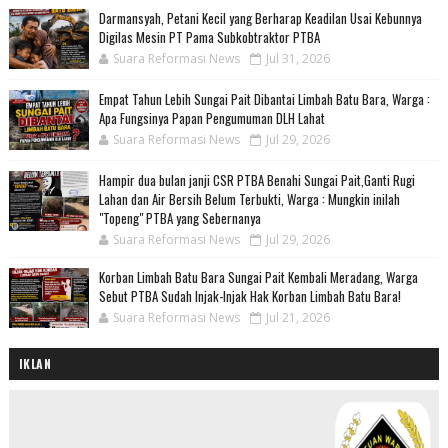
Darmansyah, Petani Kecil yang Berharap Keadilan Usai Kebunnya
Digilas Mesin PT Pama Subkobtraktor PTBA
Suara Reformasi News
Jul 31, 2026
Empat Tahun Lebih Sungai Pait Dibantai Limbah Batu Bara, Warga :
Apa Fungsinya Papan Pengumuman DLH Lahat
Suara Reformasi News
Jul 29, 2026
Hampir dua bulan janji CSR PTBA Benahi Sungai Pait,Ganti Rugi
Lahan dan Air Bersih Belum Terbukti, Warga : Mungkin inilah
"Topeng" PTBA yang Sebernanya
Suara Reformasi News
Jul 29, 2026
Korban Limbah Batu Bara Sungai Pait Kembali Meradang, Warga
Sebut PTBA Sudah Injak-Injak Hak Korban Limbah Batu Bara!
Suara Reformasi News
Jul 21, 2026
IKLAN