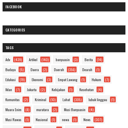
FACEBOOK
CATEGORIES
TAGS
Adv
(439)
Artikel
(140)
banyuasin
(3)
Berita
(14)
Budaya
(5)
Daera
(2)
Daerah
(356)
Dearah
(1)
Edukasi
(19)
Ekonomi
(3)
Empat Lawang
(1)
Hukum
(7)
Iklan
(7)
Jakarta
(2)
Kebijakan
(1)
Kesehatan
(4)
Komunitas
(2)
Kriminal
(10)
Lahat
(305)
lubuk linggau
(1)
Muara Enim
(8)
muratara
(2)
Musi Banyuasin
(4)
Musi Rawas
(1)
Nasional
(1)
newa
(1)
News
(307)