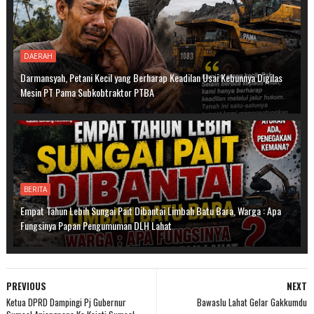
DAERAH
Darmansyah, Petani Kecil yang Berharap Keadilan Usai Kebunnya Digilas
Mesin PT Pama Subkobtraktor PTBA
BERITA
Empat Tahun Lebih Sungai Pait Dibantai Limbah Batu Bara, Warga : Apa
Fungsinya Papan Pengumuman DLH Lahat
PREVIOUS
NEXT
Ketua DPRD Dampingi Pj Gubernur
Bawaslu Lahat Gelar Gakkumdu