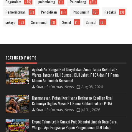
Pagaralam
(76)
palembamg
(1)
Palembang
(21)
Pemerintahan
(7)
Pendidikan
(11)
Prabumulih
(5)
Redaksi
(3)
sekayu
(2)
Seremonial
(1)
Sosial
(1)
Sumsel
(6)
FEATURED POSTS
Apakah Air Sungai Pait Dinyatakan Aman Tanpa Bukti Lab?
Warga Tantang DLH Sumsel, DLH Lahat, PTBA dan PT Pama
Minum Air Limbah Bersama!
Suara Reformasi News
Aug 08, 2026
Darmansyah, Petani Kecil yang Berharap Keadilan Usai
Kebunnya Digilas Mesin PT Pama Subkobtraktor PTBA
Suara Reformasi News
Jul 31, 2026
Empat Tahun Lebih Sungai Pait Dibantai Limbah Batu Bara,
Warga : Apa Fungsinya Papan Pengumuman DLH Lahat