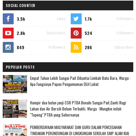
SOCIAL COUNTER
3.5k
1.7k
Likes
Followers
2.8k
524
Subscribes
Followers
849
286
Followers
Subscribes
POPULAR POSTS
Empat Tahun Lebih Sungai Pait Dibantai Limbah Batu Bara, Warga :
Apa Fungsinya Papan Pengumuman DLH Lahat
Hampir dua bulan janji CSR PTBA Benahi Sungai Pait,Ganti Rugi
Lahan dan Air Bersih Belum Terbukti, Warga : Mungkin inilah
"Topeng" PTBA yang Sebernanya
PEMBERDAYAAN MASYARAKAT DAN GURU DALAM PENCEGAHAN
TINDAKAN PERUNDUNGAN DI LINGKUNGAN SEKOLAH SMP ALAM KIAI