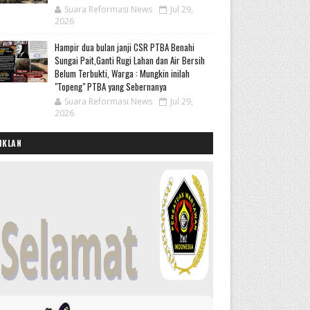
Suara Reformasi News
Jul 29,
2026
Hampir dua bulan janji CSR PTBA Benahi
Sungai Pait,Ganti Rugi Lahan dan Air Bersih
Belum Terbukti, Warga : Mungkin inilah
"Topeng" PTBA yang Sebernanya
Suara Reformasi News
Jul 29,
2026
IKLAN