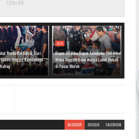
ADV
hat Reshuffle Besar, Dari
Bayar 30 Ribu Dapat Sembako 200 Ribu!
 Sekda Hingga 'Kembalinya'
Widia Ningsih Bikin Warga Lahat Heboh
i Kabag
di Pasar Murah
BLOGGER
DISQUS
FACEBOOK