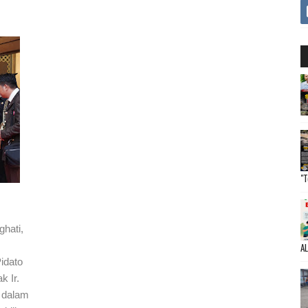
"T
ghati,
A
idato
k Ir.
 dalam