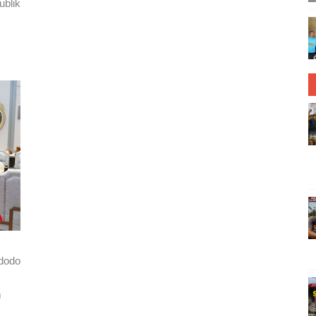
blik
dodo
m