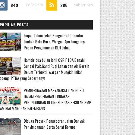
849
286
Followers
Subscribes
POPULAR POSTS
Empat Tahun Lebih Sungai Pait Dibantai
Limbah Batu Bara, Warga : Apa Fungsinya
Papan Pengumuman DLH Lahat
Hampir dua bulan janji CSR PTBA Benahi
Sungai Pait,Ganti Rugi Lahan dan Air Bersih
Belum Terbukti, Warga : Mungkin inilah
openg" PTBA yang Sebernanya
PEMBERDAYAAN MASYARAKAT DAN GURU
DALAM PENCEGAHAN TINDAKAN
PERUNDUNGAN DI LINGKUNGAN SEKOLAH SMP
LAM KIAI MAROGAN PALEMBANG
Diduga Proyek Pengecoran Jalan Banyak
Penyimpangan Serta Sarat Korupsi