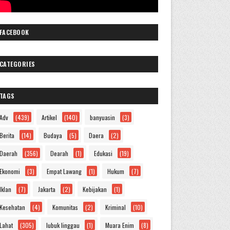
FACEBOOK
CATEGORIES
TAGS
Adv
(439)
Artikel
(140)
banyuasin
(3)
Berita
(14)
Budaya
(5)
Daera
(2)
Daerah
(356)
Dearah
(1)
Edukasi
(19)
Ekonomi
(3)
Empat Lawang
(1)
Hukum
(7)
Iklan
(7)
Jakarta
(2)
Kebijakan
(1)
Kesehatan
(4)
Komunitas
(2)
Kriminal
(10)
Lahat
(305)
lubuk linggau
(1)
Muara Enim
(8)