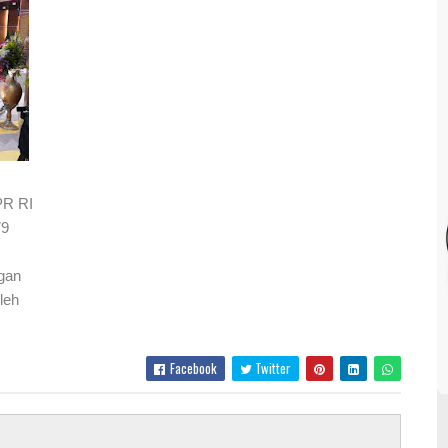
PR RI
79
gan
leh
Facebook
Twitter