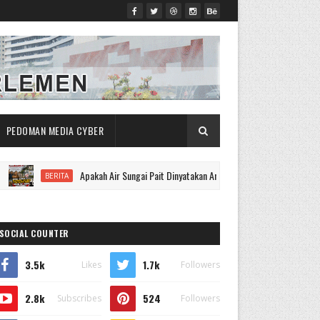
PEDOMAN MEDIA CYBER
Apakah Air Sungai Pait Dinyatakan Aman Tanpa Bukti Lab? Warga Tantang 
BERITA
SOCIAL COUNTER
3.5k
1.7k
Likes
Followers
2.8k
524
Subscribes
Followers