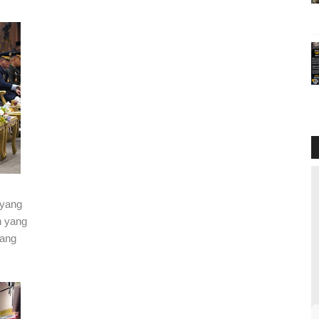
 yang
n yang
gang