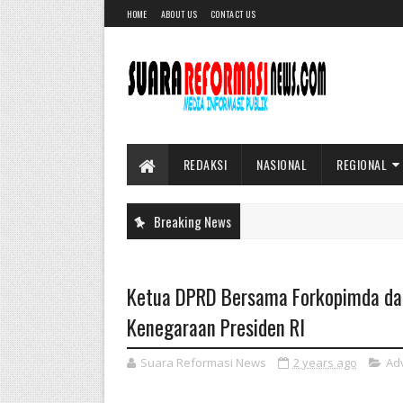
HOME
ABOUT US
CONTACT US
REDAKSI
NASIONAL
REGIONAL
Breaking News
Ketua DPRD Bersama Forkopimda da
Kenegaraan Presiden RI
Suara Reformasi News
2 years ago
Ad