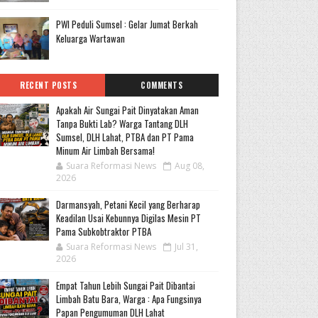
PWI Peduli Sumsel : Gelar Jumat Berkah
Keluarga Wartawan
RECENT POSTS
COMMENTS
Apakah Air Sungai Pait Dinyatakan Aman
Tanpa Bukti Lab? Warga Tantang DLH
Sumsel, DLH Lahat, PTBA dan PT Pama
Minum Air Limbah Bersama!
Suara Reformasi News
Aug 08,
2026
Darmansyah, Petani Kecil yang Berharap
Keadilan Usai Kebunnya Digilas Mesin PT
Pama Subkobtraktor PTBA
Suara Reformasi News
Jul 31,
2026
Empat Tahun Lebih Sungai Pait Dibantai
Limbah Batu Bara, Warga : Apa Fungsinya
Papan Pengumuman DLH Lahat