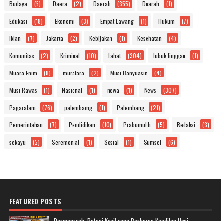
Budaya
(5)
Daera
(2)
Daerah
(355)
Dearah
(1)
Edukasi
(18)
Ekonomi
(3)
Empat Lawang
(1)
Hukum
(7)
Iklan
(7)
Jakarta
(2)
Kebijakan
(1)
Kesehatan
(4)
Komunitas
(2)
Kriminal
(10)
Lahat
(304)
lubuk linggau
(1)
Muara Enim
(8)
muratara
(2)
Musi Banyuasin
(4)
Musi Rawas
(1)
Nasional
(1)
newa
(1)
News
(307)
Pagaralam
(76)
palembamg
(1)
Palembang
(21)
Pemerintahan
(7)
Pendidikan
(10)
Prabumulih
(5)
Redaksi
(3)
sekayu
(2)
Seremonial
(1)
Sosial
(1)
Sumsel
(6)
FEATURED POSTS
Darmansyah, Petani Kecil yang Berharap Keadilan Usai