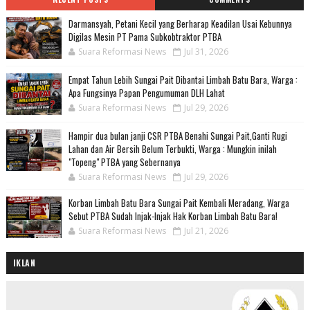
Darmansyah, Petani Kecil yang Berharap Keadilan Usai Kebunnya
Digilas Mesin PT Pama Subkobtraktor PTBA
Suara Reformasi News
Jul 31, 2026
Empat Tahun Lebih Sungai Pait Dibantai Limbah Batu Bara, Warga :
Apa Fungsinya Papan Pengumuman DLH Lahat
Suara Reformasi News
Jul 29, 2026
Hampir dua bulan janji CSR PTBA Benahi Sungai Pait,Ganti Rugi
Lahan dan Air Bersih Belum Terbukti, Warga : Mungkin inilah
"Topeng" PTBA yang Sebernanya
Suara Reformasi News
Jul 29, 2026
Korban Limbah Batu Bara Sungai Pait Kembali Meradang, Warga
Sebut PTBA Sudah Injak-Injak Hak Korban Limbah Batu Bara!
Suara Reformasi News
Jul 21, 2026
IKLAN