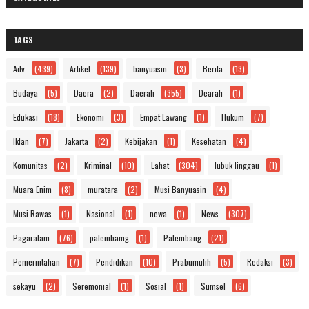
TAGS
Adv
(439)
Artikel
(139)
banyuasin
(3)
Berita
(13)
Budaya
(5)
Daera
(2)
Daerah
(355)
Dearah
(1)
Edukasi
(18)
Ekonomi
(3)
Empat Lawang
(1)
Hukum
(7)
Iklan
(7)
Jakarta
(2)
Kebijakan
(1)
Kesehatan
(4)
Komunitas
(2)
Kriminal
(10)
Lahat
(304)
lubuk linggau
(1)
Muara Enim
(8)
muratara
(2)
Musi Banyuasin
(4)
Musi Rawas
(1)
Nasional
(1)
newa
(1)
News
(307)
Pagaralam
(76)
palembamg
(1)
Palembang
(21)
Pemerintahan
(7)
Pendidikan
(10)
Prabumulih
(5)
Redaksi
(3)
sekayu
(2)
Seremonial
(1)
Sosial
(1)
Sumsel
(6)