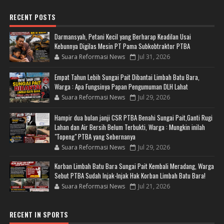
RECENT POSTS
Darmansyah, Petani Kecil yang Berharap Keadilan Usai
Kebunnya Digilas Mesin PT Pama Subkobtraktor PTBA
Suara Reformasi News
Jul 31, 2026
Empat Tahun Lebih Sungai Pait Dibantai Limbah Batu Bara,
Warga : Apa Fungsinya Papan Pengumuman DLH Lahat
Suara Reformasi News
Jul 29, 2026
Hampir dua bulan janji CSR PTBA Benahi Sungai Pait,Ganti Rugi
Lahan dan Air Bersih Belum Terbukti, Warga : Mungkin inilah
"Topeng" PTBA yang Sebernanya
Suara Reformasi News
Jul 29, 2026
Korban Limbah Batu Bara Sungai Pait Kembali Meradang, Warga
Sebut PTBA Sudah Injak-Injak Hak Korban Limbah Batu Bara!
Suara Reformasi News
Jul 21, 2026
RECENT IN SPORTS