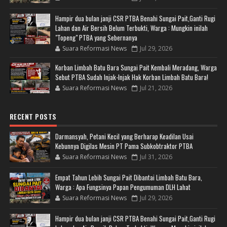
Hampir dua bulan janji CSR PTBA Benahi Sungai Pait,Ganti Rugi
Lahan dan Air Bersih Belum Terbukti, Warga : Mungkin inilah
"Topeng" PTBA yang Sebernanya
Suara Reformasi News
Jul 29, 2026
Korban Limbah Batu Bara Sungai Pait Kembali Meradang, Warga
Sebut PTBA Sudah Injak-Injak Hak Korban Limbah Batu Bara!
Suara Reformasi News
Jul 21, 2026
RECENT POSTS
Darmansyah, Petani Kecil yang Berharap Keadilan Usai
Kebunnya Digilas Mesin PT Pama Subkobtraktor PTBA
Suara Reformasi News
Jul 31, 2026
Empat Tahun Lebih Sungai Pait Dibantai Limbah Batu Bara,
Warga : Apa Fungsinya Papan Pengumuman DLH Lahat
Suara Reformasi News
Jul 29, 2026
Hampir dua bulan janji CSR PTBA Benahi Sungai Pait,Ganti Rugi