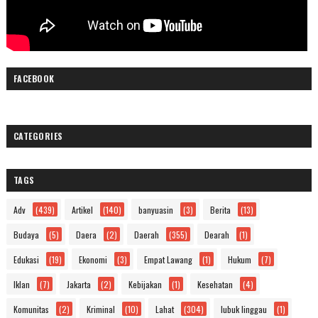
FACEBOOK
CATEGORIES
TAGS
Adv
(439)
Artikel
(140)
banyuasin
(3)
Berita
(13)
Budaya
(5)
Daera
(2)
Daerah
(355)
Dearah
(1)
Edukasi
(19)
Ekonomi
(3)
Empat Lawang
(1)
Hukum
(7)
Iklan
(7)
Jakarta
(2)
Kebijakan
(1)
Kesehatan
(4)
Komunitas
(2)
Kriminal
(10)
Lahat
(304)
lubuk linggau
(1)