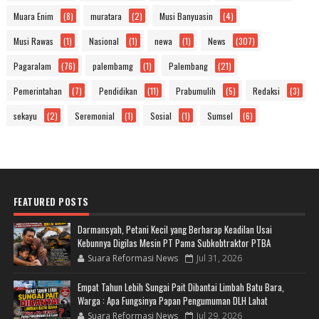
Muara Enim
(8)
muratara
(2)
Musi Banyuasin
(4)
Musi Rawas
(1)
Nasional
(1)
newa
(1)
News
(307)
Pagaralam
(76)
palembamg
(1)
Palembang
(21)
Pemerintahan
(7)
Pendidikan
(11)
Prabumulih
(5)
Redaksi
(3)
sekayu
(2)
Seremonial
(1)
Sosial
(1)
Sumsel
(6)
FEATURED POSTS
Darmansyah, Petani Kecil yang Berharap Keadilan Usai
Kebunnya Digilas Mesin PT Pama Subkobtraktor PTBA
Suara Reformasi News
Jul 31, 2026
Empat Tahun Lebih Sungai Pait Dibantai Limbah Batu Bara,
Warga : Apa Fungsinya Papan Pengumuman DLH Lahat
Suara Reformasi News
Jul 29, 2026