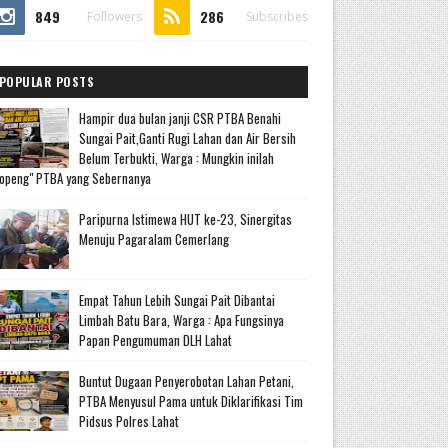
849
286
Followers
Subscribes
POPULAR POSTS
Hampir dua bulan janji CSR PTBA Benahi
Sungai Pait,Ganti Rugi Lahan dan Air Bersih
Belum Terbukti, Warga : Mungkin inilah
openg" PTBA yang Sebernanya
Paripurna Istimewa HUT ke-23, Sinergitas
Menuju Pagaralam Cemerlang
Empat Tahun Lebih Sungai Pait Dibantai
Limbah Batu Bara, Warga : Apa Fungsinya
Papan Pengumuman DLH Lahat
Buntut Dugaan Penyerobotan Lahan Petani,
PTBA Menyusul Pama untuk Diklarifikasi Tim
Pidsus Polres Lahat