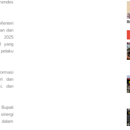
mendes
Me
Menteri
ian dan
F 2025
l yang
 pelaku
formasi
ri dan
si, dan
Bupati
sinergi
 dalam