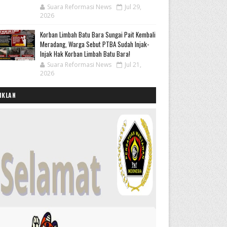
Suara Reformasi News
Jul 29,
2026
Korban Limbah Batu Bara Sungai Pait Kembali
Meradang, Warga Sebut PTBA Sudah Injak-
Injak Hak Korban Limbah Batu Bara!
Suara Reformasi News
Jul 21,
2026
IKLAN