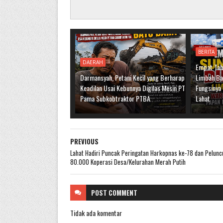
BERITA
DAERAH
Empat Tahu
Darmansyah, Petani Kecil yang Berharap
Limbah Ba
Keadilan Usai Kebunnya Digilas Mesin PT
Fungsiny
Pama Subkobtraktor PTBA
Lahat
PREVIOUS
Lahat Hadiri Puncak Peringatan Harkopnas ke-78 dan Pelunc
80.000 Koperasi Desa/Kelurahan Merah Putih
POST
COMMENT
Tidak ada komentar