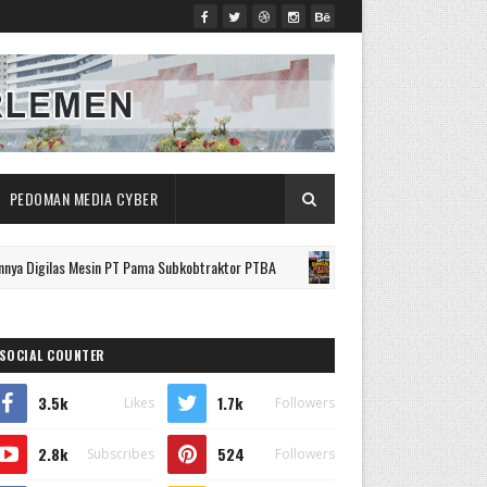
PEDOMAN MEDIA CYBER
as Mesin PT Pama Subkobtraktor PTBA
Empat Tahun Lebih Sung
BERITA
SOCIAL COUNTER
3.5k
1.7k
Likes
Followers
2.8k
524
Subscribes
Followers