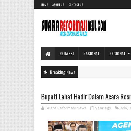
HOME
ABOUT US
CONTACT US
REDAKSI
NASIONAL
REGIONAL
Breaking News
Bupati Lahat Hadir Dalam Acara Res
Suara Reformasi News
year ago
Adv
,
A