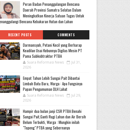
Peran Badan Penanggulangan Bencana
Daerah Provinsi Sumatra Selatan Dalam
Meningkatkan Kinerja Satuan Tugas Untuk
nanggulangi Bencana Kebakaran Hutan dan Lahan
RECENT POSTS
COMMENTS
Darmansyah, Petani Kecil yang Berharap
Keadilan Usai Kebunnya Digilas Mesin PT
Pama Subkobtraktor PTBA
Suara Reformasi News
Jul 31,
2026
Empat Tahun Lebih Sungai Pait Dibantai
Limbah Batu Bara, Warga : Apa Fungsinya
Papan Pengumuman DLH Lahat
Suara Reformasi News
Jul 29,
2026
Hampir dua bulan janji CSR PTBA Benahi
Sungai Pait,Ganti Rugi Lahan dan Air Bersih
Belum Terbukti, Warga : Mungkin inilah
"Topeng" PTBA yang Sebernanya