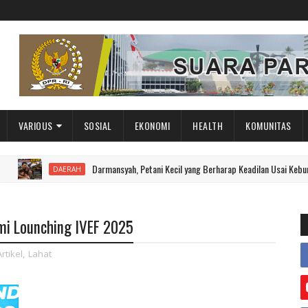
VARIOUS
SOSIAL
EKONOMI
HEALTH
KOMUNITAS
Darmansyah, Petani Kecil yang Berharap Keadilan Usai Kebunnya Digil
DAERAH
mi Lounching IVEF 2025
rtikel
,
Lahat