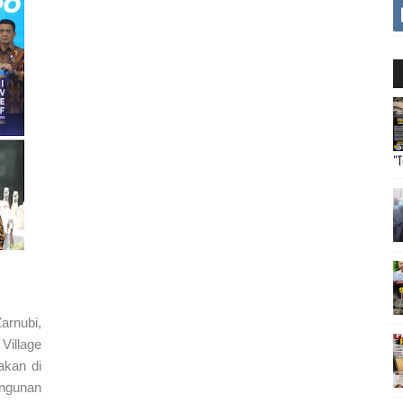
"T
arnubi,
Village
akan di
ngunan