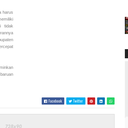
 harus
emiliki
i tidak
rannya
bupaten
ercepat
minkan
mbaruan
Facebook
Twitter