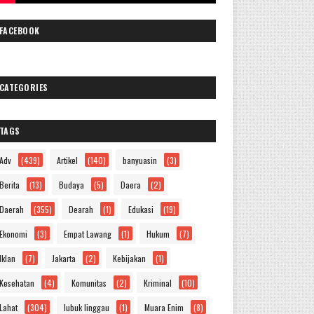
FACEBOOK
CATEGORIES
TAGS
Adv
(439)
Artikel
(140)
banyuasin
(3)
Berita
(13)
Budaya
(5)
Daera
(2)
Daerah
(355)
Dearah
(1)
Edukasi
(19)
Ekonomi
(3)
Empat Lawang
(1)
Hukum
(7)
Iklan
(7)
Jakarta
(2)
Kebijakan
(1)
Kesehatan
(4)
Komunitas
(2)
Kriminal
(10)
Lahat
(304)
lubuk linggau
(1)
Muara Enim
(8)