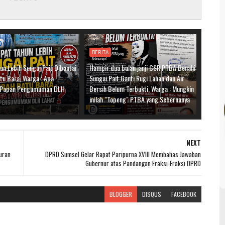
BERITA
n Lebih Sungai Pait Dibantai
Hampir dua bulan janji CSR PTBA Benahi
tu Bara, Warga : Apa
Sungai Pait,Ganti Rugi Lahan dan Air
a Papan Pengumuman DLH
Bersih Belum Terbukti, Warga : Mungkin
inilah "Topeng" PTBA yang Sebernanya
NEXT
uran
DPRD Sumsel Gelar Rapat Paripurna XVIII Membahas Jawaban
Gubernur atas Pandangan Fraksi-Fraksi DPRD
BLOGGER
DISQUS
FACEBOOK