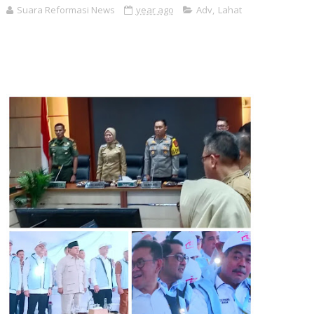
Suara Reformasi News
year ago
Adv
,
Lahat