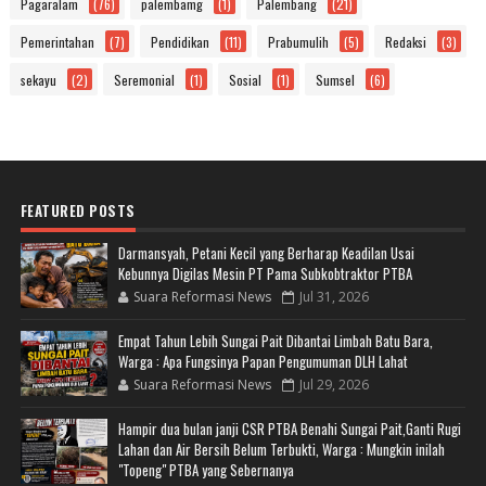
Pagaralam
(76)
palembamg
(1)
Palembang
(21)
Pemerintahan
(7)
Pendidikan
(11)
Prabumulih
(5)
Redaksi
(3)
sekayu
(2)
Seremonial
(1)
Sosial
(1)
Sumsel
(6)
FEATURED POSTS
Darmansyah, Petani Kecil yang Berharap Keadilan Usai
Kebunnya Digilas Mesin PT Pama Subkobtraktor PTBA
Suara Reformasi News
Jul 31, 2026
Empat Tahun Lebih Sungai Pait Dibantai Limbah Batu Bara,
Warga : Apa Fungsinya Papan Pengumuman DLH Lahat
Suara Reformasi News
Jul 29, 2026
Hampir dua bulan janji CSR PTBA Benahi Sungai Pait,Ganti Rugi
Lahan dan Air Bersih Belum Terbukti, Warga : Mungkin inilah
"Topeng" PTBA yang Sebernanya