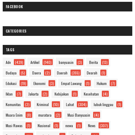
FACEBOOK
CATEGORIES
TAGS
Adv
(439)
Artikel
(140)
banyuasin
(3)
Berita
(13)
Budaya
(5)
Daera
(2)
Daerah
(355)
Dearah
(1)
Edukasi
(19)
Ekonomi
(3)
Empat Lawang
(1)
Hukum
(7)
Iklan
(7)
Jakarta
(2)
Kebijakan
(1)
Kesehatan
(4)
Komunitas
(2)
Kriminal
(10)
Lahat
(304)
lubuk linggau
(1)
Muara Enim
(8)
muratara
(2)
Musi Banyuasin
(4)
Musi Rawas
(1)
Nasional
(1)
newa
(1)
News
(307)