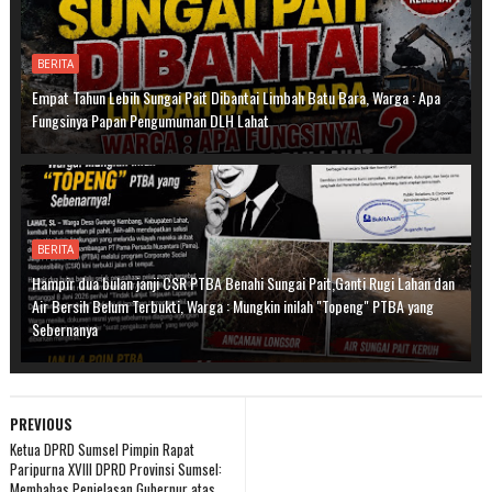
BERITA
Empat Tahun Lebih Sungai Pait Dibantai Limbah Batu Bara, Warga : Apa
Fungsinya Papan Pengumuman DLH Lahat
BERITA
Hampir dua bulan janji CSR PTBA Benahi Sungai Pait,Ganti Rugi Lahan dan
Air Bersih Belum Terbukti, Warga : Mungkin inilah "Topeng" PTBA yang
Sebernanya
PREVIOUS
Ketua DPRD Sumsel Pimpin Rapat
Paripurna XVIII DPRD Provinsi Sumsel:
Membahas Penjelasan Gubernur atas